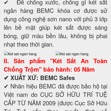
✔ Để chống xước, chống gỉ két sắt
ngân hàng BEMC khóa cơ được sử
dụng công nghệ sơn nano với phủ 3 lớp
lên bề mặt giúp két sắt được sáng
bóng, giữ màu bền lâu, không bị phai
nhạt theo thời gian.
II. Sản phẩm "Két Sắt An Toàn
Chống Trộm" bảo hành: 05 Năm
✔
XUẤT XỨ: BEMC Safes
✔ Nhãn hiệu BEMC đã được bảo hộ tại
Việt nam do CỤC SỞ HỮU TRÍ TUỆ
CẤP TỪ NĂM 2009 (được Cục Sở Hữu