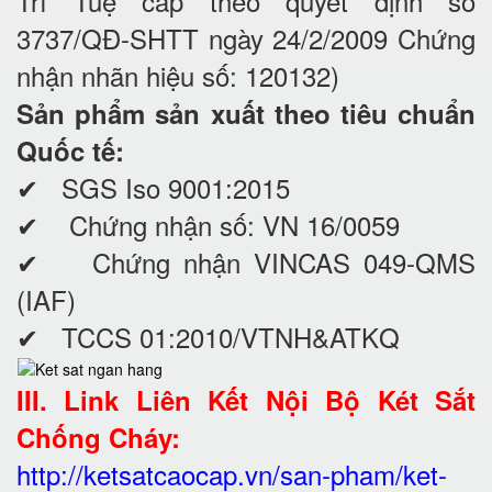
Trí Tuệ cấp theo quyết định số
3737/QĐ-SHTT ngày 24/2/2009 Chứng
nhận nhãn hiệu số: 120132)
Sản phẩm sản xuất theo tiêu chuẩn
Quốc tế:
✔ SGS Iso 9001:2015
✔ Chứng nhận số: VN 16/0059
✔ Chứng nhận VINCAS 049-QMS
(IAF)
✔ TCCS 01:2010/VTNH&ATKQ
III. Link Liên Kết Nội Bộ Két Sắt
Chống Cháy:
http://ketsatcaocap.vn/san-pham/ket-