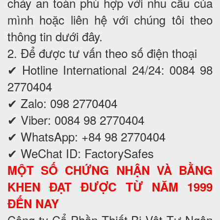
cháy an toàn phù hợp với nhu cầu của
mình hoặc liên hệ với chúng tôi theo
thông tin dưới đây.
2. Để được tư vấn theo số điện thoại
✔ Hotline International 24/24: 0084 98
2770404
✔ Zalo: 098 2770404
✔ Viber: 0084 98 2770404
✔ WhatsApp: +84 98 2770404
✔ WeChat ID: FactorySafes
MỘT SỐ CHỨNG NHẬN VÀ BẰNG
KHEN ĐẠT ĐƯỢC TỪ NĂM 1999
ĐẾN NAY
Công ty Cổ Phần Thiết Bị Vật Tư Ngân