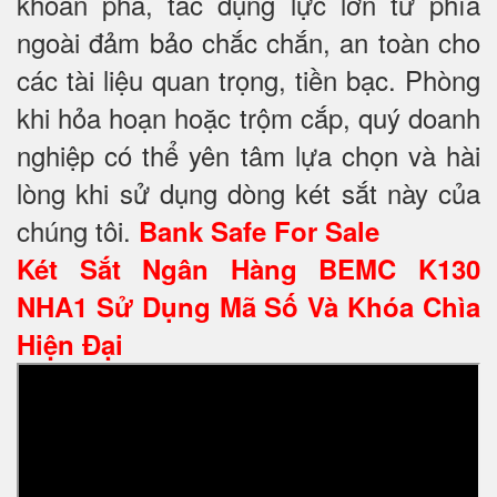
khoan phá, tác dụng lực lớn từ phía
ngoài đảm bảo chắc chắn, an toàn cho
các tài liệu quan trọng, tiền bạc. Phòng
khi hỏa hoạn hoặc trộm cắp, quý doanh
nghiệp có thể yên tâm lựa chọn và hài
lòng khi sử dụng dòng két sắt này của
chúng tôi.
Bank Safe For Sale
Két Sắt Ngân Hàng BEMC K130
NHA1 Sử Dụng Mã Số Và Khóa Chìa
Hiện Đại