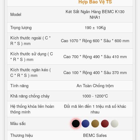
Hợp Bảo Vệ TS
Két Sắt Ngân Hàng BEMC K130
Model
NHA1
Trọng lượng
190 ± 10Kg
Kích thước ngoài ( C *
Cao 1070 * Rộng 600 * Sâu * 600 mm
R * S ) mm
Kích thước sử dụng ( C
Cao 700 * Rộng 490 * Sâu 410 mm
* R * S ) mm
Kích thước ngăn kéo (
Cao 100 * Rộng 400 * Sâu 370 mm
C * R * S ) mm
Tính năng
An Toàn Chống trộm
Khả năng chống cháy
1000 - 1200°C
Hệ thống khóa liên hoàn
Đổi mã lên đến 1 triệu mã số khác
thông minh
nhau
Đen
Xanh
Nâu
Đỏ
Trắng
Mầu sắc
Thương hiệu
BEMC Safes