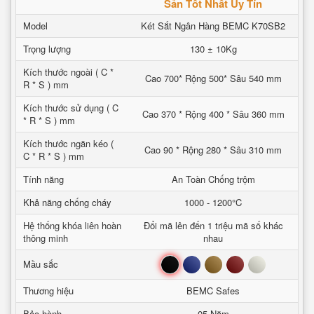
Sản Tốt Nhất Uy Tín
Model
Két Sắt Ngân Hàng BEMC K70SB2
Trọng lượng
130 ± 10Kg
Kích thước ngoài ( C *
Cao 700* Rộng 500* Sâu 540 mm
R * S ) mm
Kích thước sử dụng ( C
Cao 370 * Rộng 400 * Sâu 360 mm
* R * S ) mm
Kích thước ngăn kéo (
Cao 90 * Rộng 280 * Sâu 310 mm
C * R * S ) mm
Tính năng
An Toàn Chống trộm
Khả năng chống cháy
1000 - 1200°C
Hệ thống khóa liên hoàn
Đổi mã lên đến 1 triệu mã số khác
thông minh
nhau
Đen
Xanh
Nâu
Đỏ
Trắng
Mầu sắc
Thương hiệu
BEMC Safes
Bảo hành
05 Năm