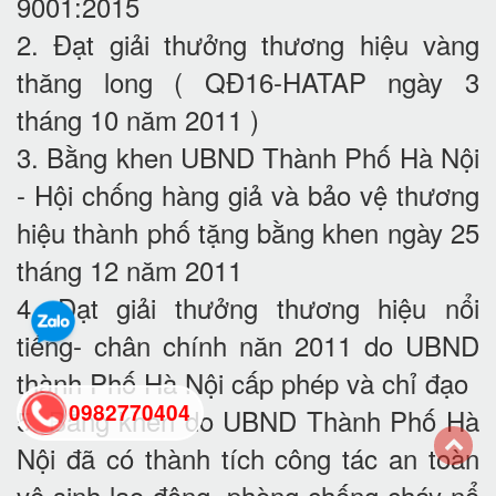
9001:2015
2. Đạt giải thưởng thương hiệu vàng
thăng long ( QĐ16-HATAP ngày 3
tháng 10 năm 2011 )
3. Bằng khen UBND Thành Phố Hà Nội
- Hội chống hàng giả và bảo vệ thương
hiệu thành phố tặng bằng khen ngày 25
tháng 12 năm 2011
4. Đạt giải thưởng thương hiệu nổi
tiếng- chân chính năn 2011 do UBND
thành Phố Hà Nội cấp phép và chỉ đạo
0982770404
5. Bằng khen do UBND Thành Phố Hà
Nội đã có thành tích công tác an toàn
back
vệ sinh lao động- phòng chống cháy nổ