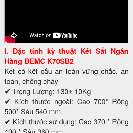
I. Đặc tính kỹ thuật
Két Sắt Ngân
Hàng BEMC K70SB2
Két có kết cấu an toàn vững chắc, an
toàn, chống chá
y
Trọng Lượng: 130± 10Kg
✔
Kích thước ngoài: Cao 700* Rộng
✔
500* Sâu 540 mm
Kích thước sử dụng: Cao 370 * Rộng
✔
400 * Sâu 360 mm