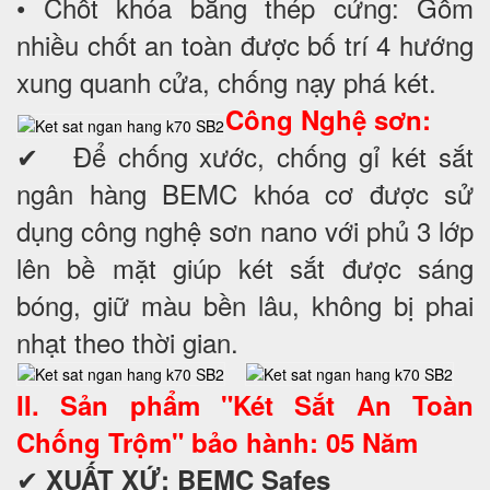
• Chốt khóa bằng thép cứng: Gồm
nhiều chốt an toàn được bố trí 4 hướng
xung quanh cửa, chống nạy phá két.
Công Nghệ sơn:
✔ Để chống xước, chống gỉ két sắt
ngân hàng BEMC khóa cơ được sử
dụng công nghệ sơn nano với phủ 3 lớp
lên bề mặt giúp két sắt được sáng
bóng, giữ màu bền lâu, không bị phai
nhạt theo thời gian.
II. Sản phẩm "Két Sắt An Toàn
Chống Trộm" bảo hành: 05 Năm
✔
XUẤT XỨ: BEMC Safes