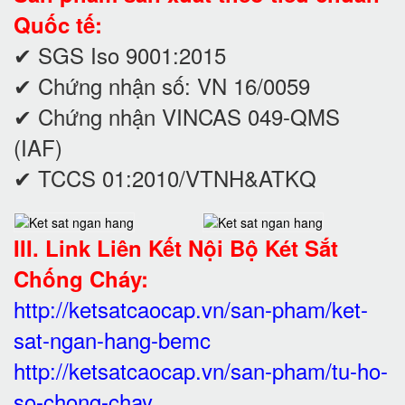
Quốc tế:
✔ SGS Iso 9001:2015
✔ Chứng nhận số: VN 16/0059
✔ Chứng nhận VINCAS 049-QMS
(IAF)
✔ TCCS 01:2010/VTNH&ATKQ
III. Link Liên Kết Nội Bộ Két Sắt
Chống Cháy:
http://ketsatcaocap.vn/san-pham/ket-
sat-ngan-hang-bemc
http://ketsatcaocap.vn/san-pham/tu-ho-
so-chong-chay