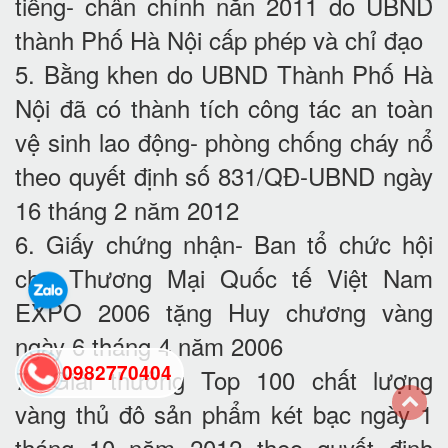
tiếng- chân chính năn 2011 do UBND
thành Phố Hà Nội cấp phép và chỉ đạo
5. Bằng khen do UBND Thành Phố Hà
Nội đã có thành tích công tác an toàn
vệ sinh lao động- phòng chống cháy nổ
theo quyết định số 831/QĐ-UBND ngày
16 tháng 2 năm 2012
6. Giấy chứng nhận- Ban tổ chức hội
chợ Thương Mại Quốc tế Việt Nam
EXPO 2006 tặng Huy chương vàng
ngày 6 tháng 4 năm 2006
0982770404
7. Giải thưởng Top 100 chất lượng
vàng thủ đô sản phẩm két bạc ngày 1
back
tháng 10 năm 2012 theo quyết định