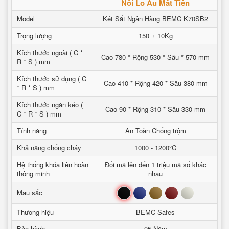
Nỗi Lo Âu Mất Tiền
Model
Két Sắt Ngân Hàng BEMC K70SB2
Trọng lượng
150 ± 10Kg
Kích thước ngoài ( C *
Cao 780 * Rộng 530 * Sâu * 570 mm
R * S ) mm
Kích thước sử dụng ( C
Cao 410 * Rộng 420 * Sâu 380 mm
* R * S ) mm
Kích thước ngăn kéo (
Cao 90 * Rộng 310 * Sâu 330 mm
C * R * S ) mm
Tính năng
An Toàn Chống trộm
Khả năng chống cháy
1000 - 1200°C
Hệ thống khóa liên hoàn
Đổi mã lên đến 1 triệu mã số khác
thông minh
nhau
Đen
Xanh
Nâu
Đỏ
Trắng
Mầu sắc
Thương hiệu
BEMC Safes
Bảo hành
05 Năm