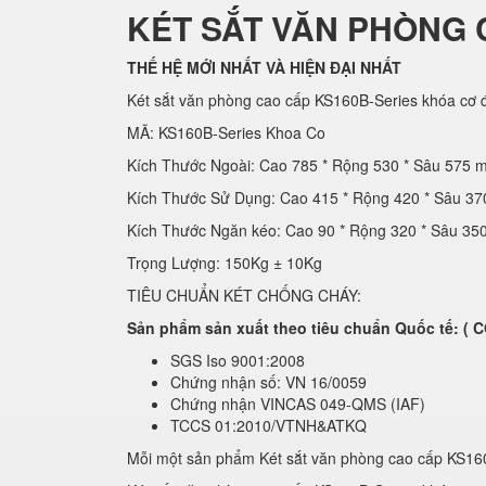
KÉT SẮT VĂN PHÒNG 
THẾ HỆ MỚI NHẤT VÀ HIỆN ĐẠI NHẤT
Két sắt văn phòng cao cấp KS160B-Series khóa cơ đ
MÃ: KS160B-Series Khoa Co
Kích Thước Ngoài: Cao 785 * Rộng 530 * Sâu 575 
Kích Thước Sử Dụng: Cao 415 * Rộng 420 * Sâu 3
Kích Thước Ngăn kéo: Cao 90 * Rộng 320 * Sâu 3
Trọng Lượng: 150Kg ± 10Kg
TIÊU CHUẨN KÉT CHỐNG CHÁY:
Sản phẩm sản xuất theo tiêu chuẩn Quốc tế: 
SGS Iso 9001:2008
Chứng nhận số: VN 16/0059
Chứng nhận VINCAS 049-QMS (IAF)
TCCS 01:2010/VTNH&ATKQ
Mỗi một sản phẩm Két sắt văn phòng cao cấp KS16