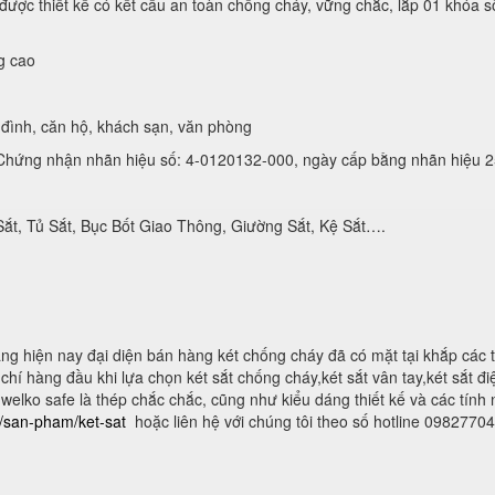
ược thiết kế có kết cấu an toàn chống cháy, vững chắc, lắp 01 khóa s
g cao
đình, căn hộ, khách sạn, văn phòng
hứng nhận nhãn hiệu số: 4-0120132-000, ngày cấp bằng nhãn hiệu 2
Sắt, Tủ Sắt, Bục Bốt Giao Thông, Giường Sắt, Kệ Sắt….
g hiện nay đại diện bán hàng két chống cháy đã có mặt tại khắp các 
hí hàng đầu khi lựa chọn két sắt chống cháy,két sắt vân tay,két sắt điện
 welko safe là thép chắc chắc, cũng như kiểu dáng thiết kế và các tính
n/san-pham/ket-sat
hoặc liên hệ với chúng tôi theo số hotline 0982770