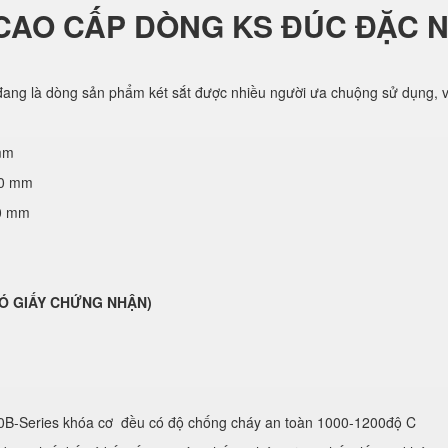
CAO CẤP DÒNG KS ĐÚC ĐẶC 
ang là dòng sản phẩm két sắt được nhiều người ưa chuộng sử dụng, vớ
mm
70 mm
50 mm
( CÓ GIẤY CHỨNG NHẬN)
0B-Series khóa cơ đều có độ chống cháy an toàn 1000-1200độ C