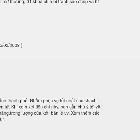
ố cơ thường, 01 khóa chìa bi tránh sao chép và 01
5/03/2009 )
tỉnh thành phố. Nhằm phục vụ tốt nhất cho khách
 tử. Khi xem xét tiêu chí này, bạn cần chú ý tới vật
 năng,trọng lượng của két, bản lề vv. Xem thêm các
404