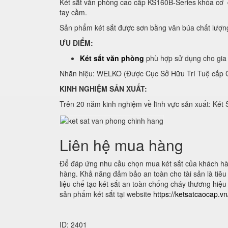
Két sắt văn phòng cao cấp KS160B-Series khóa cơ đ
tay cầm.
Sản phẩm két sắt được sơn bằng vân búa chất lượn
ƯU ĐIỂM:
Két sắt văn phòng
phù hợp sử dụng cho gia 
Nhãn hiệu: WELKO (Được Cục Sở Hữu Trí Tuệ cấp C
KINH NGHIỆM SẢN XUẤT:
Trên 20 năm kinh nghiệm về lĩnh vực sản xuất: Két 
Liên hệ mua hàng
Để đáp ứng nhu cầu chọn mua két sắt của khách hàn
hàng. Khả năng đảm bảo an toàn cho tài sản là tiêu c
liệu chế tạo két sắt an toàn chống cháy thương hiệu
sản phẩm két sắt tại website
https://ketsatcaocap.v
ID: 2401