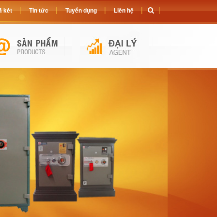
 két
Tin tức
Tuyển dụng
Liên hệ