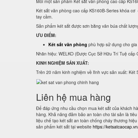
Mỗi một sản phẩm Két sắt văn phòng cao cấp KS16
Két sắt văn phòng cao cấp KS160B-Series khóa cơ đ
tay cầm.
Sản phẩm két sắt được sơn bằng vân búa chất lượn
ƯU ĐIỂM:
Két sắt văn phòng
phù hợp sử dụng cho gia 
Nhãn hiệu: WELKO (Được Cục Sở Hữu Trí Tuệ cấp C
KINH NGHIỆM SẢN XUẤT:
Trên 20 năm kinh nghiệm về lĩnh vực sản xuất: Két 
Liên hệ mua hàng
Để đáp ứng nhu cầu chọn mua két sắt của khách hàn
hàng. Khả năng đảm bảo an toàn cho tài sản là tiêu c
liệu chế tạo két sắt an toàn chống cháy thương hiệu
sản phẩm két sắt tại website
https://ketsatcaocap.v