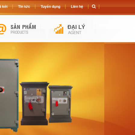
 két
Tin tức
Tuyển dụng
Liên hệ