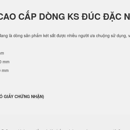
CAO CẤP DÒNG KS ĐÚC ĐẶC 
ang là dòng sản phẩm két sắt được nhiều người ưa chuộng sử dụng, vớ
mm
70 mm
50 mm
( CÓ GIẤY CHỨNG NHẬN)