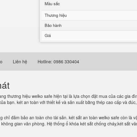
Mầu sắc
Thương hiệu
Bảo hành
Giá
eo
Liên hệ
Hotline: 0986 330404
hát
ng thương hiệu welko safe hiện tại là lựa chọn đặt mua của các gia đì
của bạn. két an toàn với thiết kế và sản xuất bằng thép cao cấp và đú
g chỉ đảm bảo an toàn cho tài sản. két sắt an toàn welko safe còn là vậ
 không gian văn phòng. Hệ thống ổ khóa két sắt chống cháy,két sắt vân