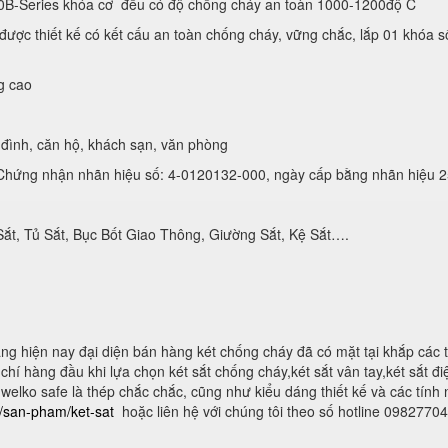
0B-Series khóa cơ đều có độ chống cháy an toàn 1000-1200độ C
ược thiết kế có kết cấu an toàn chống cháy, vững chắc, lắp 01 khóa s
g cao
đình, căn hộ, khách sạn, văn phòng
hứng nhận nhãn hiệu số: 4-0120132-000, ngày cấp bằng nhãn hiệu 2
Sắt, Tủ Sắt, Bục Bốt Giao Thông, Giường Sắt, Kệ Sắt….
g hiện nay đại diện bán hàng két chống cháy đã có mặt tại khắp các 
hí hàng đầu khi lựa chọn két sắt chống cháy,két sắt vân tay,két sắt điện
 welko safe là thép chắc chắc, cũng như kiểu dáng thiết kế và các tính
n/san-pham/ket-sat
hoặc liên hệ với chúng tôi theo số hotline 0982770