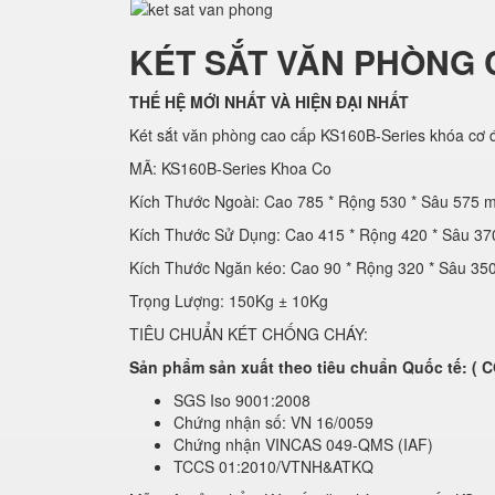
KÉT SẮT VĂN PHÒNG 
THẾ HỆ MỚI NHẤT VÀ HIỆN ĐẠI NHẤT
Két sắt văn phòng cao cấp KS160B-Series khóa cơ đ
MÃ: KS160B-Series Khoa Co
Kích Thước Ngoài: Cao 785 * Rộng 530 * Sâu 575 
Kích Thước Sử Dụng: Cao 415 * Rộng 420 * Sâu 3
Kích Thước Ngăn kéo: Cao 90 * Rộng 320 * Sâu 3
Trọng Lượng: 150Kg ± 10Kg
TIÊU CHUẨN KÉT CHỐNG CHÁY:
Sản phẩm sản xuất theo tiêu chuẩn Quốc tế: 
SGS Iso 9001:2008
Chứng nhận số: VN 16/0059
Chứng nhận VINCAS 049-QMS (IAF)
TCCS 01:2010/VTNH&ATKQ