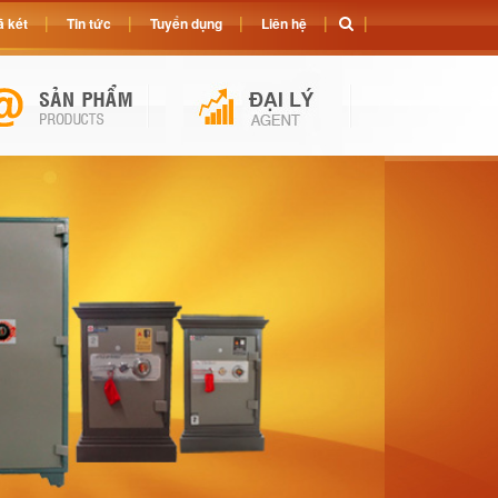
 két
Tin tức
Tuyển dụng
Liên hệ