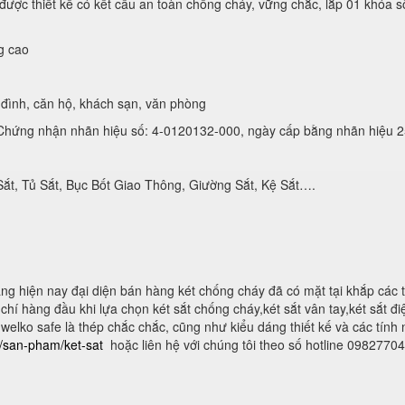
ược thiết kế có kết cấu an toàn chống cháy, vững chắc, lắp 01 khóa s
g cao
đình, căn hộ, khách sạn, văn phòng
hứng nhận nhãn hiệu số: 4-0120132-000, ngày cấp bằng nhãn hiệu 2
Sắt, Tủ Sắt, Bục Bốt Giao Thông, Giường Sắt, Kệ Sắt….
g hiện nay đại diện bán hàng két chống cháy đã có mặt tại khắp các 
hí hàng đầu khi lựa chọn két sắt chống cháy,két sắt vân tay,két sắt điện
 welko safe là thép chắc chắc, cũng như kiểu dáng thiết kế và các tính
n/san-pham/ket-sat
hoặc liên hệ với chúng tôi theo số hotline 0982770