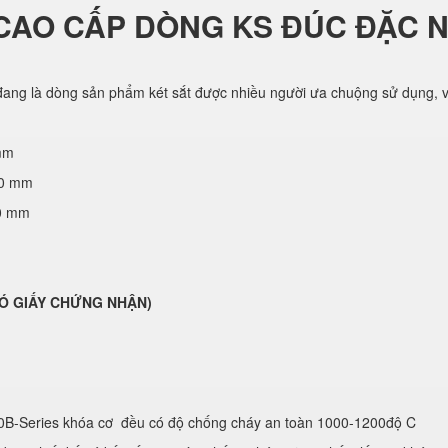
CAO CẤP DÒNG KS ĐÚC ĐẶC 
ang là dòng sản phẩm két sắt được nhiều người ưa chuộng sử dụng, vớ
mm
70 mm
50 mm
( CÓ GIẤY CHỨNG NHẬN)
0B-Series khóa cơ đều có độ chống cháy an toàn 1000-1200độ C