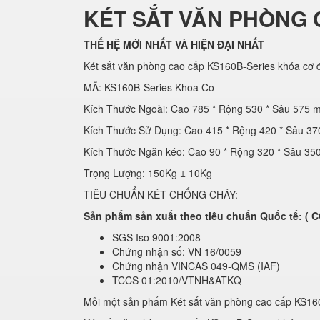
KÉT SẮT VĂN PHÒNG 
THẾ HỆ MỚI NHẤT VÀ HIỆN ĐẠI NHẤT
Két sắt văn phòng cao cấp KS160B-Series khóa cơ đ
MÃ: KS160B-Series Khoa Co
Kích Thước Ngoài: Cao 785 * Rộng 530 * Sâu 575 
Kích Thước Sử Dụng: Cao 415 * Rộng 420 * Sâu 3
Kích Thước Ngăn kéo: Cao 90 * Rộng 320 * Sâu 3
Trọng Lượng: 150Kg ± 10Kg
TIÊU CHUẨN KÉT CHỐNG CHÁY:
Sản phẩm sản xuất theo tiêu chuẩn Quốc tế: 
SGS Iso 9001:2008
Chứng nhận số: VN 16/0059
Chứng nhận VINCAS 049-QMS (IAF)
TCCS 01:2010/VTNH&ATKQ
Mỗi một sản phẩm Két sắt văn phòng cao cấp KS16