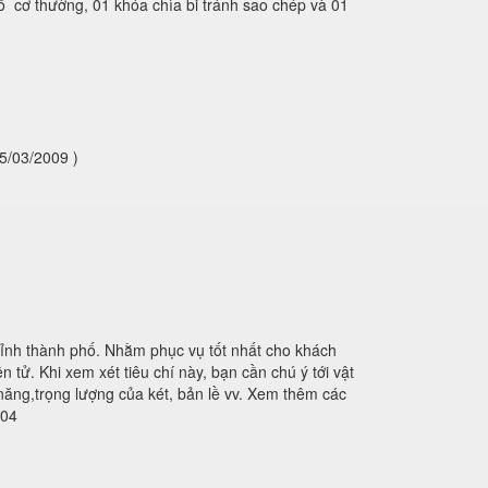
ố cơ thường, 01 khóa chìa bi tránh sao chép và 01
5/03/2009 )
tỉnh thành phố. Nhằm phục vụ tốt nhất cho khách
 tử. Khi xem xét tiêu chí này, bạn cần chú ý tới vật
 năng,trọng lượng của két, bản lề vv. Xem thêm các
404