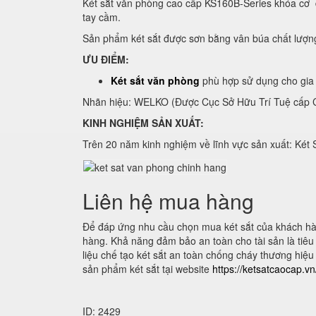
Két sắt văn phòng cao cấp KS160B-Series khóa cơ đ
tay cầm.
Sản phẩm két sắt được sơn bằng vân búa chất lượn
ƯU ĐIỂM:
Két sắt văn phòng
phù hợp sử dụng cho gia 
Nhãn hiệu: WELKO (Được Cục Sở Hữu Trí Tuệ cấp C
KINH NGHIỆM SẢN XUẤT:
Trên 20 năm kinh nghiệm về lĩnh vực sản xuất: Két 
Liên hệ mua hàng
Để đáp ứng nhu cầu chọn mua két sắt của khách hàn
hàng. Khả năng đảm bảo an toàn cho tài sản là tiêu c
liệu chế tạo két sắt an toàn chống cháy thương hiệu
sản phẩm két sắt tại website
https://ketsatcaocap.v
ID: 2429