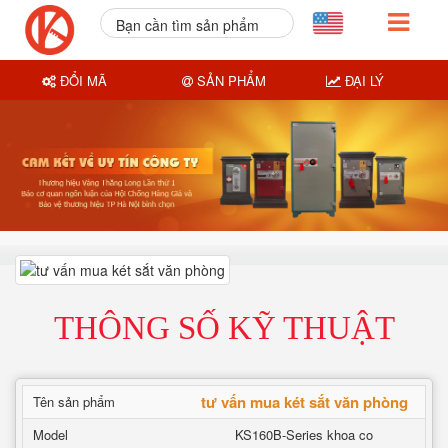
Bạn cần tìm sản phẩm
nào?
ĐỔI MÃ
SẢN PHẨM
ĐẠI LÝ
THÔNG SỐ KỸ THUẬT
tư vấn mua két sắt văn phòng
Tên sản phẩm
Model
KS160B-Series khoa co