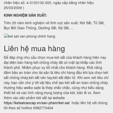
nhãn hiệu số: 4-0120132-000, ngày cấp bằng nhãn hiệu
25/03/2009 )
KINH NGHIỆM SẢN XUẤT:
Trên 20 năm kinh nghiệm về lĩnh vực sản xuất: Két Sắt, Tủ Sắt,
Bục Bốt Giao Thông, Giường Sắt, Kệ Sắt….
Liên hệ mua hàng
Để đáp ứng nhu cầu chọn mua két sắt của khách hàng hiện nay
đại diện bán hàng két chống cháy đã có mặt tại khắp các tỉnh
thành phố. Nhằm phục vụ tốt nhất cho khách hàng. Khả năng
đảm bảo an toàn cho tài sản là tiêu chí hàng đầu khi lựa chọn két
sắt chống cháy,két sắt vân tay,két sắt điện tử. Khi xem xét tiêu chí
này, bạn cần chú ý tới vật liệu chế tạo két sắt an toàn chống cháy
thương hiệu welko safe là thép chắc chắc, cũng như kiểu dáng
thiết kế và các tính năng,trọng lượng của két, bản lề vv. Xem
thêm các sản phẩm két sắt tại website
https://ketsatcaocap.vn/san-pham/ket-sat
hoặc liên hệ với chúng
tôi theo số hotline 0982770404