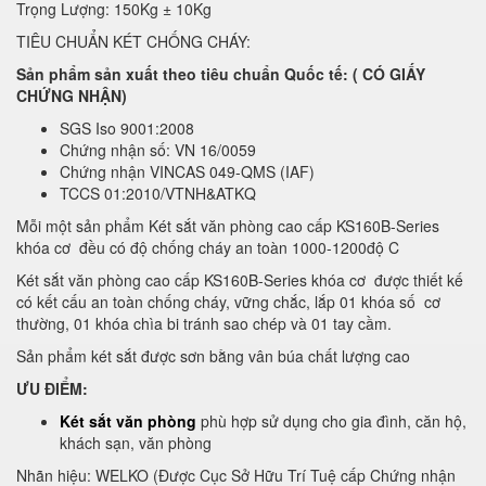
Trọng Lượng: 150Kg ± 10Kg
TIÊU CHUẨN KÉT CHỐNG CHÁY:
Sản phẩm sản xuất theo tiêu chuẩn Quốc tế: ( CÓ GIẤY
CHỨNG NHẬN)
SGS Iso 9001:2008
Chứng nhận số: VN 16/0059
Chứng nhận VINCAS 049-QMS (IAF)
TCCS 01:2010/VTNH&ATKQ
Mỗi một sản phẩm Két sắt văn phòng cao cấp KS160B-Series
khóa cơ đều có độ chống cháy an toàn 1000-1200độ C
Két sắt văn phòng cao cấp KS160B-Series khóa cơ được thiết kế
có kết cấu an toàn chống cháy, vững chắc, lắp 01 khóa số cơ
thường, 01 khóa chìa bi tránh sao chép và 01 tay cầm.
Sản phẩm két sắt được sơn bằng vân búa chất lượng cao
ƯU ĐIỂM:
Két sắt văn phòng
phù hợp sử dụng cho gia đình, căn hộ,
khách sạn, văn phòng
Nhãn hiệu: WELKO (Được Cục Sở Hữu Trí Tuệ cấp Chứng nhận