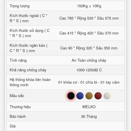
Trọng lượng
150Kg ± 10Kg
Kích thước ngoài ( C *
Cao 785 * Rộng 530 * Sâu 575 mm
R * S ) mm
Kích thước sử dụng ( C
Cao 415 * Rộng 420 * Sâu 370 mm
* R * S ) mm
Kích thước ngăn kéo (
Cao 90 * Rộng 320 * Sâu 350 mm
C * R * S ) mm
Tính năng
An Toàn chống cháy
Khả năng chống cháy
1000-1200độ C
Hệ thống khóa liên hoàn
01 khóa cơ - 01 chìa bi - 01 tay cầm
thông minh
Đen
Xanh
Nâu
Đỏ
Trắng
Mầu sắc
Thương hiệu
WELKO
Bảo hành
36 Tháng
Giá