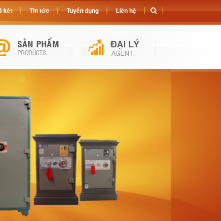
 két
Tin tức
Tuyển dụng
Liên hệ