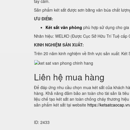
tay cầm.
Sản phẩm két sắt được sơn bằng vân búa chất lượn
ƯU ĐIỂM:
Két sắt văn phòng
phù hợp sử dụng cho gia 
Nhãn hiệu: WELKO (Được Cục Sở Hữu Trí Tuệ cấp C
KINH NGHIỆM SẢN XUẤT:
Trên 20 năm kinh nghiệm về lĩnh vực sản xuất: Két 
Liên hệ mua hàng
Để đáp ứng nhu cầu chọn mua két sắt của khách hàn
hàng. Khả năng đảm bảo an toàn cho tài sản là tiêu c
liệu chế tạo két sắt an toàn chống cháy thương hiệu
sản phẩm két sắt tại website
https://ketsatcaocap.v
ID: 2433