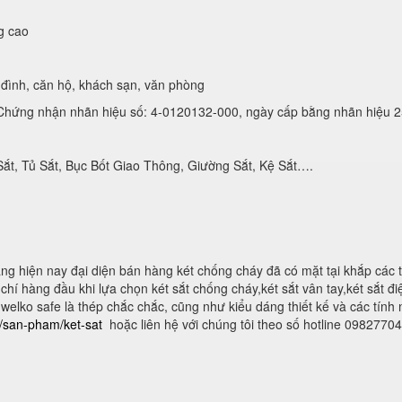
g cao
đình, căn hộ, khách sạn, văn phòng
hứng nhận nhãn hiệu số: 4-0120132-000, ngày cấp bằng nhãn hiệu 2
Sắt, Tủ Sắt, Bục Bốt Giao Thông, Giường Sắt, Kệ Sắt….
g hiện nay đại diện bán hàng két chống cháy đã có mặt tại khắp các 
hí hàng đầu khi lựa chọn két sắt chống cháy,két sắt vân tay,két sắt điện
 welko safe là thép chắc chắc, cũng như kiểu dáng thiết kế và các tính
n/san-pham/ket-sat
hoặc liên hệ với chúng tôi theo số hotline 0982770