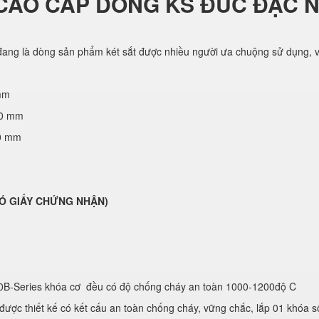
CAO CẤP DÒNG KS ĐÚC ĐẶC 
ang là dòng sản phẩm két sắt được nhiều người ưa chuộng sử dụng, vớ
mm
70 mm
50 mm
( CÓ GIẤY CHỨNG NHẬN)
0B-Series khóa cơ đều có độ chống cháy an toàn 1000-1200độ C
ược thiết kế có kết cấu an toàn chống cháy, vững chắc, lắp 01 khóa s