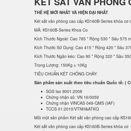
KÉT SẮT VĂN PHÒNG 
THẾ HỆ MỚI NHẤT VÀ HIỆN ĐẠI NHẤT
Két sắt văn phòng cao cấp KS160B-Series khóa cơ đ
MÃ: KS160B-Series Khoa Co
Kích Thước Ngoài: Cao 785 * Rộng 530 * Sâu 575 
Kích Thước Sử Dụng: Cao 415 * Rộng 420 * Sâu 3
Kích Thước Ngăn kéo: Cao 90 * Rộng 320 * Sâu 3
Trọng Lượng: 150Kg ± 10Kg
TIÊU CHUẨN KÉT CHỐNG CHÁY:
Sản phẩm sản xuất theo tiêu chuẩn Quốc tế: 
SGS Iso 9001:2008
Chứng nhận số: VN 16/0059
Chứng nhận VINCAS 049-QMS (IAF)
TCCS 01:2010/VTNH&ATKQ
Mỗi một sản phẩm Két sắt văn phòng cao cấp KS16
Két sắt văn phòng cao cấp KS160B-Series khóa cơ đ