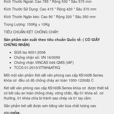
Kích Thước Ngoài: Cao 785 * Rộng 530 * Sâu 575 mm
Kích Thước Sử Dụng: Cao 415 * Rộng 420 * Sâu 370 mm
Kích Thước Ngăn kéo: Cao 90 * Rộng 320 * Sâu 350 mm
Trọng Lượng: 150Kg ± 10Kg
TIÊU CHUẨN KÉT CHỐNG CHÁY:
Sản phẩm sản xuất theo tiêu chuẩn Quốc tế: ( CÓ GIẤY
CHỨNG NHẬN)
SGS Iso 9001:2008
Chứng nhận số: VN 16/0059
Chứng nhận VINCAS 049-QMS (IAF)
TCCS 01:2010/VTNH&ATKQ
Mỗi một sản phẩm Két sắt văn phòng cao cấp KS160B-Series
khóa cơ đều có độ chống cháy an toàn 1000-1200độ C
Két sắt văn phòng cao cấp KS160B-Series khóa cơ được thiết kế
có kết cấu an toàn chống cháy, vững chắc, lắp 01 khóa số cơ
thường, 01 khóa chìa bi tránh sao chép và 01 tay cầm.
Sản phẩm két sắt được sơn bằng vân búa chất lượng cao
ƯU ĐIỂM: