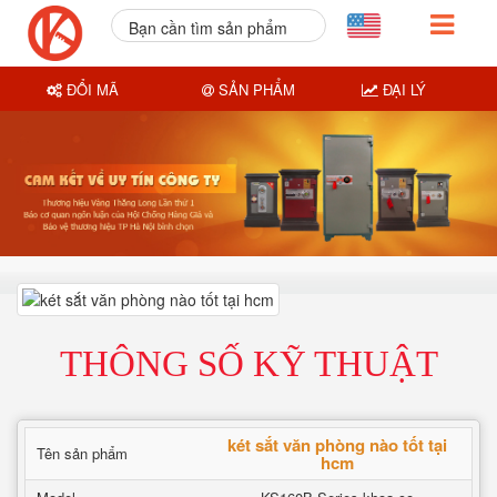
Bạn cần tìm sản phẩm
nào?
ĐỔI MÃ
SẢN PHẨM
ĐẠI LÝ
THÔNG SỐ KỸ THUẬT
két sắt văn phòng nào tốt tại
Tên sản phẩm
hcm