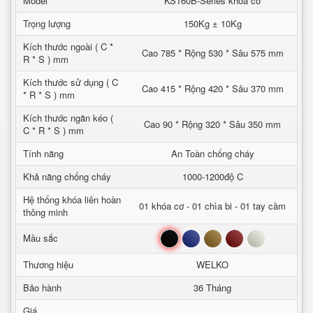
Model
KS160B-Series khoa co
Trọng lượng
150Kg ± 10Kg
Kích thước ngoài ( C *
Cao 785 * Rộng 530 * Sâu 575 mm
R * S ) mm
Kích thước sử dụng ( C
Cao 415 * Rộng 420 * Sâu 370 mm
* R * S ) mm
Kích thước ngăn kéo (
Cao 90 * Rộng 320 * Sâu 350 mm
C * R * S ) mm
Tính năng
An Toàn chống cháy
Khả năng chống cháy
1000-1200độ C
Hệ thống khóa liên hoàn
01 khóa cơ - 01 chìa bi - 01 tay cầm
thông minh
Đen
Xanh
Nâu
Đỏ
Trắng
Mầu sắc
Thương hiệu
WELKO
Bảo hành
36 Tháng
Giá