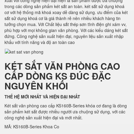
xuất với công nghệ hiện đại hiện là sản phẩm được ưa chuộng
trong các dòng sản phẩm két sắt an toàn. két sắt sử dụng khoá
cơ với hệ thống mã khoá xoay dễ dàng sử dụng. ưu điểm của két
sắt sử dụng khoá cơ là giá thành rẻ nên nhiều khách hàng tin
tưởng chọn mua. Với Chất liệu sắt thép sơn tĩnh điện ghi xám vv,
phù hợp với mọi không gian văn phòng. Với các kiểu dáng két sắt
đứng. Công nghệ sản xuất hiện đại, nguyên liệu sản xuất nhập
khẩu với tính năng và độ an toàn cao
KÉT SẮT VĂN PHÒNG CAO
CẤP DÒNG KS ĐÚC ĐẶC
NGUYÊN KHỐI
THẾ HỆ MỚI NHẤT VÀ HIỆN ĐẠI NHẤT
Két sắt văn phòng cao cấp KS160B-Series khóa cơ đang là dòng
sản phẩm két sắt được nhiều người ưa chuộng sử dụng, với các
công nghệ sản xuất hiện đại và mới nhất.
MÃ: KS160B-Series Khoa Co