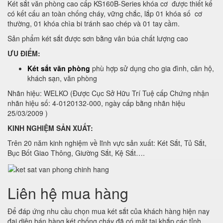
Két sắt văn phòng cao cấp KS160B-Series khóa cơ được thiết kế
có kết cấu an toàn chống cháy, vững chắc, lắp 01 khóa số cơ
thường, 01 khóa chìa bi tránh sao chép và 01 tay cầm.
Sản phẩm két sắt được sơn bằng vân búa chất lượng cao
ƯU ĐIỂM:
Két sắt văn phòng
phù hợp sử dụng cho gia đình, căn hộ,
khách sạn, văn phòng
Nhãn hiệu: WELKO (Được Cục Sở Hữu Trí Tuệ cấp Chứng nhận
nhãn hiệu số: 4-0120132-000, ngày cấp bằng nhãn hiệu
25/03/2009 )
KINH NGHIỆM SẢN XUẤT:
Trên 20 năm kinh nghiệm về lĩnh vực sản xuất: Két Sắt, Tủ Sắt,
Bục Bốt Giao Thông, Giường Sắt, Kệ Sắt….
Liên hệ mua hàng
Để đáp ứng nhu cầu chọn mua két sắt của khách hàng hiện nay
đại diện bán hàng két chống cháy đã có mặt tại khắp các tỉnh