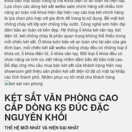
khoá bảo mật được trang bị mã khoá điện tử an toàn và hiện đại.
Lựa chọn các dòng két sắt welko safe chính hãng với nhiều tính
năng an toàn mã khoá hiện đại hiện nay các loại két chính hãng
là lựa chọn phù hợp với gia đình để trang bị sử dụng. Bề mặt két
chống cháy với lớp sơn chống trầy xước. Công nghệ sơn hiện đại
đảm bảo an toàn và bền đẹp. Hệ thống ổ khóa két vân tay, két
điện tử, két chống cháy là phần quan trọng không thể thiếu trong
mỗi chiếc két sắt. Ổ khóa luôn bảo vệ an toàn cho tài sản của gia
đình bạn, mỗi chiếc két sắt welko chống cháy đều có những loại ổ
khóa cơ, ổ khóa điện tử, ổ khóa vân tay. Mỗi loại ổ khóa đều có
chức năng và tính ưu việt riêng nhằm đảm bảo độ bảo mật cao.
Để đáp ứng nhu cầu mua bán két sắt của khách hàng hiện nay
showroom giới thiệu sản phẩm két sắt điện tử đã có mặt tại khắp
các tỉnh thành phố. Nhằm phục vụ tốt nhất cho khách hàng
KÉT SẮT VĂN PHÒNG CAO
CẤP DÒNG KS ĐÚC ĐẶC
NGUYÊN KHỐI
THẾ HỆ MỚI NHẤT VÀ HIỆN ĐẠI NHẤT