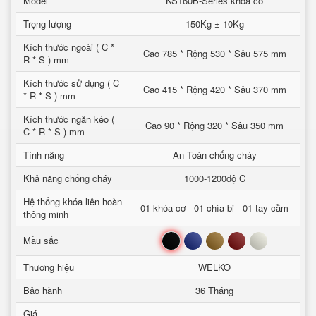
Model
KS160B-Series khoa co
Trọng lượng
150Kg ± 10Kg
Kích thước ngoài ( C *
Cao 785 * Rộng 530 * Sâu 575 mm
R * S ) mm
Kích thước sử dụng ( C
Cao 415 * Rộng 420 * Sâu 370 mm
* R * S ) mm
Kích thước ngăn kéo (
Cao 90 * Rộng 320 * Sâu 350 mm
C * R * S ) mm
Tính năng
An Toàn chống cháy
Khả năng chống cháy
1000-1200độ C
Hệ thống khóa liên hoàn
01 khóa cơ - 01 chìa bi - 01 tay cầm
thông minh
Đen
Xanh
Nâu
Đỏ
Trắng
Mầu sắc
Thương hiệu
WELKO
Bảo hành
36 Tháng
Giá