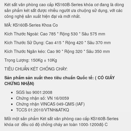
Két sắt văn phòng cao cấp KS160B-Series khóa cơ đang là dòng
sản phẩm két sắt được nhiều người ưa chuộng sử dụng, với các
công nghệ sản xuất hiện đại và mới nhất.
MÃ: KS160B-Series Khoa Co
Kích Thước Ngoài: Cao 785 * Rộng 530 * Sâu 575 mm
Kích Thước Sử Dụng: Cao 415 * Rộng 420 * Sâu 370 mm
Kích Thước Ngăn kéo: Cao 90 * Rộng 320 * Sâu 350 mm
Trọng Lượng: 150Kg ± 10Kg
TIÊU CHUẨN KÉT CHỐNG CHÁY:
Sản phẩm sản xuất theo tiêu chuẩn Quốc tế: ( CÓ GIẤY
CHỨNG NHẬN)
SGS Iso 9001:2008
Chứng nhận số: VN 16/0059
Chứng nhận VINCAS 049-QMS (IAF)
TCCS 01:2010/VTNH&ATKQ
Mỗi một sản phẩm Két sắt văn phòng cao cấp KS160B-Series
khóa cơ đều có độ chống cháy an toàn 1000-1200độ C