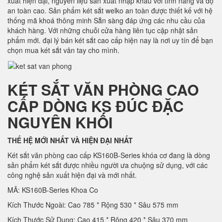
xuất hiện đại, nguyên liệu sản xuất nhập khẩu với tính năng và độ
an toàn cao. Sản phẩm két sắt welko an toàn được thiết kế với hệ
thống mã khoá thông minh Sẵn sàng đáp ứng các nhu cầu của
khách hàng. Với những chuỗi cửa hàng liên tục cập nhật sản
phẩm mới. đại lý bán két sắt cao cấp hiện nay là nơi uy tín để bạn
chọn mua két sắt vân tay cho mình.
KÉT SẮT VĂN PHÒNG CAO
CẤP DÒNG KS ĐÚC ĐẶC
NGUYÊN KHỐI
THẾ HỆ MỚI NHẤT VÀ HIỆN ĐẠI NHẤT
Két sắt văn phòng cao cấp KS160B-Series khóa cơ đang là dòng
sản phẩm két sắt được nhiều người ưa chuộng sử dụng, với các
công nghệ sản xuất hiện đại và mới nhất.
MÃ: KS160B-Series Khoa Co
Kích Thước Ngoài: Cao 785 * Rộng 530 * Sâu 575 mm
Kích Thước Sử Dụng: Cao 415 * Rộng 420 * Sâu 370 mm