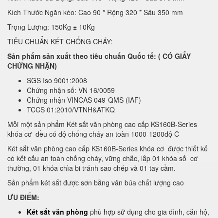
Kích Thước Ngăn kéo: Cao 90 * Rộng 320 * Sâu 350 mm
Trọng Lượng: 150Kg ± 10Kg
TIÊU CHUẨN KÉT CHỐNG CHÁY:
Sản phẩm sản xuất theo tiêu chuẩn Quốc tế: ( CÓ GIẤY
CHỨNG NHẬN)
SGS Iso 9001:2008
Chứng nhận số: VN 16/0059
Chứng nhận VINCAS 049-QMS (IAF)
TCCS 01:2010/VTNH&ATKQ
Mỗi một sản phẩm Két sắt văn phòng cao cấp KS160B-Series
khóa cơ đều có độ chống cháy an toàn 1000-1200độ C
Két sắt văn phòng cao cấp KS160B-Series khóa cơ được thiết kế
có kết cấu an toàn chống cháy, vững chắc, lắp 01 khóa số cơ
thường, 01 khóa chìa bi tránh sao chép và 01 tay cầm.
Sản phẩm két sắt được sơn bằng vân búa chất lượng cao
ƯU ĐIỂM:
Két sắt văn phòng
phù hợp sử dụng cho gia đình, căn hộ,