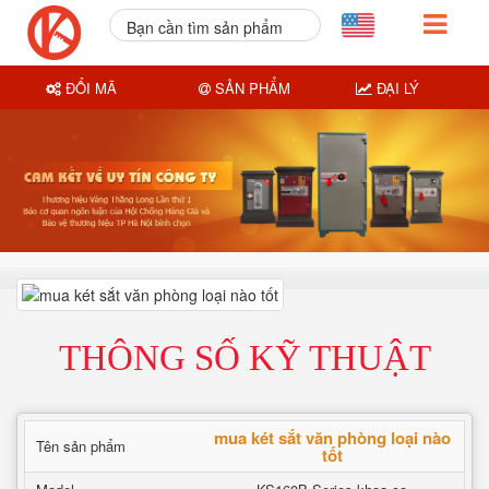
Bạn cần tìm sản phẩm
nào?
ĐỔI MÃ
SẢN PHẨM
ĐẠI LÝ
THÔNG SỐ KỸ THUẬT
mua két sắt văn phòng loại nào
Tên sản phẩm
tốt