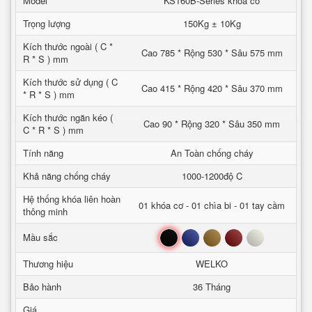
Model
KS160B-Series khoa co
Trọng lượng
150Kg ± 10Kg
Kích thước ngoài ( C *
Cao 785 * Rộng 530 * Sâu 575 mm
R * S ) mm
Kích thước sử dụng ( C
Cao 415 * Rộng 420 * Sâu 370 mm
* R * S ) mm
Kích thước ngăn kéo (
Cao 90 * Rộng 320 * Sâu 350 mm
C * R * S ) mm
Tính năng
An Toàn chống cháy
Khả năng chống cháy
1000-1200độ C
Hệ thống khóa liên hoàn
01 khóa cơ - 01 chìa bi - 01 tay cầm
thông minh
Đen
Xanh
Nâu
Đỏ
Trắng
Mầu sắc
Thương hiệu
WELKO
Bảo hành
36 Tháng
Giá