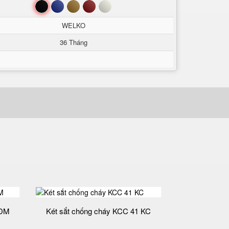
Đen
Xanh
Nâu
Đỏ
Trắng
WELKO
36 Tháng
 ĐM
Két sắt chống cháy KCC 41 KC