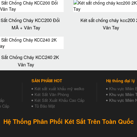
 Sắt Chống Cháy KCC200 Đổi
Két sắt chống cháy kcc200
MÃ + Vân Tay
Vân Tay
t Sắt Chống Cháy KCC240 2K
Vân Tay
SẢN PHẨM HOT
Hệ thống đại lý
Két sắt xuất khẩu mỹ welko
Khu vực Miền 
Két Sắt Văn Phòng
Khu vực Miền T
Cấp
Két Sắt Xuất Khẩu Cao Cấp
Khu vực Miền 
o Cấp
Tủ Bảo Mật
Hệ Thống Phân Phối Két Sắt Trên Toàn Quốc