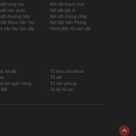
 sắt vũng tàu
+
Két sắt thanh hoá
 sắt hàn quốc
+
Két sắt giá rẻ
 sắt thương hiệu
+
Két sắt chống cháy
 Sắt Khóa Vân Tay
+
Két Sắt Văn Phòng
á vân tay cao cấp
+
Khoá điện tử cao cấp
hồ sơ sắt
+
Tủ treo chìa khoá
ile
+
Tủ sắt
hồ sơ ngân hàng
+
Tủ văn phòng
 Sắt
+
Tủ kệ hồ sơ