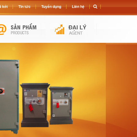
 két
Tin tức
Tuyển dụng
Liên hệ