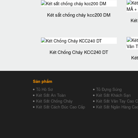
Két sắt chống cháy kcc200 DM
Két
Két Chống Cháy KCC240 DT
Ké
Sản phẩm
Tủ Hồ Sơ
Tủ Đựng Súng
Két Sắt An Toàn
Két Sắt Khách Sạn
Két Sắt Chống Cháy
Két Sắt Vân Tay Cao 
Két Sắt Cách Đúc Cao Cấp
Két Sắt Ngân Hàng Ca