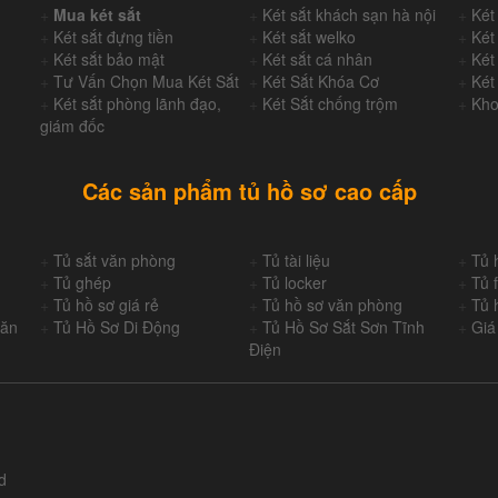
+
Mua két sắt
+
Két sắt khách sạn hà nội
+
Két
+
Két sắt đựng tiền
+
Két sắt welko
+
Két
+
Két sắt bảo mật
+
Két sắt cá nhân
+
Két
+
Tư Vấn Chọn Mua Két Sắt
+
Két Sắt Khóa Cơ
+
Két
+
Két sắt phòng lãnh đạo,
+
Két Sắt chống trộm
+
Kho
giám đốc
Các sản phẩm tủ hồ sơ cao cấp
+
Tủ sắt văn phòng
+
Tủ tài liệu
+
Tủ 
+
Tủ ghép
+
Tủ locker
+
Tủ f
+
Tủ hồ sơ giá rẻ
+
Tủ hồ sơ văn phòng
+
Tủ 
Văn
+
Tủ Hồ Sơ Di Động
+
Tủ Hồ Sơ Sắt Sơn Tĩnh
+
Giá
Điện
d