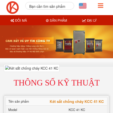
Bạn cần tìm sản phẩm
nào?
ĐỔI MÃ
SẢN PHẨM
ĐẠI LÝ
THÔNG SỐ KỸ THUẬT
Két sắt chống cháy KCC 41 KC
Tên sản phẩm
Model
KCC 41 KC