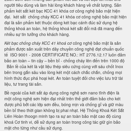
người tiêu dùng và làm hài lòng khách hàng về chất lượng. Sản
phẩm két sắt két bạc KCC 41 khóa cơ công nghệ bảo mật hiện
đại. két sắt chống cháy KCC 41 khóa cơ công nghệ bảo mật hiện
đại là sản phẩm két thuộc dòng két bạc cánh đúc sử dụng hệ
thống khoá an toàn, hệ thống khoá két sắt đổi mã đã mang đến
nhiều sự tin tưởng cho khách hàng.
Két bạc chống cháy KCC 41 khoá cơ
công nghệ bảo mật là sản
phẩm được sản xuất trên dây chuyền công nghệ đạt chuẩn quốc
tế ISO 9001 - 2008 CERTIFICATE NO.: HT 2776.12.17 luôn đảm
bảo an toàn – tin cậy – bền bỉ - chống cháy lên đến trên 1000 độ
Bản lề của két là vật liệu thép siêu cứng cùng với sáu chốt Inox
bên trong gắn sâu vào lòng két một cách chắc chắn, chống mọi
hình thức đục phá hoại két. An toàn tuyệt đối cho việc lưu trữ tài
liệu, tư trang tài sản.
Bề ngoài của két sắt áp dụng công nghệ sơn nano tĩnh điện là
một công nghệ sơn hiện đại nhất trên thế giới đảm bảo cho két
được phủ bởi các lớp sơn đều, bóng mịn và chống gỉ và giữ màu
bền bỉ theo thời gian không bị phai nhạt. Hệ Thống Khoá Két Sắt
Liên Hoàn thoogn minh tạo ra sự an toàn bảo mật cao độ cùng
khoá Cơ tinh vi, dễ sử dụng an toàn trong công tác giữ gìn bảo
mật cho từng như cầu sử dụng.