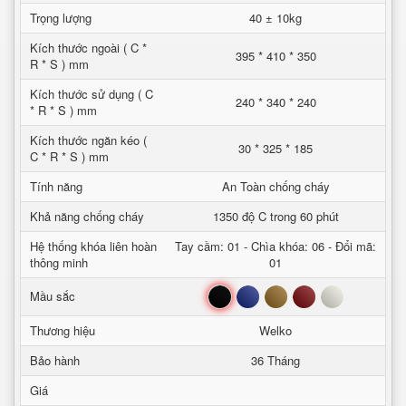
Trọng lượng
40 ± 10kg
Kích thước ngoài ( C *
395 * 410 * 350
R * S ) mm
Kích thước sử dụng ( C
240 * 340 * 240
* R * S ) mm
Kích thước ngăn kéo (
30 * 325 * 185
C * R * S ) mm
Tính năng
An Toàn chống cháy
Khả năng chống cháy
1350 độ C trong 60 phút
Hệ thống khóa liên hoàn
Tay cầm: 01 - Chìa khóa: 06 - Đổi mã:
thông minh
01
Đen
Xanh
Nâu
Đỏ
Trắng
Mầu sắc
Thương hiệu
Welko
Bảo hành
36 Tháng
Giá