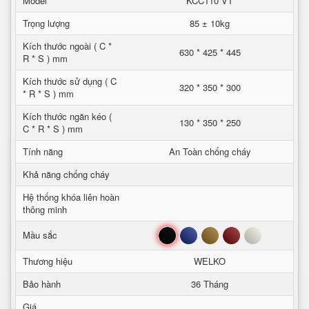
Model
KCC110 VT
Trọng lượng
85 ± 10kg
Kích thước ngoài ( C *
630 * 425 * 445
R * S ) mm
Kích thước sử dụng ( C
320 * 350 * 300
* R * S ) mm
Kích thước ngăn kéo (
130 * 350 * 250
C * R * S ) mm
Tính năng
An Toàn chống cháy
Khả năng chống cháy
Hệ thống khóa liên hoàn
thông minh
Đen
Xanh
Nâu
Đỏ
Trắng
Mầu sắc
Thương hiệu
WELKO
Bảo hành
36 Tháng
Giá