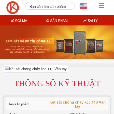
Bạn cần tìm sản phẩm
nào?
ĐỔI MÃ
SẢN PHẨM
ĐẠI LÝ
THÔNG SỐ KỸ THUẬT
Két sắt chống cháy kcc 110 Vân
Tên sản phẩm
tay