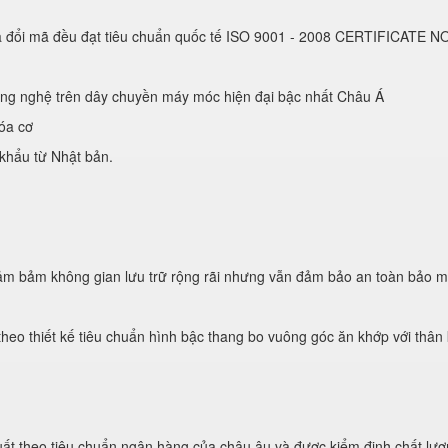
 đổi mã đều đạt tiêu chuẩn quốc tế ISO 9001 - 2008 CERTIFICATE N
ng nghệ trên dây chuyền máy móc hiện đại bậc nhất Châu Á
óa cơ
 khẩu từ Nhật bản.
 đảm bảm không gian lưu trữ rộng rãi nhưng vẫn đảm bảo an toàn bảo m
 theo thiết kế tiêu chuẩn hình bậc thang bo vuông góc ăn khớp với thâ
ất theo tiêu chuẩn ngân hàng của châu âu và được kiểm định chất lượ