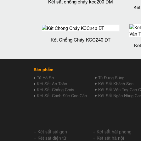
Két sắt chống cháy kcc200 DM
Két
Két Chống Cháy KCC240 DT
Ké
Sản phẩm
Tủ Hồ Sơ
Tủ Đựng Súng
Két Sắt An Toàn
Két Sắt Khách Sạn
Két Sắt Chống Cháy
Két Sắt Vân Tay Cao 
Két Sắt Cách Đúc Cao Cấp
Két Sắt Ngân Hàng Ca
+
Két sắt sài gòn
+
Két sắt hải phòng
+
Két sắt điện tử
+
Két sắt hà nội