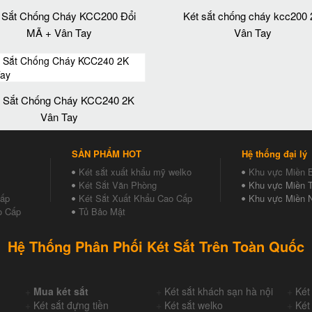
 Sắt Chống Cháy KCC200 Đổi
Két sắt chống cháy kcc200
MÃ + Vân Tay
Vân Tay
t Sắt Chống Cháy KCC240 2K
Vân Tay
SẢN PHẨM HOT
Hệ thống đại lý
Két sắt xuất khẩu mỹ welko
Khu vực Miền 
Két Sắt Văn Phòng
Khu vực Miền T
Cấp
Két Sắt Xuất Khẩu Cao Cấp
Khu vực Miền 
o Cấp
Tủ Bảo Mật
Hệ Thống Phân Phối Két Sắt Trên Toàn Quốc
+
Mua két sắt
+
Két sắt khách sạn hà nội
+
Két
+
Két sắt đựng tiền
+
Két sắt welko
+
Két