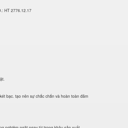
O.: HT 2776.12.17
ật.
n két bạc. tạo nên sự chắc chắn và hoàn toàn đảm
ng nghiêm ngặt ngay từ trong khâu sản xuất.