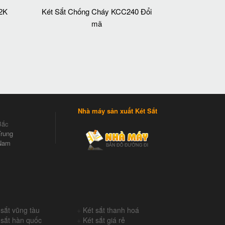
 2K
Két Sắt Chống Cháy KCC240 Đổi
mã
Nhà máy sản xuất Két Sắt
Bắc
rung
Nam
 sắt vũng tàu
+
Két sắt thanh hoá
 sắt hàn quốc
+
Két sắt giá rẻ