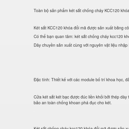
Toàn bộ sản phẩm két sắt chống cháy KCC120 khóa
Két sắt KCC120 khóa đổi mã được sản xuất bằng cô
Có thể bạn quan tâm: két sắt chống cháy kcc120 kh
Dây chuyền sản xuất cùng với nguyên vật liệu nhập
Đặc tính: Thiết kế với các module bố trí khoa học,
Cửa két sắt két bạc được đúc liền khối bởi thép dày
bảo an toàn chống khoan phá đục cho két.
Két sắt chống cháy kcc120 khóa đổi mã được sản xu