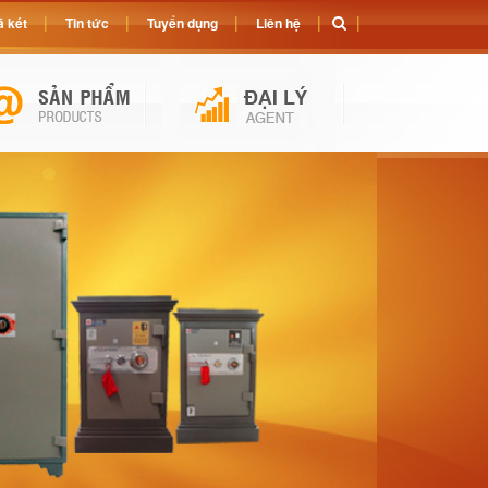
 két
Tin tức
Tuyển dụng
Liên hệ