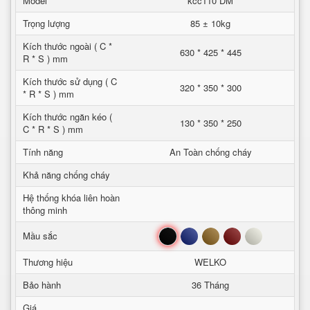
Model
kcc110 DM
Trọng lượng
85 ± 10kg
Kích thước ngoài ( C *
630 * 425 * 445
R * S ) mm
Kích thước sử dụng ( C
320 * 350 * 300
* R * S ) mm
Kích thước ngăn kéo (
130 * 350 * 250
C * R * S ) mm
Tính năng
An Toàn chống cháy
Khả năng chống cháy
Hệ thống khóa liên hoàn
thông minh
Đen
Xanh
Nâu
Đỏ
Trắng
Mầu sắc
Thương hiệu
WELKO
Bảo hành
36 Tháng
Giá