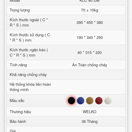
Model
KCC 80 DM
Trọng lượng
70 ± 10kg
Kích thước ngoài ( C *
395 * 455 * 380
R * S ) mm
Kích thước sử dụng ( C
190 * 340 * 250
* R * S ) mm
Kích thước ngăn kéo (
40 * 315 * 220
C * R * S ) mm
Tính năng
An Toàn chống cháy
Khả năng chống cháy
Hệ thống khóa liên hoàn
thông minh
Đen
Xanh
Nâu
Đỏ
Trắng
Mầu sắc
Thương hiệu
WELKO
Bảo hành
36 Tháng
Giá