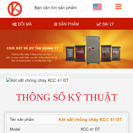
Bạn cần tìm sản phẩm
nào?
ĐỔI MÃ
SẢN PHẨM
ĐẠI LÝ
THÔNG SỐ KỸ THUẬT
Két sắt chống cháy KCC 41 ĐT
Tên sản phẩm
Model
KCC 41 ĐT