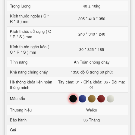
Trọng lượng
40 ± 10kg
Kích thước ngoài ( C *
395 * 410 * 350
R * S ) mm
Kích thước sử dụng ( C
240 * 340 * 240
* R * S ) mm
Kích thước ngăn kéo (
30 * 325 * 185
C * R * S ) mm
Tính năng
An Toàn chống cháy
Khả năng chống cháy
1350 độ C trong 60 phút
Hệ thống khóa liên hoàn
Tay cầm: 01 - Chìa khóa: 06 - Đổi mã:
thông minh
01
Đen
Xanh
Nâu
Đỏ
Trắng
Mầu sắc
Thương hiệu
Welko
Bảo hành
36 Tháng
Giá