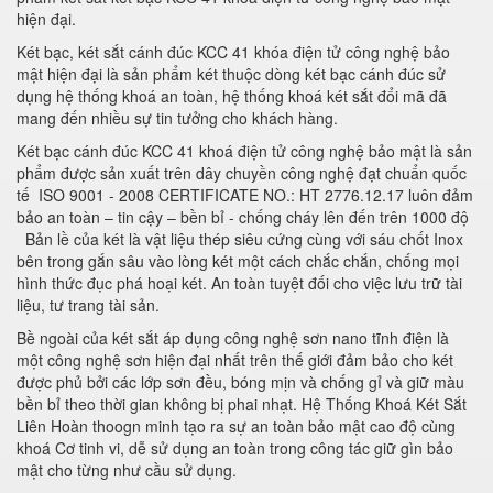
hiện đại.
Két bạc, két sắt cánh đúc KCC 41 khóa điện tử công nghệ bảo
mật hiện đại là sản phẩm két thuộc dòng két bạc cánh đúc sử
dụng hệ thống khoá an toàn, hệ thống khoá két sắt đổi mã đã
mang đến nhiều sự tin tưởng cho khách hàng.
Két bạc cánh đúc KCC 41 khoá điện tử công nghệ bảo mật là sản
phẩm được sản xuất trên dây chuyền công nghệ đạt chuẩn quốc
tế ISO 9001 - 2008 CERTIFICATE NO.: HT 2776.12.17 luôn đảm
bảo an toàn – tin cậy – bền bỉ - chống cháy lên đến trên 1000 độ
Bản lề của két là vật liệu thép siêu cứng cùng với sáu chốt Inox
bên trong gắn sâu vào lòng két một cách chắc chắn, chống mọi
hình thức đục phá hoại két. An toàn tuyệt đối cho việc lưu trữ tài
liệu, tư trang tài sản.
Bề ngoài của két sắt áp dụng công nghệ sơn nano tĩnh điện là
một công nghệ sơn hiện đại nhất trên thế giới đảm bảo cho két
được phủ bởi các lớp sơn đều, bóng mịn và chống gỉ và giữ màu
bền bỉ theo thời gian không bị phai nhạt. Hệ Thống Khoá Két Sắt
Liên Hoàn thoogn minh tạo ra sự an toàn bảo mật cao độ cùng
khoá Cơ tinh vi, dễ sử dụng an toàn trong công tác giữ gìn bảo
mật cho từng như cầu sử dụng.