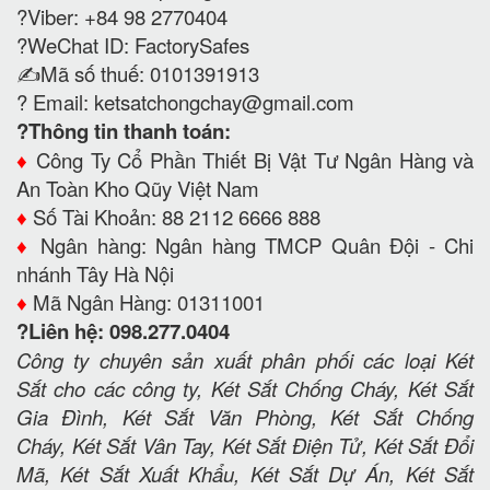
?Viber: +84 98 2770404
?WeChat ID: FactorySafes
✍️Mã số thuế: 0101391913
? Email:
ketsatchongchay@gmail.com
?Thông tin thanh toán:
♦️
Công Ty Cổ Phần Thiết Bị Vật Tư Ngân Hàng và
An Toàn Kho Qũy Việt Nam
♦️
Số Tài Khoản: 88 2112 6666 888
♦️
Ngân hàng: Ngân hàng TMCP Quân Đội - Chi
nhánh Tây Hà Nội
♦️
Mã Ngân Hàng: 01311001
?Liên hệ: 098.277.0404
Công ty chuyên sản xuất phân phối các loại Két
Sắt cho các công ty, Két Sắt Chống Cháy, Két Sắt
Gia Đình, Két Sắt Văn Phòng, Két Sắt Chống
Cháy, Két Sắt Vân Tay, Két Sắt Điện Tử, Két Sắt Đổi
Mã, Két Sắt Xuất Khẩu, Két Sắt Dự Án, Két Sắt