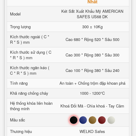
Nhất
Két Sắt Xuất Khẩu Mỹ AMERICAN
Model
SAFES US68 DK
Trọng lượng
300 ± 10Kg
Kích thước ngoài ( C *
Cao 680 * Rộng 520 * Sâu 500
R * S ) mm
Kích thước sử dụng ( C
Cao 300 * Rộng 380 * Sâu 300
* R * S ) mm
Kích thước ngăn kéo (
Cao 100 * Rộng 380 * Sâu 240
C * R * S ) mm
Tính năng
An toàn + Chống trộm đập khoan phá
Khả năng chống cháy
1000 - 1200°C
Hệ thống khóa liên hoàn
Khoá Đổi Mã - Chìa khoá - Tay Cầm
thông minh
Đen
Xanh
Nâu
Đỏ
Trắng
Mầu sắc
Thương hiệu
WELKO Safes