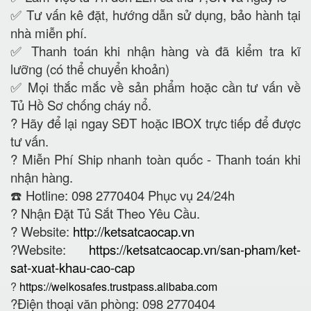
✅ Tư vấn kê đặt, hướng dẫn sử dụng, bảo hành tại
nhà miễn phí.
✅ Thanh toán khi nhận hàng và đã kiểm tra kĩ
lưỡng (có thể chuyển khoản)
✅ Mọi thắc mắc về sản phẩm hoặc cần tư vấn về
Tủ Hồ Sơ chống cháy nổ.
?
Hãy để lại ngay SĐT hoặc IBOX trực tiếp để được
tư vấn.
?
Miễn Phí Ship nhanh toàn quốc - Thanh toán khi
nhận hàng.
☎️ Hotline: 098 2770404 Phục vụ 24/24h
?
Nhận Đặt Tủ Sắt Theo Yêu Cầu.
? Website:
http://ketsatcaocap.vn
?Website:
https://ketsatcaocap.vn/san-pham/ket-
sat-xuat-khau-cao-cap
?
https://welkosafes.trustpass.alibaba.com
?Điện thoại văn phòng: 098 2770404