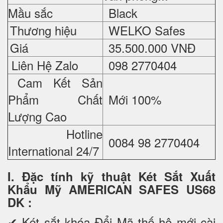
Mầu sắc
Black
Thương hiệu
WELKO Safes
Giá
35.500.000 VNĐ
Liên Hệ Zalo
098 2770404
Cam Kết Sản
Phẩm Chất
Mới 100%
Lượng Cao
Hotline
0084 98 2770404
International 24/7
I. Đặc tính kỹ thuật Két Sắt Xuất
Khẩu Mỹ AMERICAN SAFES US68
DK
:
✔ Két sắt khóa Đổi Mã thế hệ mới cài