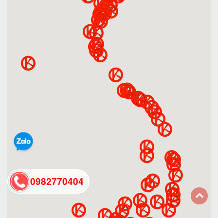
0982770404
back