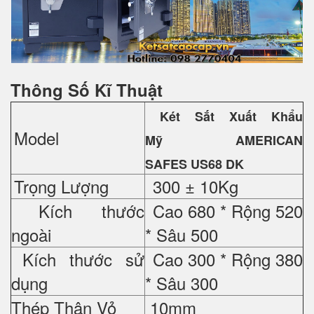
Thông Số Kĩ Thuật
Két Sắt Xuất Khẩu
Model
Mỹ
AMERICAN
SAFES US68 DK
Trọng Lượng
300 ± 10Kg
Kích thước
Cao 680 * Rộng 520
ngoài
* Sâu 500
Kích thước sử
Cao 300 * Rộng 380
dụng
* Sâu 300
Thép Thân Vỏ
10mm