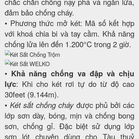
chắc chắn chống nạy phá và ngăn lửa,
đảm bảo chống cháy.
• Phương thức mở két: Mã số kết hợp
với khoá chia bi và tay cầm. Khả năng
chống lửa lên đến 1.200°C trong 2 giờ.
•
Khả năng chống va đập và chịu
: Khi cho két rơi tự do từ độ cao
lực
30feet (9.144m).
•
được phủ bởi các
Két sắt chống cháy
lớp sơn dày, bóng, mịn và chống bong
sơn, chống gỉ. Đặc biệt sử dụng lớp
sơn lót chuyên dùng cho Tàu thuỷ