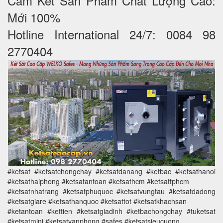
Cam Kết Sản Phẩm Chất Lượng Cao:
Mới 100%
Hotline International 24/7: 0084 98
2770404
#ketsat #ketsatchongchay #ketsatdanang #ketbac #ketsathanoi
#ketsathaiphong #ketsatantoan #ketsathcm #ketsattphcm
#ketsatnhatrang #ketsatphuquoc #ketsatvungtau #ketsatdadong
#ketsatgiare #ketsathanquoc #ketsattot #ketsatkhachsan
#ketantoan #kettien #ketsatgiadinh #ketbachongchay #tuketsat
#ketsatmini #ketsatvanphong #safes #ketsatsieucuong