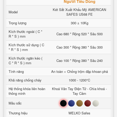
Người Tiêu Dùng
Két Sắt Xuất Khẩu Mỹ AMERICAN
Model
SAFES US68 FE
Trọng lượng
300 ± 10Kg
Kích thước ngoài ( C *
Cao 680 * Rộng 520 * Sâu 500
R * S ) mm
Kích thước sử dụng ( C
Cao 300 * Rộng 380 * Sâu 300
* R * S ) mm
Kích thước ngăn kéo (
Cao 100 * Rộng 380 * Sâu 240
C * R * S ) mm
Tính năng
An toàn + Chống trộm đập khoan phá
Khả năng chống cháy
1000 - 1200°C
Hệ thống khóa liên hoàn
Khoá Vân Tay Điện Tử - Chìa khoá -
thông minh
Tay Cầm
Đen
Xanh
Nâu
Đỏ
Trắng
Mầu sắc
Thương hiệu
WELKO Safes