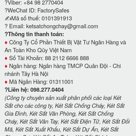
?Viber: +84 98 2770404
?WeChat ID: FactorySafes
✍️Mã số thuế: 0101391913
? Email:
ketsatchongchay@gmail.com
?Thông tin thanh toán:
♦️
Công Ty Cổ Phần Thiết Bị Vật Tư Ngân Hàng và
An Toàn Kho Qũy Việt Nam
♦️
Số Tài Khoản: 88 2112 6666 888
♦️
Ngân hàng: Ngân hàng TMCP Quân Đội - Chi
nhánh Tây Hà Nội
♦️
Mã Ngân Hàng: 01311001
?Liên hệ: 098.277.0404
(Công ty chuyên sản xuất phân phối các loại Két
Sắt cho các công ty, Két Sắt Chống Cháy, Két Sắt
Gia Đình, Két Sắt Văn Phòng, Két Sắt Chống
Cháy, Két Sắt Vân Tay, Két Sắt Điện Tử, Két Sắt Đổi
Mã, Két Sắt Xuất Khẩu, Két Sắt Dự Án, Két Sắt