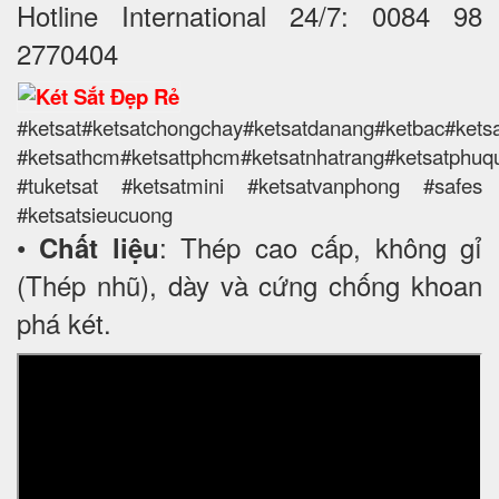
Hotline International 24/7: 0084 98
2770404
#ketsat#ketsatchongchay#ketsatdanang#ketbac#ketsa
#ketsathcm#ketsattphcm
#ketsatnhatrang#ketsatphuq
#tuketsat #ketsatmini #ketsatvanphong #safes
#ketsatsieucuong
•
: Thép cao cấp, không gỉ
Chất liệu
(Thép nhũ), dày và cứng chống khoan
phá két.