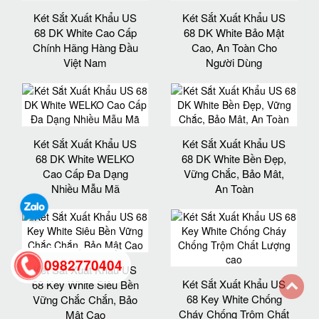
Két Sắt Xuất Khẩu US
Két Sắt Xuất Khẩu US
68 DK White Cao Cấp
68 DK White Bảo Mật
Chính Hãng Hàng Đầu
Cao, An Toàn Cho
Việt Nam
Người Dùng
Két Sắt Xuất Khẩu US
Két Sắt Xuất Khẩu US
68 DK White WELKO
68 DK White Bền Đẹp,
Cao Cấp Đa Dạng
Vững Chắc, Bảo Mât,
Nhiều Mẫu Mã
An Toàn
0982770404
Két Sắt Xuất Khẩu US
Két Sắt Xuất Khẩu US
68 Key White Siêu Bền
68 Key White Chống
Vững Chắc Chắn, Bảo
back
Cháy Chống Trộm Chất
Mật Cao