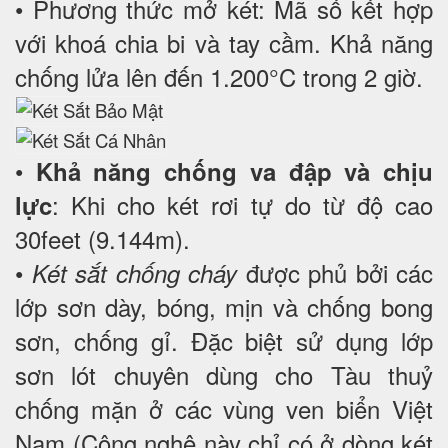
• Phương thức mở két: Mã số kết hợp
với khoá chia bi và tay cầm. Khả năng
chống lửa lên đến 1.200°C trong 2 giờ.
•
Khả năng chống va đập và chịu
: Khi cho két rơi tự do từ độ cao
lực
30feet (9.144m).
•
được phủ bởi các
Két sắt chống cháy
lớp sơn dày, bóng, mịn và chống bong
sơn, chống gỉ. Đặc biệt sử dụng lớp
sơn lót chuyên dùng cho Tàu thuỷ
chống mặn ở các vùng ven biển Việt
Nam (Công nghệ này chỉ có ở dòng két