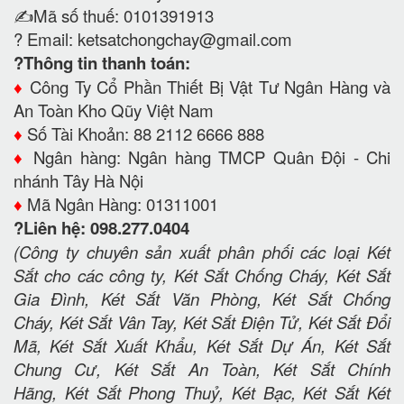
✍️Mã số thuế: 0101391913
? Email:
ketsatchongchay@gmail.com
?Thông tin thanh toán:
♦️
Công Ty Cổ Phần Thiết Bị Vật Tư Ngân Hàng và
An Toàn Kho Qũy Việt Nam
♦️
Số Tài Khoản: 88 2112 6666 888
♦️
Ngân hàng: Ngân hàng TMCP Quân Đội - Chi
nhánh Tây Hà Nội
♦️
Mã Ngân Hàng: 01311001
?Liên hệ: 098.277.0404
(Công ty chuyên sản xuất phân phối các loại Két
Sắt cho các công ty, Két Sắt Chống Cháy, Két Sắt
Gia Đình, Két Sắt Văn Phòng, Két Sắt Chống
Cháy, Két Sắt Vân Tay, Két Sắt Điện Tử, Két Sắt Đổi
Mã, Két Sắt Xuất Khẩu, Két Sắt Dự Án, Két Sắt
Chung Cư, Két Sắt An Toàn, Két Sắt Chính
Hãng, Két Sắt Phong Thuỷ, Két Bạc, Két Sắt Két