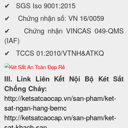
✔ SGS Iso 9001:2015
✔ Chứng nhận số: VN 16/0059
✔ Chứng nhận VINCAS 049-QMS
(IAF)
✔ TCCS 01:2010/VTNH&ATKQ
III. Link Liên Kết Nội Bộ Két Sắt
Chống Cháy:
http://ketsatcaocap.vn/san-pham/ket-
sat-ngan-hang-bemc
http://ketsatcaocap.vn/san-pham/ket-
sat-khach-san