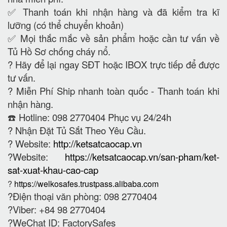
✅ Thanh toán khi nhận hàng và đã kiểm tra kĩ
lưỡng (có thể chuyển khoản)
✅ Mọi thắc mắc về sản phẩm hoặc cần tư vấn về
Tủ Hồ Sơ chống cháy nổ.
?
Hãy để lại ngay SĐT hoặc IBOX trực tiếp để được
tư vấn.
?
Miễn Phí Ship nhanh toàn quốc - Thanh toán khi
nhận hàng.
☎️ Hotline: 098 2770404 Phục vụ 24/24h
?
Nhận Đặt Tủ Sắt Theo Yêu Cầu.
? Website:
http://ketsatcaocap.vn
?Website:
https://ketsatcaocap.vn/san-pham/ket-
sat-xuat-khau-cao-cap
?
https://welkosafes.trustpass.alibaba.com
?Điện thoại văn phòng: 098 2770404
?Viber: +84 98 2770404
?WeChat ID: FactorySafes