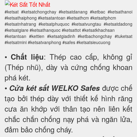
#ketsat #ketsatchongchay #ketsatdanang #ketbac #ketsathanoi
#ketsathaiphong #ketsatantoan #ketsathcm #ketsattphcm
#ketsatnhatrang #ketsatphuquoc #ketsatvungtau #ketsatdadong
#ketsatgiare #ketsathanquoc #ketsattot #ketsatkhachsan
#ketantoan #kettien #ketsatgiadinh #ketbachongchay #tuketsat
#ketsatmini #ketsatvanphong #safes #ketsatsieucuong
•
: Thép cao cấp, không gỉ
Chất liệu
(Thép nhũ), dày và cứng chống khoan
phá két.
•
được chế
Cửa két sắt WELKO Safes
tạo bởi thép dày với thiết kế hình răng
cưa ăn khớp với thân tạo nên liên kết
chắc chắn chống nạy phá và ngăn lửa,
đảm bảo chống cháy.