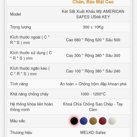
Chắn, Bảo Mật Cao
Két Sắt Xuất Khẩu Mỹ AMERICAN
Model
SAFES US68 KEY
Trọng lượng
300 ± 10Kg
Kích thước ngoài ( C *
Cao 680 * Rộng 520 * Sâu 500
R * S ) mm
Kích thước sử dụng ( C
Cao 300 * Rộng 380 * Sâu 300
* R * S ) mm
Kích thước ngăn kéo (
Cao 100 * Rộng 380 * Sâu 240
C * R * S ) mm
Tính năng
An toàn + Chống trộm đập khoan phá
Khả năng chống cháy
1000 - 1200°C
Hệ thống khóa liên hoàn
Khoá Chìa Chống Sao Chép - Tay
thông minh
Cầm
Đen
Xanh
Nâu
Đỏ
Trắng
Mầu sắc
Thương hiệu
WELKO Safes