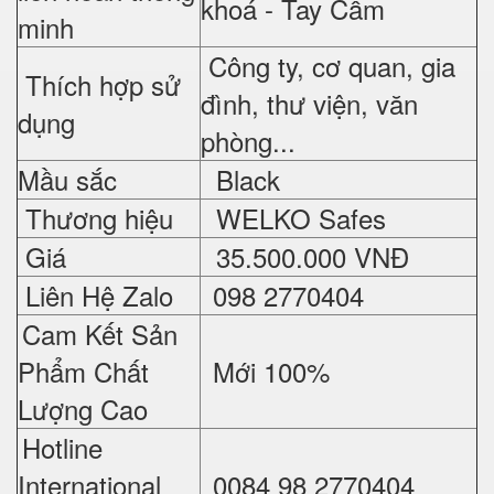
khoá - Tay Cầm
minh
Công ty, cơ quan, gia
Thích hợp sử
đình, thư viện, văn
dụng
phòng...
Mầu sắc
Black
Thương hiệu
WELKO Safes
Giá
35.500.000 VNĐ
Liên Hệ Zalo
098 2770404
Cam Kết Sản
Phẩm Chất
Mới 100%
Lượng Cao
Hotline
International
0084 98 2770404