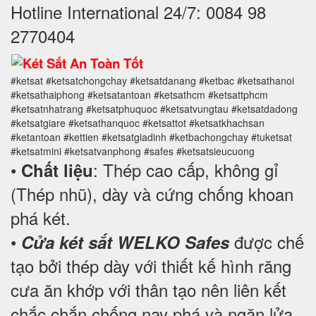
Hotline International 24/7: 0084 98
2770404
#ketsat #ketsatchongchay #ketsatdanang #ketbac #ketsathanoi
#ketsathaiphong #ketsatantoan #ketsathcm #ketsattphcm
#ketsatnhatrang #ketsatphuquoc #ketsatvungtau #ketsatdadong
#ketsatgiare #ketsathanquoc #ketsattot #ketsatkhachsan
#ketantoan #kettien #ketsatgiadinh #ketbachongchay #tuketsat
#ketsatmini #ketsatvanphong #safes #ketsatsieucuong
•
: Thép cao cấp, không gỉ
Chất liệu
(Thép nhũ), dày và cứng chống khoan
phá két.
•
được chế
Cửa két sắt WELKO Safes
tạo bởi thép dày với thiết kế hình răng
cưa ăn khớp với thân tạo nên liên kết
chắc chắn chống nạy phá và ngăn lửa,