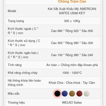
Chống Trộm Cao
Két Sắt Xuất Khẩu Mỹ AMERICAN
Model
SAFES US68 KEY
Trọng lượng
300 ± 10Kg
Kích thước ngoài ( C *
Cao 680 * Rộng 520 * Sâu 500
R * S ) mm
Kích thước sử dụng ( C
Cao 300 * Rộng 380 * Sâu 300
* R * S ) mm
Kích thước ngăn kéo (
Cao 100 * Rộng 380 * Sâu 240
C * R * S ) mm
Tính năng
An toàn + Chống trộm đập khoan phá
Khả năng chống cháy
1000 - 1200°C
Hệ thống khóa liên hoàn
Khoá Chìa - Chìa khoá - Tay Cầm
thông minh
Đen
Xanh
Nâu
Đỏ
Trắng
Mầu sắc
Thương hiệu
WELKO Safes