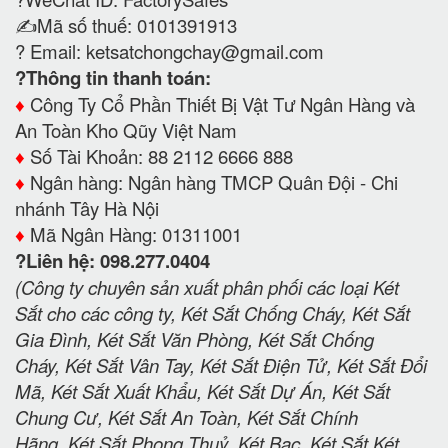
✍️Mã số thuế: 0101391913
? Email:
ketsatchongchay@gmail.com
?Thông tin thanh toán:
♦️
Công Ty Cổ Phần Thiết Bị Vật Tư Ngân Hàng và
An Toàn Kho Qũy Việt Nam
♦️
Số Tài Khoản: 88 2112 6666 888
♦️
Ngân hàng: Ngân hàng TMCP Quân Đội - Chi
nhánh Tây Hà Nội
♦️
Mã Ngân Hàng: 01311001
?Liên hệ: 098.277.0404
(Công ty chuyên sản xuất phân phối các loại Két
Sắt cho các công ty, Két Sắt Chống Cháy, Két Sắt
Gia Đình, Két Sắt Văn Phòng, Két Sắt Chống
Cháy, Két Sắt Vân Tay, Két Sắt Điện Tử, Két Sắt Đổi
Mã, Két Sắt Xuất Khẩu, Két Sắt Dự Án, Két Sắt
Chung Cư, Két Sắt An Toàn, Két Sắt Chính
Hãng, Két Sắt Phong Thuỷ, Két Bạc, Két Sắt Két