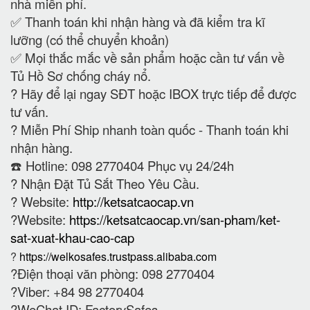
nhà miễn phí.
✅ Thanh toán khi nhận hàng và đã kiểm tra kĩ
lưỡng (có thể chuyển khoản)
✅ Mọi thắc mắc về sản phẩm hoặc cần tư vấn về
Tủ Hồ Sơ chống cháy nổ.
?
Hãy để lại ngay SĐT hoặc IBOX trực tiếp để được
tư vấn.
?
Miễn Phí Ship nhanh toàn quốc - Thanh toán khi
nhận hàng.
☎️ Hotline: 098 2770404 Phục vụ 24/24h
?
Nhận Đặt Tủ Sắt Theo Yêu Cầu.
? Website:
http://ketsatcaocap.vn
?Website:
https://ketsatcaocap.vn/san-pham/ket-
sat-xuat-khau-cao-cap
?
https://welkosafes.trustpass.alibaba.com
?Điện thoại văn phòng: 098 2770404
?Viber: +84 98 2770404
?WeChat ID: FactorySafes