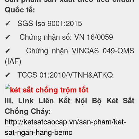
Quốc tế:
✔ SGS Iso 9001:2015
✔ Chứng nhận số: VN 16/0059
✔ Chứng nhận VINCAS 049-QMS
(IAF)
✔ TCCS 01:2010/VTNH&ATKQ
III. Link Liên Kết Nội Bộ Két Sắt
Chống Cháy:
http://ketsatcaocap.vn/san-pham/ket-
sat-ngan-hang-bemc