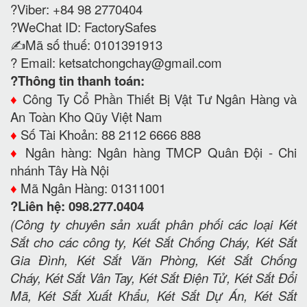
?Viber: +84 98 2770404
?WeChat ID: FactorySafes
✍️Mã số thuế: 0101391913
? Email:
ketsatchongchay@gmail.com
?Thông tin thanh toán:
♦️
Công Ty Cổ Phần Thiết Bị Vật Tư Ngân Hàng và
An Toàn Kho Qũy Việt Nam
♦️
Số Tài Khoản: 88 2112 6666 888
♦️
Ngân hàng: Ngân hàng TMCP Quân Đội - Chi
nhánh Tây Hà Nội
♦️
Mã Ngân Hàng: 01311001
?Liên hệ: 098.277.0404
(Công ty chuyên sản xuất phân phối các loại Két
Sắt cho các công ty, Két Sắt Chống Cháy, Két Sắt
Gia Đình, Két Sắt Văn Phòng, Két Sắt Chống
Cháy, Két Sắt Vân Tay, Két Sắt Điện Tử, Két Sắt Đổi
Mã, Két Sắt Xuất Khẩu, Két Sắt Dự Án, Két Sắt