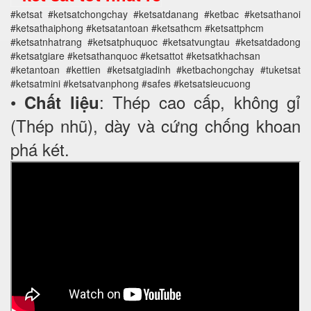
#ketsat #ketsatchongchay #ketsatdanang #ketbac #ketsathanoi
#ketsathaiphong #ketsatantoan #ketsathcm #ketsattphcm
#ketsatnhatrang #ketsatphuquoc #ketsatvungtau #ketsatdadong
#ketsatgiare #ketsathanquoc #ketsattot #ketsatkhachsan
#ketantoan #kettien #ketsatgiadinh #ketbachongchay #tuketsat
#ketsatmini #ketsatvanphong #safes #ketsatsieucuong
•
: Thép cao cấp, không gỉ
Chất liệu
(Thép nhũ), dày và cứng chống khoan
phá két.