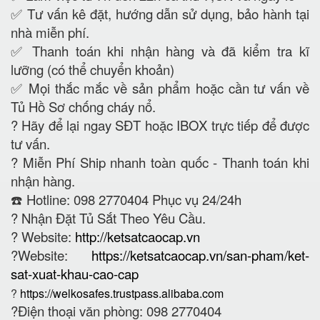
✅ Tư vấn kê đặt, hướng dẫn sử dụng, bảo hành tại
nhà miễn phí.
✅ Thanh toán khi nhận hàng và đã kiểm tra kĩ
lưỡng (có thể chuyển khoản)
✅ Mọi thắc mắc về sản phẩm hoặc cần tư vấn về
Tủ Hồ Sơ chống cháy nổ.
?
Hãy để lại ngay SĐT hoặc IBOX trực tiếp để được
tư vấn.
?
Miễn Phí Ship nhanh toàn quốc - Thanh toán khi
nhận hàng.
☎️ Hotline: 098 2770404 Phục vụ 24/24h
?
Nhận Đặt Tủ Sắt Theo Yêu Cầu.
? Website:
http://ketsatcaocap.vn
?Website:
https://ketsatcaocap.vn/san-pham/ket-
sat-xuat-khau-cao-cap
?
https://welkosafes.trustpass.alibaba.com
?Điện thoại văn phòng: 098 2770404