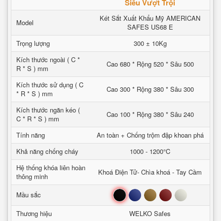
Siêu Vượt Trội
Két Sắt Xuất Khẩu Mỹ AMERICAN
Model
SAFES US68 E
Trọng lượng
300 ± 10Kg
Kích thước ngoài ( C *
Cao 680 * Rộng 520 * Sâu 500
R * S ) mm
Kích thước sử dụng ( C
Cao 300 * Rộng 380 * Sâu 300
* R * S ) mm
Kích thước ngăn kéo (
Cao 100 * Rộng 380 * Sâu 240
C * R * S ) mm
Tính năng
An toàn + Chống trộm đập khoan phá
Khả năng chống cháy
1000 - 1200°C
Hệ thống khóa liên hoàn
Khoá Điện Tử- Chìa khoá - Tay Cầm
thông minh
Đen
Xanh
Nâu
Đỏ
Trắng
Mầu sắc
Thương hiệu
WELKO Safes