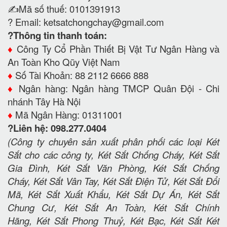
✍️Mã số thuế: 0101391913
? Email:
ketsatchongchay@gmail.com
?Thông tin thanh toán:
♦️
Công Ty Cổ Phần Thiết Bị Vật Tư Ngân Hàng và
An Toàn Kho Qũy Việt Nam
♦️
Số Tài Khoản: 88 2112 6666 888
♦️
Ngân hàng: Ngân hàng TMCP Quân Đội - Chi
nhánh Tây Hà Nội
♦️
Mã Ngân Hàng: 01311001
?Liên hệ: 098.277.0404
(Công ty chuyên sản xuất phân phối các loại Két
Sắt cho các công ty, Két Sắt Chống Cháy, Két Sắt
Gia Đình, Két Sắt Văn Phòng, Két Sắt Chống
Cháy, Két Sắt Vân Tay, Két Sắt Điện Tử, Két Sắt Đổi
Mã, Két Sắt Xuất Khẩu, Két Sắt Dự Án, Két Sắt
Chung Cư, Két Sắt An Toàn, Két Sắt Chính
Hãng, Két Sắt Phong Thuỷ, Két Bạc, Két Sắt Két