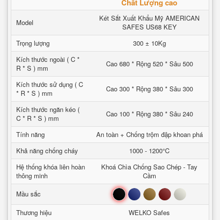
Chất Lượng cao
Két Sắt Xuất Khẩu Mỹ AMERICAN
Model
SAFES US68 KEY
Trọng lượng
300 ± 10Kg
Kích thước ngoài ( C *
Cao 680 * Rộng 520 * Sâu 500
R * S ) mm
Kích thước sử dụng ( C
Cao 300 * Rộng 380 * Sâu 300
* R * S ) mm
Kích thước ngăn kéo (
Cao 100 * Rộng 380 * Sâu 240
C * R * S ) mm
Tính năng
An toàn + Chống trộm đập khoan phá
Khả năng chống cháy
1000 - 1200°C
Hệ thống khóa liên hoàn
Khoá Chìa Chống Sao Chép - Tay
thông minh
Cầm
Đen
Xanh
Nâu
Đỏ
Trắng
Mầu sắc
Thương hiệu
WELKO Safes