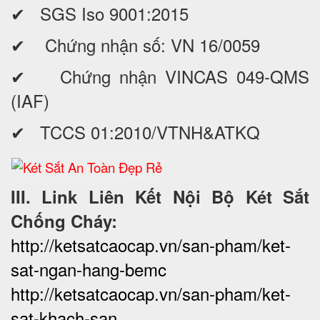
✔ SGS Iso 9001:2015
✔ Chứng nhận số: VN 16/0059
✔ Chứng nhận VINCAS 049-QMS
(IAF)
✔ TCCS 01:2010/VTNH&ATKQ
III. Link Liên Kết Nội Bộ Két Sắt
Chống Cháy:
http://ketsatcaocap.vn/san-pham/ket-
sat-ngan-hang-bemc
http://ketsatcaocap.vn/san-pham/ket-
sat-khach-san