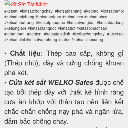
#ketsat #ketsatchongchay #ketsatdanang #ketbac #ketsathanoi
#ketsathaiphong #ketsatantoan #ketsathcm #ketsattphcm
#ketsatnhatrang #ketsatphuquoc #ketsatvungtau #ketsatdadong
#ketsatgiare #ketsathanquoc #ketsattot #ketsatkhachsan
#ketantoan #kettien #ketsatgiadinh #ketbachongchay #tuketsat
#ketsatmini #ketsatvanphong #safes #ketsatsieucuong
•
: Thép cao cấp, không gỉ
Chất liệu
(Thép nhũ), dày và cứng chống khoan
phá két.
•
được chế
Cửa két sắt WELKO Safes
tạo bởi thép dày với thiết kế hình răng
cưa ăn khớp với thân tạo nên liên kết
chắc chắn chống nạy phá và ngăn lửa,
đảm bảo chống cháy.