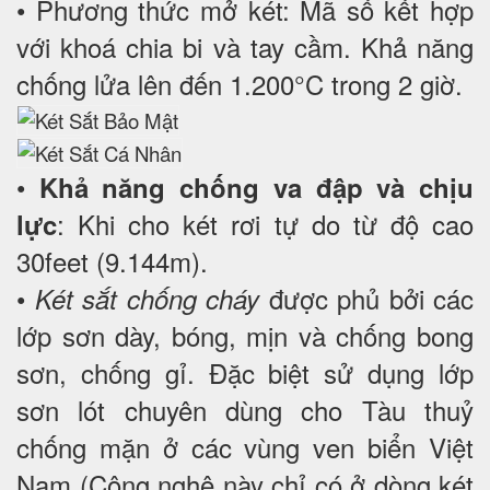
• Phương thức mở két: Mã số kết hợp
với khoá chia bi và tay cầm. Khả năng
chống lửa lên đến 1.200°C trong 2 giờ.
•
Khả năng chống va đập và chịu
: Khi cho két rơi tự do từ độ cao
lực
30feet (9.144m).
•
được phủ bởi các
Két sắt chống cháy
lớp sơn dày, bóng, mịn và chống bong
sơn, chống gỉ. Đặc biệt sử dụng lớp
sơn lót chuyên dùng cho Tàu thuỷ
chống mặn ở các vùng ven biển Việt
Nam (Công nghệ này chỉ có ở dòng két