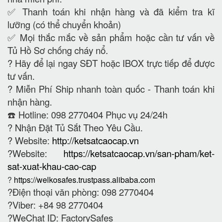
✅ Thanh toán khi nhận hàng và đã kiểm tra kĩ
lưỡng (có thể chuyển khoản)
✅ Mọi thắc mắc về sản phẩm hoặc cần tư vấn về
Tủ Hồ Sơ chống cháy nổ.
?
Hãy để lại ngay SĐT hoặc IBOX trực tiếp để được
tư vấn.
?
Miễn Phí Ship nhanh toàn quốc - Thanh toán khi
nhận hàng.
☎️ Hotline: 098 2770404 Phục vụ 24/24h
?
Nhận Đặt Tủ Sắt Theo Yêu Cầu.
? Website:
http://ketsatcaocap.vn
?Website:
https://ketsatcaocap.vn/san-pham/ket-
sat-xuat-khau-cao-cap
?
https://welkosafes.trustpass.alibaba.com
?Điện thoại văn phòng: 098 2770404
?Viber: +84 98 2770404
?WeChat ID: FactorySafes