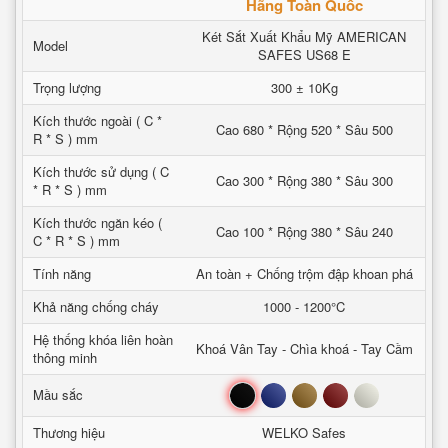
Hãng Toàn Quốc
Két Sắt Xuất Khẩu Mỹ AMERICAN
Model
SAFES US68 E
Trọng lượng
300 ± 10Kg
Kích thước ngoài ( C *
Cao 680 * Rộng 520 * Sâu 500
R * S ) mm
Kích thước sử dụng ( C
Cao 300 * Rộng 380 * Sâu 300
* R * S ) mm
Kích thước ngăn kéo (
Cao 100 * Rộng 380 * Sâu 240
C * R * S ) mm
Tính năng
An toàn + Chống trộm đập khoan phá
Khả năng chống cháy
1000 - 1200°C
Hệ thống khóa liên hoàn
Khoá Vân Tay - Chìa khoá - Tay Cầm
thông minh
Đen
Xanh
Nâu
Đỏ
Trắng
Mầu sắc
Thương hiệu
WELKO Safes