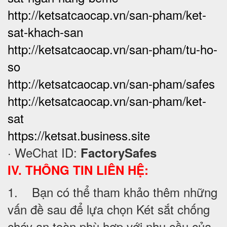
http://ketsatcaocap.vn/san-pham/ket-
sat-khach-san
http://ketsatcaocap.vn/san-pham/tu-ho-
so
http://ketsatcaocap.vn/san-pham/safes
http://ketsatcaocap.vn/san-pham/ket-
sat
https://ketsat.business.site
· WeChat ID:
FactorySafes
IV. THÔNG TIN LIÊN HỆ:
1. Bạn có thể tham khảo thêm những
vấn đề sau để lựa chọn Két sắt chống
cháy an toàn phù hợp với nhu cầu của