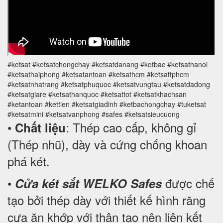
#ketsat #ketsatchongchay #ketsatdanang #ketbac #ketsathanoi
#ketsathaiphong #ketsatantoan #ketsathcm #ketsattphcm
#ketsatnhatrang #ketsatphuquoc #ketsatvungtau #ketsatdadong
#ketsatgiare #ketsathanquoc #ketsattot #ketsatkhachsan
#ketantoan #kettien #ketsatgiadinh #ketbachongchay #tuketsat
#ketsatmini #ketsatvanphong #safes #ketsatsieucuong
•
: Thép cao cấp, không gỉ
Chất liệu
(Thép nhũ), dày và cứng chống khoan
phá két.
•
được chế
Cửa két sắt WELKO Safes
tạo bởi thép dày với thiết kế hình răng
cưa ăn khớp với thân tạo nên liên kết