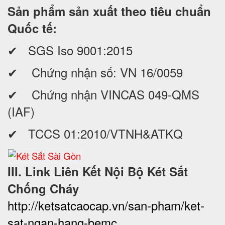
Sản phẩm sản xuất theo tiêu chuẩn
Quốc tế:
✔ SGS Iso 9001:2015
✔ Chứng nhận số: VN 16/0059
✔ Chứng nhận VINCAS 049-QMS
(IAF)
✔ TCCS 01:2010/VTNH&ATKQ
III. Link Liên Kết Nội Bộ Két Sắt
Chống Cháy
http://ketsatcaocap.vn/san-pham/ket-
sat-ngan-hang-bemc