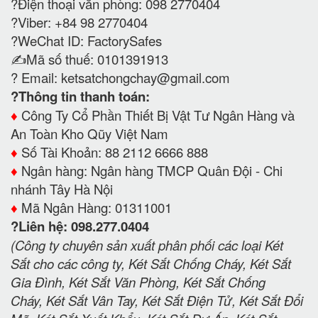
?Điện thoại văn phòng: 098 2770404
?Viber: +84 98 2770404
?WeChat ID: FactorySafes
✍️Mã số thuế: 0101391913
? Email:
ketsatchongchay@gmail.com
?Thông tin thanh toán:
♦️
Công Ty Cổ Phần Thiết Bị Vật Tư Ngân Hàng và
An Toàn Kho Qũy Việt Nam
♦️
Số Tài Khoản: 88 2112 6666 888
♦️
Ngân hàng: Ngân hàng TMCP Quân Đội - Chi
nhánh Tây Hà Nội
♦️
Mã Ngân Hàng: 01311001
?Liên hệ: 098.277.0404
(Công ty chuyên sản xuất phân phối các loại Két
Sắt cho các công ty, Két Sắt Chống Cháy, Két Sắt
Gia Đình, Két Sắt Văn Phòng, Két Sắt Chống
Cháy, Két Sắt Vân Tay, Két Sắt Điện Tử, Két Sắt Đổi