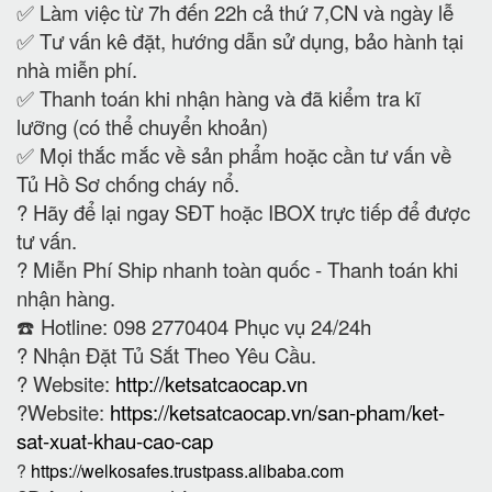
✅ Làm việc từ 7h đến 22h cả thứ 7,CN và ngày lễ
✅ Tư vấn kê đặt, hướng dẫn sử dụng, bảo hành tại
nhà miễn phí.
✅ Thanh toán khi nhận hàng và đã kiểm tra kĩ
lưỡng (có thể chuyển khoản)
✅ Mọi thắc mắc về sản phẩm hoặc cần tư vấn về
Tủ Hồ Sơ chống cháy nổ.
?
Hãy để lại ngay SĐT hoặc IBOX trực tiếp để được
tư vấn.
?
Miễn Phí Ship nhanh toàn quốc - Thanh toán khi
nhận hàng.
☎️ Hotline: 098 2770404 Phục vụ 24/24h
?
Nhận Đặt Tủ Sắt Theo Yêu Cầu.
? Website:
http://ketsatcaocap.vn
?Website:
https://ketsatcaocap.vn/san-pham/ket-
sat-xuat-khau-cao-cap
?
https://welkosafes.trustpass.alibaba.com