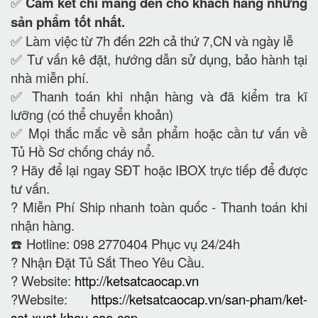
✅
Cam kết
chỉ mang đến cho khách hàng những
sản phẩm tốt nhất.
✅ Làm việc từ 7h đến 22h cả thứ 7,CN và ngày lễ
✅ Tư vấn kê đặt, hướng dẫn sử dụng, bảo hành tại
nhà miễn phí.
✅ Thanh toán khi nhận hàng và đã kiểm tra kĩ
lưỡng (có thể chuyển khoản)
✅ Mọi thắc mắc về sản phẩm hoặc cần tư vấn về
Tủ Hồ Sơ chống cháy nổ.
?
Hãy để lại ngay SĐT hoặc IBOX trực tiếp để được
tư vấn.
?
Miễn Phí Ship nhanh toàn quốc - Thanh toán khi
nhận hàng.
☎️ Hotline: 098 2770404 Phục vụ 24/24h
?
Nhận Đặt Tủ Sắt Theo Yêu Cầu.
? Website:
http://ketsatcaocap.vn
?Website:
https://ketsatcaocap.vn/san-pham/ket-
sat-xuat-khau-cao-cap