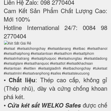
Liên Hệ Zalo: 098 2770404
Cam Kết Sản Phẩm Chất Lượng Cao:
Mới 100%
Hotline International 24/7: 0084 98
2770404
#ketsat #ketsatchongchay #ketsatdanang #ketbac #ketsathanoi
#ketsathaiphong #ketsatantoan #ketsathcm #ketsattphcm
#ketsatnhatrang #ketsatphuquoc #ketsatvungtau #ketsatdadong
#ketsatgiare #ketsathanquoc #ketsattot #ketsatkhachsan
#ketantoan #kettien #ketsatgiadinh #ketbachongchay #tuketsat
#ketsatmini #ketsatvanphong #safes #ketsatsieucuong
•
: Thép cao cấp, không gỉ
Chất liệu
(Thép nhũ), dày và cứng chống khoan
phá két.
•
được chế
Cửa két sắt WELKO Safes