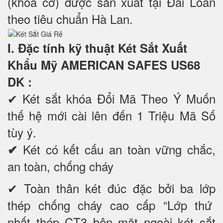
(khoá cơ) được sản xuất tại Đài Loan
theo tiêu chuẩn Hà Lan.
I. Đặc tính kỹ thuật Két Sắt Xuất
Khẩu Mỹ AMERICAN SAFES US68
DK
:
✔
Két sắt khóa Đổi Mã Theo Ý Muốn
thế hệ mới cài lên đến 1 Triệu Mã Số
tùy ý.
Két có kết cấu an toàn vững chắc,
✔
an toàn, chống cháy
✔ Toàn thân két đúc đặc bởi ba lớp
thép chống cháy cao cấp “Lớp thứ
nhất thép CT3 bên mặt ngoài két sắt