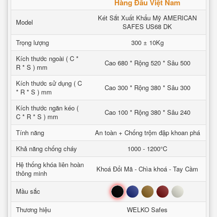
Hàng Đầu Việt Nam
Két Sắt Xuất Khẩu Mỹ AMERICAN
Model
SAFES US68 DK
Trọng lượng
300 ± 10Kg
Kích thước ngoài ( C *
Cao 680 * Rộng 520 * Sâu 500
R * S ) mm
Kích thước sử dụng ( C
Cao 300 * Rộng 380 * Sâu 300
* R * S ) mm
Kích thước ngăn kéo (
Cao 100 * Rộng 380 * Sâu 240
C * R * S ) mm
Tính năng
An toàn + Chống trộm đập khoan phá
Khả năng chống cháy
1000 - 1200°C
Hệ thống khóa liên hoàn
Khoá Đổi Mã - Chìa khoá - Tay Cầm
thông minh
Đen
Xanh
Nâu
Đỏ
Trắng
Mầu sắc
Thương hiệu
WELKO Safes