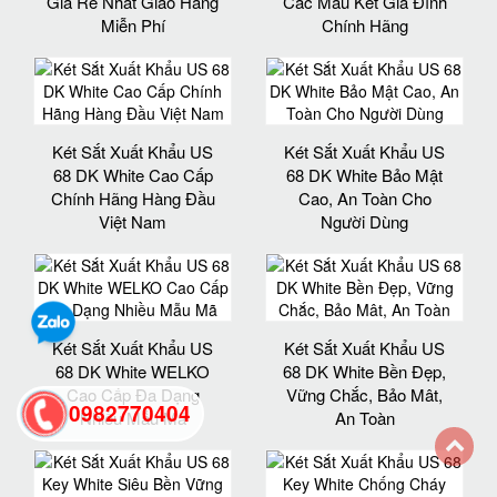
Giá Rẻ Nhất Giao Hàng
Các Mẫu Két Gia Đình
Miễn Phí
Chính Hãng
Két Sắt Xuất Khẩu US
Két Sắt Xuất Khẩu US
68 DK White Cao Cấp
68 DK White Bảo Mật
Chính Hãng Hàng Đầu
Cao, An Toàn Cho
Việt Nam
Người Dùng
Két Sắt Xuất Khẩu US
Két Sắt Xuất Khẩu US
68 DK White WELKO
68 DK White Bền Đẹp,
Cao Cấp Đa Dạng
Vững Chắc, Bảo Mât,
0982770404
Nhiều Mẫu Mã
An Toàn
back