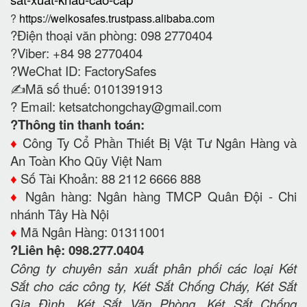
?
https://welkosafes.trustpass.alibaba.com
?Điện thoại văn phòng: 098 2770404
?Viber: +84 98 2770404
?WeChat ID: FactorySafes
✍️Mã số thuế: 0101391913
? Email:
ketsatchongchay@gmail.com
?Thông tin thanh toán:
♦️
Công Ty Cổ Phần Thiết Bị Vật Tư Ngân Hàng và
An Toàn Kho Qũy Việt Nam
♦️
Số Tài Khoản: 88 2112 6666 888
♦️
Ngân hàng: Ngân hàng TMCP Quân Đội - Chi
nhánh Tây Hà Nội
♦️
Mã Ngân Hàng: 01311001
?Liên hệ: 098.277.0404
Công ty chuyên sản xuất phân phối các loại Két
Sắt cho các công ty, Két Sắt Chống Cháy, Két Sắt
Gia Đình, Két Sắt Văn Phòng, Két Sắt Chống