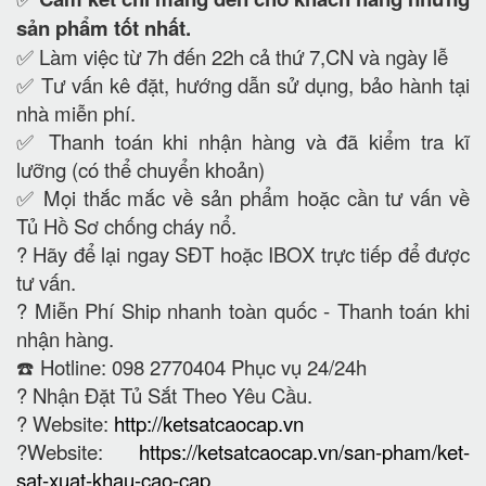
sản phẩm tốt nhất.
✅ Làm việc từ 7h đến 22h cả thứ 7,CN và ngày lễ
✅ Tư vấn kê đặt, hướng dẫn sử dụng, bảo hành tại
nhà miễn phí.
✅ Thanh toán khi nhận hàng và đã kiểm tra kĩ
lưỡng (có thể chuyển khoản)
✅ Mọi thắc mắc về sản phẩm hoặc cần tư vấn về
Tủ Hồ Sơ chống cháy nổ.
?
Hãy để lại ngay SĐT hoặc IBOX trực tiếp để được
tư vấn.
?
Miễn Phí Ship nhanh toàn quốc - Thanh toán khi
nhận hàng.
☎️ Hotline: 098 2770404 Phục vụ 24/24h
?
Nhận Đặt Tủ Sắt Theo Yêu Cầu.
? Website:
http://ketsatcaocap.vn
?Website:
https://ketsatcaocap.vn/san-pham/ket-
sat-xuat-khau-cao-cap