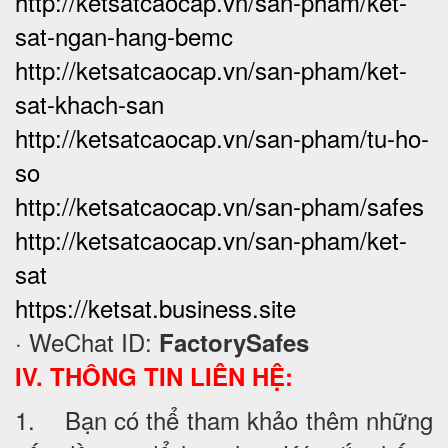
http://ketsatcaocap.vn/san-pham/ket-
sat-ngan-hang-bemc
http://ketsatcaocap.vn/san-pham/ket-
sat-khach-san
http://ketsatcaocap.vn/san-pham/tu-ho-
so
http://ketsatcaocap.vn/san-pham/safes
http://ketsatcaocap.vn/san-pham/ket-
sat
https://ketsat.business.site
· WeChat ID:
FactorySafes
IV. THÔNG TIN LIÊN HỆ:
1. Bạn có thể tham khảo thêm những