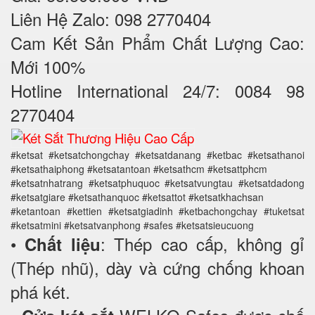
Liên Hệ Zalo: 098 2770404
Cam Kết Sản Phẩm Chất Lượng Cao:
Mới 100%
Hotline International 24/7: 0084 98
2770404
#ketsat #ketsatchongchay #ketsatdanang #ketbac #ketsathanoi
#ketsathaiphong #ketsatantoan #ketsathcm #ketsattphcm
#ketsatnhatrang #ketsatphuquoc #ketsatvungtau #ketsatdadong
#ketsatgiare #ketsathanquoc #ketsattot #ketsatkhachsan
#ketantoan #kettien #ketsatgiadinh #ketbachongchay #tuketsat
#ketsatmini #ketsatvanphong #safes #ketsatsieucuong
•
: Thép cao cấp, không gỉ
Chất liệu
(Thép nhũ), dày và cứng chống khoan
phá két.