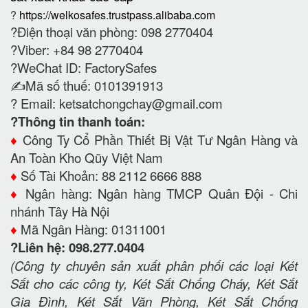
?
https://welkosafes.trustpass.alibaba.com
?Điện thoại văn phòng: 098 2770404
?Viber: +84 98 2770404
?WeChat ID: FactorySafes
✍️Mã số thuế: 0101391913
? Email:
ketsatchongchay@gmail.com
?Thông tin thanh toán:
♦️
Công Ty Cổ Phần Thiết Bị Vật Tư Ngân Hàng và
An Toàn Kho Qũy Việt Nam
♦️
Số Tài Khoản: 88 2112 6666 888
♦️
Ngân hàng: Ngân hàng TMCP Quân Đội - Chi
nhánh Tây Hà Nội
♦️
Mã Ngân Hàng: 01311001
?Liên hệ: 098.277.0404
(Công ty chuyên sản xuất phân phối các loại Két
Sắt cho các công ty, Két Sắt Chống Cháy, Két Sắt
Gia Đình, Két Sắt Văn Phòng, Két Sắt Chống