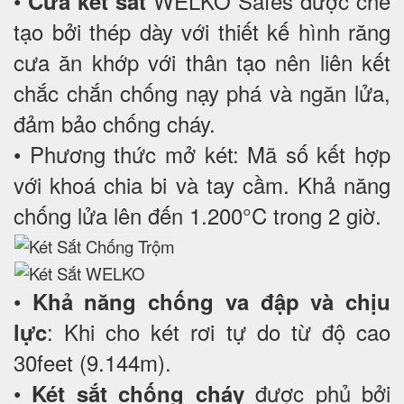
•
WELKO Safes được chế
Cửa két sắt
tạo bởi thép dày với thiết kế hình răng
cưa ăn khớp với thân tạo nên liên kết
chắc chắn chống nạy phá và ngăn lửa,
đảm bảo chống cháy.
• Phương thức mở két: Mã số kết hợp
với khoá chia bi và tay cầm. Khả năng
chống lửa lên đến 1.200°C trong 2 giờ.
•
Khả năng chống va đập và chịu
: Khi cho két rơi tự do từ độ cao
lực
30feet (9.144m).
•
được phủ bởi
Két sắt chống cháy