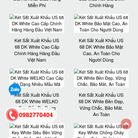
Miễn Phí
Chính Hãng
Két Sắt Xuất Khẩu US
Két Sắt Xuất Khẩu US
68 DK White Cao Cấp
68 DK White Bảo Mật
Chính Hãng Hàng Đầu
Cao, An Toàn Cho
Việt Nam
Người Dùng
Két Sắt Xuất Khẩu US
Két Sắt Xuất Khẩu US
68 DK White WELKO
68 DK White Bền Đẹp,
Cao Cấp Đa Dạng
Vững Chắc, Bảo Mât,
0982770404
Nhiều Mẫu Mã
An Toàn
back