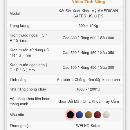
Nhiều Tính Năng
Két Sắt Xuất Khẩu Mỹ AMERICAN
Model
SAFES US88 DK
Trọng lượng
390 ± 10Kg
Kích thước ngoài ( C *
Cao 880 * Rộng 600 * Sâu 600
R * S ) mm
Kích thước sử dụng ( C
Cao 520 * Rộng 450 * Sâu 350
* R * S ) mm
Kích thước ngăn kéo (
Cao 100 * Rộng 450 * Sâu 300
C * R * S ) mm
Tính năng
An toàn + Chống trộm đập khoan phá
Khả năng chống cháy
1000 - 1200°C
Hệ thống khóa liên hoàn
Khoá Đổi Mã - Chìa Khoá - Tay Cầm
thông minh
Đen
Xanh
Nâu
Đỏ
Trắng
Mầu sắc
Thương hiệu
WELKO Safes