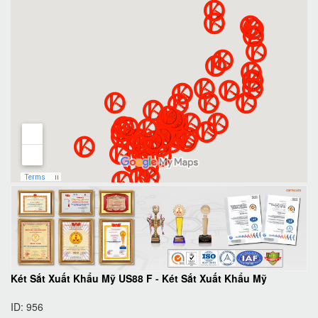
Két Sắt Xuất Khẩu Mỹ US88 F
-
Két Sắt Xuất Khẩu Mỹ
ID: 956