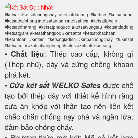
#ketsat #ketsatchongchay #ketsatdanang #ketbac #ketsathanoi
#ketsathaiphong #ketsatantoan #ketsathcm #ketsattphcm
#ketsatnhatrang #ketsatphuquoc #ketsatvungtau #ketsatdadong
#ketsatgiare #ketsathanquoc #ketsattot #ketsatkhachsan
#ketantoan #kettien #ketsatgiadinh #ketbachongchay #tuketsat
#ketsatmini #ketsatvanphong #safes #ketsatsieucuong
•
: Thép cao cấp, không gỉ
Chất liệu
(Thép nhũ), dày và cứng chống khoan
phá két.
•
được chế
Cửa két sắt WELKO Safes
tạo bởi thép dày với thiết kế hình răng
cưa ăn khớp với thân tạo nên liên kết
chắc chắn chống nạy phá và ngăn lửa,
đảm bảo chống cháy.
• Phương thức mở két: Mã số kết hợp