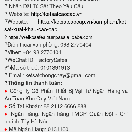
?
Nhận Đặt Tủ Sắt Theo Yêu Cầu.
? Website:
http://ketsatcaocap.vn
?Website:
https://ketsatcaocap.vn/san-pham/ket-
sat-xuat-khau-cao-cap
?
https://welkosafes.trustpass.alibaba.com
?Điện thoại văn phòng: 098 2770404
?Viber: +84 98 2770404
?WeChat ID: FactorySafes
✍️Mã số thuế: 0101391913
? Email:
ketsatchongchay@gmail.com
?Thông tin thanh toán:
♦️
Công Ty Cổ Phần Thiết Bị Vật Tư Ngân Hàng và
An Toàn Kho Qũy Việt Nam
♦️
Số Tài Khoản: 88 2112 6666 888
♦️
Ngân hàng: Ngân hàng TMCP Quân Đội - Chi
nhánh Tây Hà Nội
♦️
Mã Ngân Hàng: 01311001