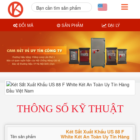
Bạn cần tìm sản phẩm
nào?
ĐỔI MÃ
SẢN PHẨM
ĐẠI LÝ
THÔNG SỐ KỸ THUẬT
Két Sắt Xuất Khẩu US 88 F
White Két An Toàn Uy Tín Hàng
Tên sản phẩm