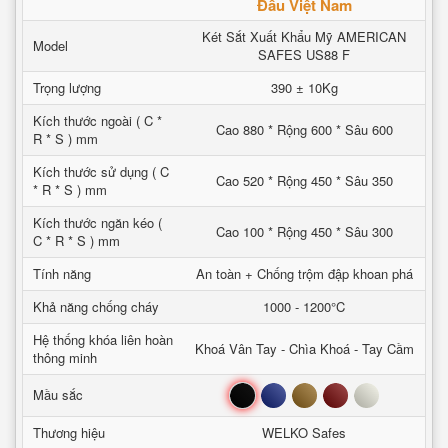
Đầu Việt Nam
Két Sắt Xuất Khẩu Mỹ AMERICAN
Model
SAFES US88 F
Trọng lượng
390 ± 10Kg
Kích thước ngoài ( C *
Cao 880 * Rộng 600 * Sâu 600
R * S ) mm
Kích thước sử dụng ( C
Cao 520 * Rộng 450 * Sâu 350
* R * S ) mm
Kích thước ngăn kéo (
Cao 100 * Rộng 450 * Sâu 300
C * R * S ) mm
Tính năng
An toàn + Chống trộm đập khoan phá
Khả năng chống cháy
1000 - 1200°C
Hệ thống khóa liên hoàn
Khoá Vân Tay - Chìa Khoá - Tay Cầm
thông minh
Đen
Xanh
Nâu
Đỏ
Trắng
Mầu sắc
Thương hiệu
WELKO Safes