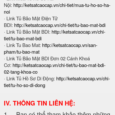
Nội:
http://ketsatcaocap.vn/chi-tiet/mua-tu-ho-so-ha-
noi
· Link Tủ Bảo Mật Điện Tử
BDI:
http://ketsatcaocap.vn/chi-tiet/tu-bao-mat-bdi
· Link Tủ Bảo Mật BDI:
http://ketsatcaocap.vn/chi-
tiet/tu-bao-mat-bdi
· Link Tu Bao Mat:
http://ketsatcaocap.vn/san-
pham/tu-bao-mat
· Link Tủ Bảo Mật BDI Đơn 02 Cánh Khoá
Cơ:
http://ketsatcaocap.vn/chi-tiet/tu-bao-mat-bdi-
02-tang-khoa-co
· Link Tủ Hồ Sơ Di Động:
http://ketsatcaocap.vn/chi-
tiet/tu-ho-so-di-dong
IV. THÔNG TIN LIÊN HỆ:
1. Bạn có thể tham khảo thêm những