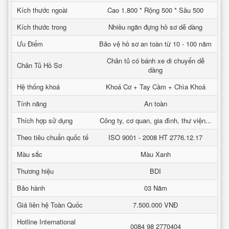
Kích thước ngoài
Cao 1.800 * Rộng 500 * Sâu 500
Kích thước trong
Nhiều ngăn đựng hồ sơ dễ dàng
Ưu Điểm
Bảo vệ hồ sơ an toàn từ 10 - 100 năm
Chân tủ có bánh xe di chuyển dễ
Chân Tủ Hồ Sơ
dàng
Hệ thống khoá
Khoá Cơ + Tay Cầm + Chìa Khoá
Tính năng
An toàn
Thích hợp sử dụng
Công ty, cơ quan, gia đình, thư viện...
Theo tiêu chuẩn quốc tế
ISO 9001 - 2008 HT 2776.12.17
Màu sắc
Màu Xanh
Thương hiệu
BDI
Bảo hành
03 Năm
Giá liên hệ Toàn Quốc
7.500.000 VNĐ
Hotline International
0084 98 2770404