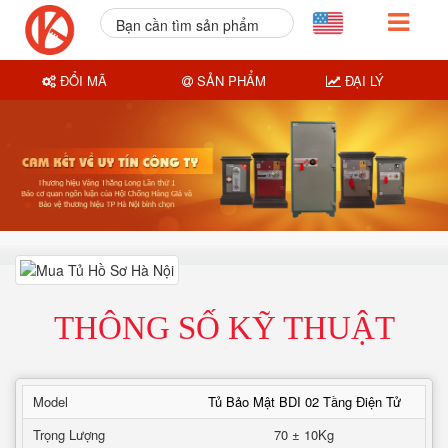
Bạn cần tìm sản phẩm
nào?
ĐỔI MÃ
SẢN PHẨM
ĐẠI LÝ
THÔNG SỐ KỸ THUẬT
Model
Tủ Bảo Mật BDI 02 Tầng Điện Tử
Trọng Lượng
70 ± 10Kg