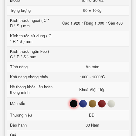
Model
Tủ Hồ Sơ K2
Trọng lượng
90 ± 10Kg
Kích thước ngoài ( C *
Cao 1.920 * Rộng 1.000 * Sâu 480
R * S ) mm
Kích thước sử dụng ( C
* R * S ) mm
Kích thước ngăn kéo (
C * R * S ) mm
Tính năng
An toàn
Khả năng chống cháy
1000 - 1200°C
Hệ thống khóa liên hoàn
Khoá Việt Tiệp
thông minh
Đen
Xanh
Nâu
Đỏ
Trắng
Mầu sắc
Thương hiệu
BDI
Bảo hành
03 Năm
Giá