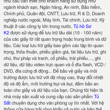
nhu cầu cần thiết cho khách hàng sử dụng như
ngành khách sạn, Ngân hàng, An ninh, Bảo hiểm,
Chính phủ, Quân đội, CNTT, Lưu trữ, R & D, Doanh
nghiệp nước ngoài, Máy tính, Tài chính, Lưu trữ, Kỹ
thuật ở các công ty lớn trong nước.
Tủ hồ Sơ
K2
được sử dụng để lưu trữ lâu dài (10 - 100 năm)
của các giấy tờ rất quan trọng hoặc trung bình và dữ
liệu. Các loại lưu trữ giấy bao gồm các tập tin quan
trọng, thỏa thuận, phiếu giảm giá, tài liệu lưu trữ, ghi
chú, thư pháp và tranh, cổ phiếu, trái phiếu…, ghi
dữ liệu, dữ liệu video trực quan và ổ đĩa flash, VCD /
DVD, đĩa cứng di động... Để bảo vệ giấy và môi
trường được lưu trữ với độ nhạy cao, thay đổi nhiệt
độ và độ ẩm, môi trường bụi và bụi, đảm bảo an
toàn cho giấy và dữ liệu của bạn. Chúng tôi hiện là
nhà máy sản xuất và cung cấp các sản phẩm
Tủ
Sắt
chuyên dụng cho văn phòng uy tín nhất. Với hệ
thống cửa hàng trải rộng khắp cả nước và trên thế