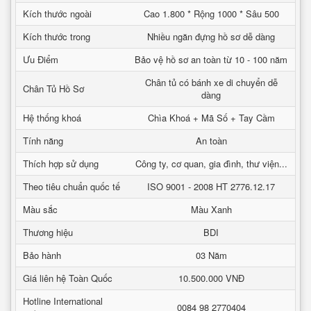
Kích thước ngoài
Cao 1.800 * Rộng 1000 * Sâu 500
Kích thước trong
Nhiều ngăn đựng hồ sơ dễ dàng
Ưu Điểm
Bảo vệ hồ sơ an toàn từ 10 - 100 năm
Chân tủ có bánh xe di chuyển dễ
Chân Tủ Hồ Sơ
dàng
Hệ thống khoá
Chìa Khoá + Mã Số + Tay Cầm
Tính năng
An toàn
Thích hợp sử dụng
Công ty, cơ quan, gia đình, thư viện...
Theo tiêu chuẩn quốc tế
ISO 9001 - 2008 HT 2776.12.17
Màu sắc
Màu Xanh
Thương hiệu
BDI
Bảo hành
03 Năm
Giá liên hệ Toàn Quốc
10.500.000 VNĐ
Hotline International
0084 98 2770404