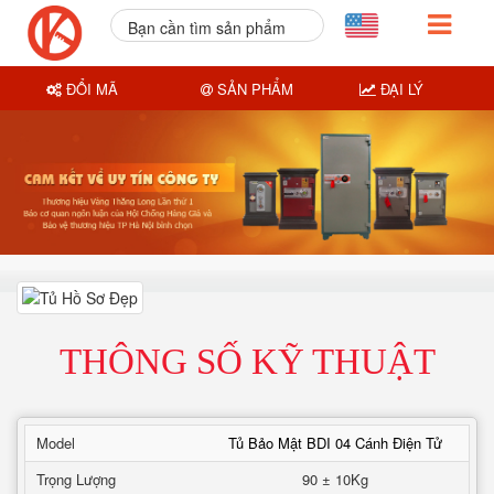
Bạn cần tìm sản phẩm
nào?
ĐỔI MÃ
SẢN PHẨM
ĐẠI LÝ
THÔNG SỐ KỸ THUẬT
Model
Tủ Bảo Mật BDI 04 Cánh Điện Tử
Trọng Lượng
90 ± 10Kg