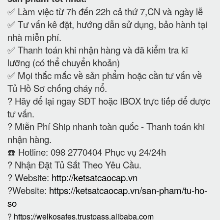
✅ Làm việc từ 7h đến 22h cả thứ 7,CN và ngày lễ
✅ Tư vấn kê đặt, hướng dẫn sử dụng, bảo hành tại
nhà miễn phí.
✅ Thanh toán khi nhận hàng và đã kiểm tra kĩ
lưỡng (có thể chuyển khoản)
✅ Mọi thắc mắc về sản phẩm hoặc cần tư vấn về
Tủ Hồ Sơ chống cháy nổ.
?
Hãy để lại ngay SĐT hoặc IBOX trực tiếp để được
tư vấn.
?
Miễn Phí Ship nhanh toàn quốc - Thanh toán khi
nhận hàng.
☎️ Hotline: 098 2770404 Phục vụ 24/24h
?
Nhận Đặt Tủ Sắt Theo Yêu Cầu.
? Website:
http://ketsatcaocap.vn
?Website:
https://ketsatcaocap.vn/san-pham/tu-ho-
so
?
https://welkosafes.trustpass.alibaba.com