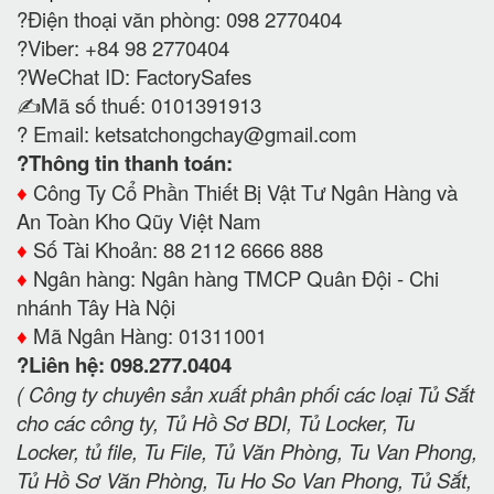
?Điện thoại văn phòng: 098 2770404
?Viber: +84 98 2770404
?WeChat ID: FactorySafes
✍️Mã số thuế: 0101391913
? Email:
ketsatchongchay@gmail.com
?Thông tin thanh toán:
♦️
Công Ty Cổ Phần Thiết Bị Vật Tư Ngân Hàng và
An Toàn Kho Qũy Việt Nam
♦️
Số Tài Khoản: 88 2112 6666 888
♦️
Ngân hàng: Ngân hàng TMCP Quân Đội - Chi
nhánh Tây Hà Nội
♦️
Mã Ngân Hàng: 01311001
?Liên hệ: 098.277.0404
( Công ty chuyên sản xuất phân phối các loại Tủ Sắt
cho các công ty, Tủ Hồ Sơ BDI, Tủ Locker, Tu
Locker, tủ file, Tu File, Tủ Văn Phòng, Tu Van Phong,
Tủ Hồ Sơ Văn Phòng, Tu Ho So Van Phong, Tủ Sắt,