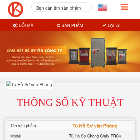
Bạn cần tìm sản phẩm
nào?
ĐỔI MÃ
SẢN PHẨM
ĐẠI LÝ
THÔNG SỐ KỸ THUẬT
Tủ Hồ Sơ văn Phòng
Tên sản phẩm
Model
Tủ Hồ Sơ Chống Cháy FRC4