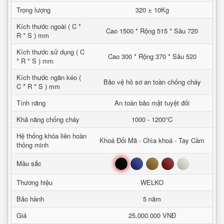
Trọng lượng
320 ± 10Kg
Kích thước ngoài ( C *
Cao 1500 * Rộng 515 * Sâu 720
R * S ) mm
Kích thước sử dụng ( C
Cao 300 * Rộng 370 * Sâu 520
* R * S ) mm
Kích thước ngăn kéo (
Bảo vệ hồ sơ an toàn chống cháy
C * R * S ) mm
Tính năng
An toàn bảo mật tuyệt đối
Khả năng chống cháy
1000 - 1200°C
Hệ thống khóa liên hoàn
Khoá Đổi Mã - Chìa khoá - Tay Cầm
thông minh
Đen
Xanh
Nâu
Đỏ
Trắng
Mầu sắc
Thương hiệu
WELKO
Bảo hành
5 năm
Giá
25.000.000 VNĐ