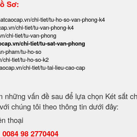
Hồ Sơ:
tsatcaocap.vn/chi-tiet/tu-ho-so-van-phong-k4
cap.vn/chi-tiet/tu-van-phong-k4
vn/chi-tiet/tu-van-phong
ocap.vn/chi-tiet/tu-sat-van-phong
san-pham/tu-ho-so
/chi-tiet/tu-ho-so-k2
caocap.vn/chi-tiet/tu-tai-lieu-cao-cap
những vấn đề sau để lựa chọn Két sắt chố
i chúng tôi theo thông tin dưới đây:
ện thoại
:
0084 98 2770404