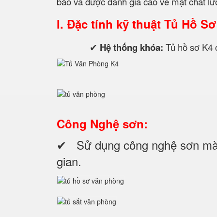
bảo và dược đánh giá cao về mặt chất l
I. Đặc tính kỹ thuật
Tủ Hồ Sơ
✔
Hệ thống khóa:
Tủ hồ sơ K4 co
Công Nghệ sơn:
✔ Sử dụng công nghệ sơn màu 
gian.