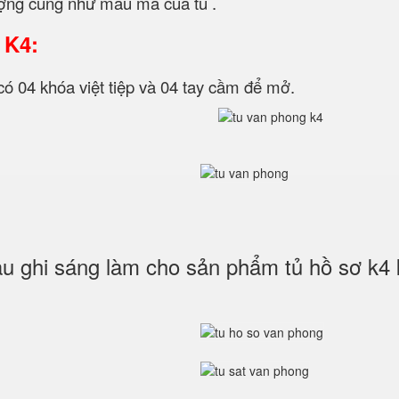
ượng cũng như mẫu mã của tủ .
 K4:
́ 04 khóa việt tiệp và 04 tay cầm để mở.
ghi sáng làm cho sản phẩm tủ hồ sơ k4 k