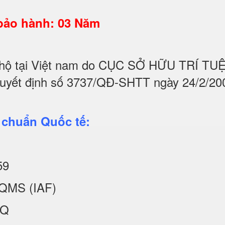
 bảo hành: 03 Năm
hộ tại Việt nam do CỤC SỞ HỮU TRÍ T
quyết định số 3737/QĐ-SHTT ngày 24/2/20
 chuẩn Quốc tế:
59
QMS (IAF)
KQ