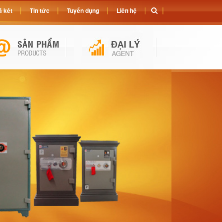
 két
Tin tức
Tuyển dụng
Liên hệ