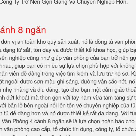
 Công Ty Trở Nên Gọn Gàng Và Chuyên Nghiệp Hơn.
cánh 8 ngăn
đơn vị an toàn kho quỹ sản xuất, nó là dòng tủ văn phò
ệu đa dạng từ sắt, tôn dày và được thiết kế khoa học, giú
huyên nghiệp cũng như giúp văn phòng của bạn trở nên 
nhau, giúp bạn có nhiều sự lựa chọn phù hợp với không 
hân viên dễ dàng trong việc tìm kiếm và lưu trữ hồ sơ. 
t ngoài được sơn màu ghi sáng, đường vân sắc nét, nó 
 nhẹ nhàng và dịu dàng, tạo cho bạn một cảm giác thoải
nh dứt khoát mà thon gọn với tay nắm vừa tầm tăng sự ti
ới bản lề bên ngoài nổi lên tôn vẻ chuyên nghiệp của tủ
n tủ dễ dàng hơn và nó được thiết kế rất đa dạng. Với t
Tủ Văn Phòng 4 cánh 8 ngăn sẽ là lựa chọn hoàn hảo ch
 văn phòng cao cấp, tổ chức tín dụng, công ty, tổ chức