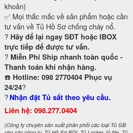
khoản)
✅ Mọi thắc mắc về sản phẩm hoặc cần
tư vấn về Tủ Hồ Sơ chống cháy nổ
.
?
Hãy để lại ngay SĐT hoặc IBOX
trực tiếp để được tư vấn.
?
Miễn Phí Ship nhanh toàn quốc -
Thanh toán khi nhận hàng.
☎️
Hotline: 098 2770404 Phục vụ
?
24/24
?
Nhận đặt Tủ sắt theo yêu cầu.
Liên hệ: 098.277.0404
(Công ty chuyên sản xuất phân phối các loại Tủ Sắt
cho các công ty, Tủ Hồ Sơ BDI, Tủ Locker, tủ file, Tủ