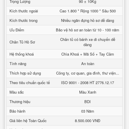
Trọng Lượng
90 ± 10Kg
Kích thước ngoài
Cao 1.800 * Rộng 1000 * Sâu 500
Kích thước trong
Nhiều ngăn đựng hồ sơ dễ dàng
Ưu Điểm
Bảo vệ hồ sơ an toàn từ 10 - 100 năm
Chân tủ có bánh xe di chuyển dễ
Chân Tủ Hồ Sơ
dàng
Hệ thống khoá
Chìa Khoá + Mã Số + Tay Cầm
Tính năng
An toàn
Thích hợp sử dụng
Công ty, cơ quan, gia đình, thư viện...
Theo tiêu chuẩn quốc tế
ISO 9001 - 2008 HT 2776.12.17
Màu sắc
Màu Xanh
Thương hiệu
BDI
Bảo hành
03 Năm
Giá liên hệ Toàn Quốc
8.500.000 VNĐ