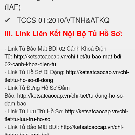
(IAF)
✔ TCCS 01:2010/VTNH&ATKQ
III. Link Liên Kết Nội Bộ Tủ Hồ Sơ:
· Link Tủ Bảo Mật BDI 02 Cánh Khoá Điện
Tử:
http://ketsatcaocap.vn/chi-tiet/tu-bao-mat-bdi-
02-canh-khoa-dien-tu
· Link Tủ Hồ Sơ Di Động:
http://ketsatcaocap.vn/chi-
tiet/tu-ho-so-di-dong
· Link Tủ Đựng Hồ Sơ Đảm
Bảo:
http://ketsatcaocap.vn/chi-tiet/tu-dung-ho-so-
dam-bao
· Link Tủ Lưu Trữ Hồ Sơ:
http://ketsatcaocap.vn/chi-
tiet/tu-luu-tru-ho-so
· Link Tủ Bảo Mật BDI:
http://ketsatcaocap.vn/chi-
tiet/tu-bao-mat-bdi