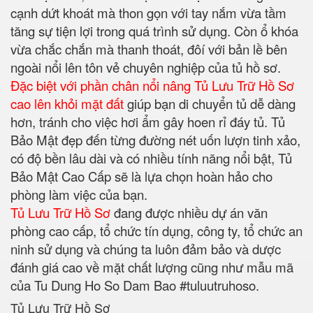
cạnh dứt khoát mà thon gọn với tay nắm vừa tầm
tăng sự tiện lợi trong quá trình sử dụng. Còn ổ khóa
vừa chắc chắn mà thanh thoát, đôí với bản lề bên
ngoài nổi lên tôn vẻ chuyên nghiệp của tủ hồ sơ.
Đặc biệt với phần chân nổi nâng Tủ Lưu Trữ Hồ Sơ
cao lên khỏi mặt đất
giúp bạn di chuyển tủ dễ dàng
hơn, tránh cho việc hơi ẩm gây hoen rỉ đáy tủ. Tủ
Bảo Mật đẹp đến từng đường nét uốn lượn tinh xảo,
có độ bền lâu dài và có nhiều tính năng nổi bật, Tủ
Bảo Mật Cao Cấp sẽ là lựa chọn hoàn hảo cho
phòng làm việc của bạn.
Tủ Lưu Trữ Hồ Sơ
đang được nhiều dự án văn
phòng cao cấp, tổ chức tín dụng, công ty, tổ chức an
ninh sử dụng và chúng ta luôn đảm bảo và dược
đánh giá cao về mặt chất lượng cũng như mẫu mã
của Tu Dung Ho So Dam Bao #tuluutruhoso.
Tủ Lưu Trữ Hồ Sơ