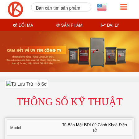
Bạn cần tìm sản phẩm
nào?
ĐỔI MÃ
SẢN PHẨM
ĐẠI LÝ
THÔNG SỐ KỸ THUẬT
Tủ Bảo Mật BDI 02 Cánh Khoá Điện
Model
Tử