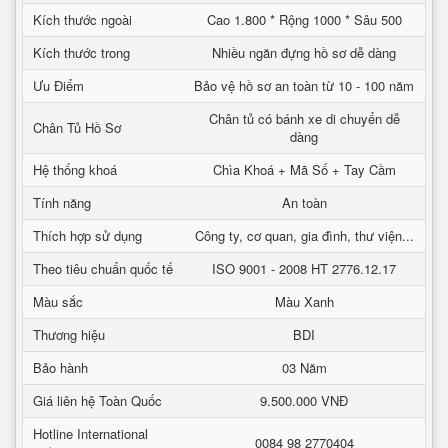
Kích thước ngoài
Cao 1.800 * Rộng 1000 * Sâu 500
Kích thước trong
Nhiều ngăn đựng hồ sơ dễ dàng
Ưu Điểm
Bảo vệ hồ sơ an toàn từ 10 - 100 năm
Chân tủ có bánh xe di chuyển dễ
Chân Tủ Hồ Sơ
dàng
Hệ thống khoá
Chìa Khoá + Mã Số + Tay Cầm
Tính năng
An toàn
Thích hợp sử dụng
Công ty, cơ quan, gia đình, thư viện...
Theo tiêu chuẩn quốc tế
ISO 9001 - 2008 HT 2776.12.17
Màu sắc
Màu Xanh
Thương hiệu
BDI
Bảo hành
03 Năm
Giá liên hệ Toàn Quốc
9.500.000 VNĐ
Hotline International
0084 98 2770404