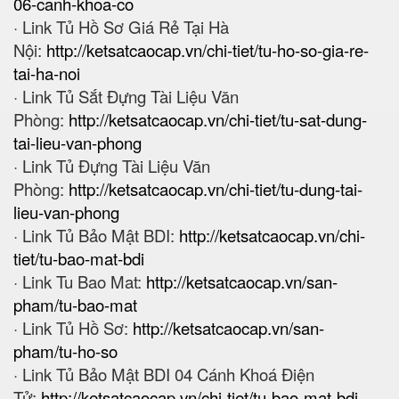
06-canh-khoa-co
· Link Tủ Hồ Sơ Giá Rẻ Tại Hà
Nội:
http://ketsatcaocap.vn/chi-tiet/tu-ho-so-gia-re-
tai-ha-noi
· Link Tủ Sắt Đựng Tài Liệu Văn
Phòng:
http://ketsatcaocap.vn/chi-tiet/tu-sat-dung-
tai-lieu-van-phong
· Link Tủ Đựng Tài Liệu Văn
Phòng:
http://ketsatcaocap.vn/chi-tiet/tu-dung-tai-
lieu-van-phong
· Link Tủ Bảo Mật BDI:
http://ketsatcaocap.vn/chi-
tiet/tu-bao-mat-bdi
· Link Tu Bao Mat:
http://ketsatcaocap.vn/san-
pham/tu-bao-mat
· Link Tủ Hồ Sơ:
http://ketsatcaocap.vn/san-
pham/tu-ho-so
· Link Tủ Bảo Mật BDI 04 Cánh Khoá Điện
Tử:
http://ketsatcaocap.vn/chi-tiet/tu-bao-mat-bdi-