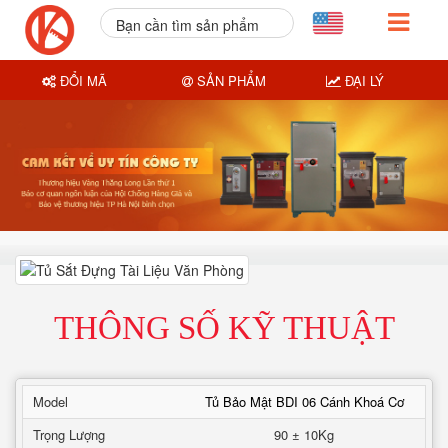
Bạn cần tìm sản phẩm
nào?
ĐỔI MÃ
SẢN PHẨM
ĐẠI LÝ
THÔNG SỐ KỸ THUẬT
Model
Tủ Bảo Mật BDI 06 Cánh Khoá Cơ
Trọng Lượng
90 ± 10Kg