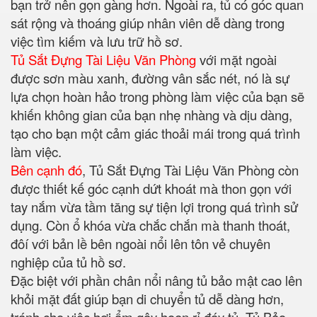
bạn trở nên gọn gàng hơn. Ngoài ra, tủ có góc quan
sát rộng và thoáng giúp nhân viên dễ dàng trong
việc tìm kiếm và lưu trữ hồ sơ.
Tủ Sắt Đựng Tài Liệu Văn Phòng
với mặt ngoài
được sơn màu xanh, đường vân sắc nét, nó là sự
lựa chọn hoàn hảo trong phòng làm việc của bạn sẽ
khiến không gian của bạn nhẹ nhàng và dịu dàng,
tạo cho bạn một cảm giác thoải mái trong quá trình
làm việc.
Bên cạnh đó
, Tủ Sắt Đựng Tài Liệu Văn Phòng còn
được thiết kế góc cạnh dứt khoát mà thon gọn với
tay nắm vừa tầm tăng sự tiện lợi trong quá trình sử
dụng. Còn ổ khóa vừa chắc chắn mà thanh thoát,
đôí với bản lề bên ngoài nổi lên tôn vẻ chuyên
nghiệp của tủ hồ sơ.
Đặc biệt với phần chân nổi nâng tủ bảo mật cao lên
khỏi mặt đất giúp bạn di chuyển tủ dễ dàng hơn,