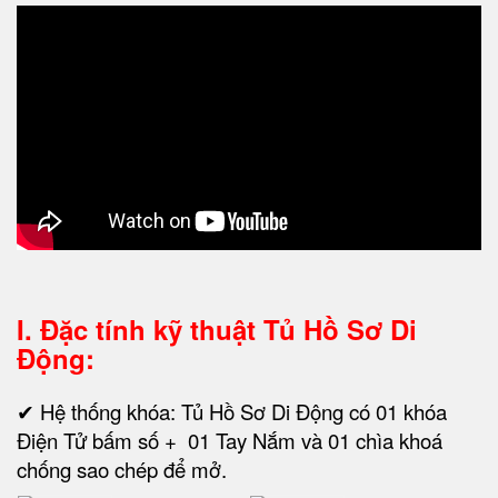
I. Đặc tính kỹ thuật
Tủ Hồ Sơ Di
Động:
✔ Hệ thống khóa: Tủ Hồ Sơ Di Động có 01 khóa
Điện Tử bấm số + 01 Tay Nắm và 01 chìa khoá
chống sao chép để mở.