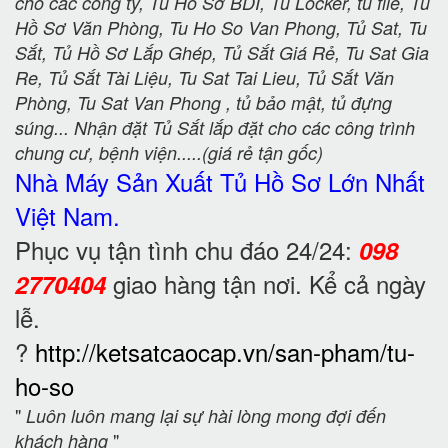
cho các công ty, Tủ Hồ Sơ BDI, Tủ Locker, tủ file, Tủ
Hồ Sơ Văn Phòng, Tu Ho So Van Phong, Tủ Sat, Tu
Sắt, Tủ Hồ Sơ Lắp Ghép, Tủ Sắt Giá Rẻ, Tu Sat Gia
Re, Tủ Sắt Tài Liệu, Tu Sat Tai Lieu, Tủ Sắt Văn
Phòng, Tu Sat Van Phong , tủ bảo mật, tủ đựng
súng... Nhận đặt Tủ Sắt lắp đặt cho các công trình
chung cư, bệnh viện.....(giá rẻ tận gốc)
Nhà Máy Sản Xuất Tủ Hồ Sơ
Lớn Nhất
Việt Nam.
Phục vụ tận tình chu đáo 24/24:
098
giao hàng tận nơi. Kể cả ngày
2770404
lễ.
?
http://ketsatcaocap.vn/san-pham/tu-
ho-so
"
Luôn luôn mang lại sự hài lòng mong đợi đến
"
khách hàng