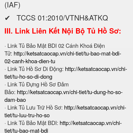
(IAF)
✔ TCCS 01:2010/VTNH&ATKQ
III. Link Liên Kết Nội Bộ Tủ Hồ Sơ:
· Link Tủ Bảo Mật BDI 02 Cánh Khoá Điện
Tử:
http://ketsatcaocap.vn/chi-tiet/tu-bao-mat-bdi-
02-canh-khoa-dien-tu
· Link Tủ Hồ Sơ Di Động:
http://ketsatcaocap.vn/chi-
tiet/tu-ho-so-di-dong
· Link Tủ Đựng Hồ Sơ Đảm
Bảo:
http://ketsatcaocap.vn/chi-tiet/tu-dung-ho-so-
dam-bao
· Link Tủ Lưu Trữ Hồ Sơ:
http://ketsatcaocap.vn/chi-
tiet/tu-luu-tru-ho-so
· Link Tủ Bảo Mật BDI:
http://ketsatcaocap.vn/chi-
tiet/tu-bao-mat-bdi