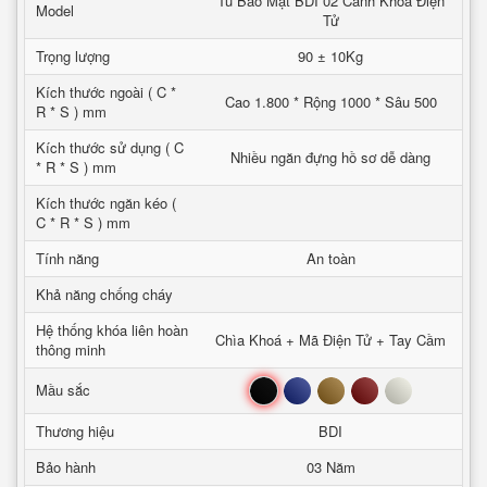
Tủ Bảo Mật BDI 02 Cánh Khoá Điện
Model
Tử
Trọng lượng
90 ± 10Kg
Kích thước ngoài ( C *
Cao 1.800 * Rộng 1000 * Sâu 500
R * S ) mm
Kích thước sử dụng ( C
Nhiều ngăn đựng hồ sơ dễ dàng
* R * S ) mm
Kích thước ngăn kéo (
C * R * S ) mm
Tính năng
An toàn
Khả năng chống cháy
Hệ thống khóa liên hoàn
Chìa Khoá + Mã Điện Tử + Tay Cầm
thông minh
Đen
Xanh
Nâu
Đỏ
Trắng
Mầu sắc
Thương hiệu
BDI
Bảo hành
03 Năm