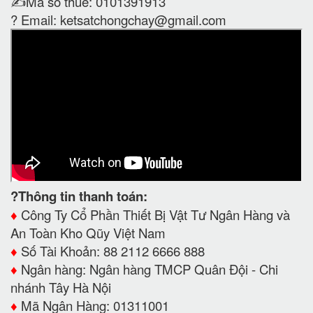
✍️Mã số thuế: 0101391913
? Email:
ketsatchongchay@gmail.com
?Thông tin thanh toán:
♦️
Công Ty Cổ Phần Thiết Bị Vật Tư Ngân Hàng và
An Toàn Kho Qũy Việt Nam
♦️
Số Tài Khoản: 88 2112 6666 888
♦️
Ngân hàng: Ngân hàng TMCP Quân Đội - Chi
nhánh Tây Hà Nội
♦️
Mã Ngân Hàng: 01311001