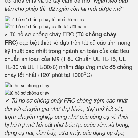
03 khóa chìa và 03 tay cầm để mở
“Ngăn kéo đầu
tiên cho phép thì 02 ngăn còn lại mới được mở”
Tủ hồ sơ chống cháy FRC (
Tủ chống cháy
✔
FRC
) đặc biệt thiết kế dựa trên tất cả các tính năng
kỹ thuật cao nhất trong ngành an toàn của các tiêu
chuẩn an toàn của Mỹ (Tiêu Chuẩn UL TL-15, UL
TL-30 và UL TL-30x6) nhằm đáp ứng mức độ chống
o
cháy tốt nhất (120' phút tại 1000
C)
✔ Tủ hồ sơ chống cháy FRC chống trộm cao nhất
đối với chuyên gia như thợ khóa, thợ mở két sắt,
trộm chuyên nghiệp cũng như các công cụ và thiết
bị hỗ trợ mở két sắt như búa tạ, cuốc xẻn, xà beng,
dụng cụ nại, đòn bẩy, cưa máy, các dụng cụ đục,