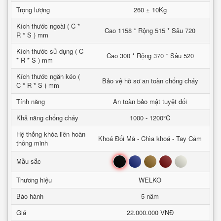
Trọng lượng
260 ± 10Kg
Kích thước ngoài ( C *
Cao 1158 * Rộng 515 * Sâu 720
R * S ) mm
Kích thước sử dụng ( C
Cao 300 * Rộng 370 * Sâu 520
* R * S ) mm
Kích thước ngăn kéo (
Bảo vệ hồ sơ an toàn chống cháy
C * R * S ) mm
Tính năng
An toàn bảo mật tuyệt đối
Khả năng chống cháy
1000 - 1200°C
Hệ thống khóa liên hoàn
Khoá Đổi Mã - Chìa khoá - Tay Cầm
thông minh
Đen
Xanh
Nâu
Đỏ
Trắng
Mầu sắc
Thương hiệu
WELKO
Bảo hành
5 năm
Giá
22.000.000 VNĐ