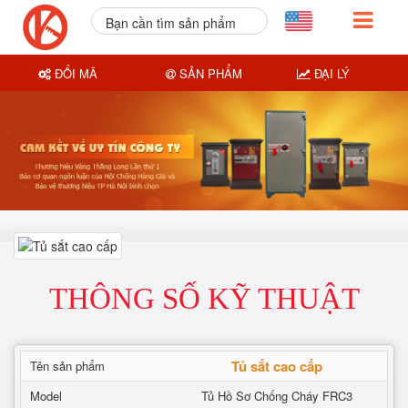
Bạn cần tìm sản phẩm
nào?
ĐỔI MÃ
SẢN PHẨM
ĐẠI LÝ
THÔNG SỐ KỸ THUẬT
Tủ sắt cao cấp
Tên sản phẩm
Model
Tủ Hồ Sơ Chống Cháy FRC3