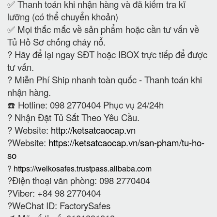
✅ Thanh toán khi nhận hàng và đã kiểm tra kĩ
lưỡng (có thể chuyển khoản)
✅ Mọi thắc mắc về sản phẩm hoặc cần tư vấn về
Tủ Hồ Sơ chống cháy nổ.
?
Hãy để lại ngay SĐT hoặc IBOX trực tiếp để được
tư vấn.
?
Miễn Phí Ship nhanh toàn quốc - Thanh toán khi
nhận hàng.
☎️ Hotline: 098 2770404 Phục vụ 24/24h
?
Nhận Đặt Tủ Sắt Theo Yêu Cầu.
? Website:
http://ketsatcaocap.vn
?Website:
https://ketsatcaocap.vn/san-pham/tu-ho-
so
?
https://welkosafes.trustpass.alibaba.com
?Điện thoại văn phòng: 098 2770404
?Viber: +84 98 2770404
?WeChat ID: FactorySafes