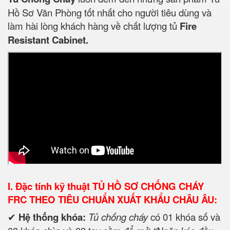
Hồ Sơ Văn Phòng tốt nhất cho người tiêu dùng và
làm hài lòng khách hàng về chất lượng tủ
Fire
Resistant Cabinet.
I. Đặc tính kỹ thuật
TỦ HỒ SƠ CHỐNG CHÁY
FRC THEO TIÊU CHUẨN XUẤT KHẨU CHÂU ÂU:
✔
Hệ thống khóa:
Tủ chống cháy
có 01 khóa số và