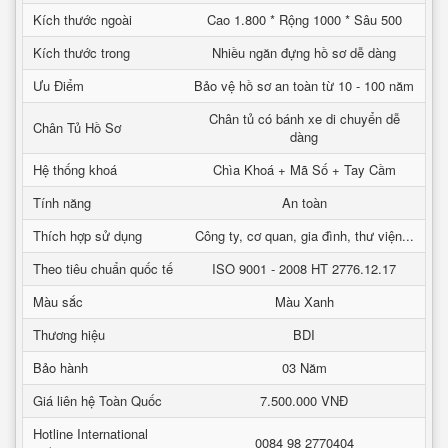
Kích thước ngoài
Cao 1.800 * Rộng 1000 * Sâu 500
Kích thước trong
Nhiều ngăn đựng hồ sơ dễ dàng
Ưu Điểm
Bảo vệ hồ sơ an toàn từ 10 - 100 năm
Chân tủ có bánh xe di chuyển dễ
Chân Tủ Hồ Sơ
dàng
Hệ thống khoá
Chìa Khoá + Mã Số + Tay Cầm
Tính năng
An toàn
Thích hợp sử dụng
Công ty, cơ quan, gia đình, thư viện...
Theo tiêu chuẩn quốc tế
ISO 9001 - 2008 HT 2776.12.17
Màu sắc
Màu Xanh
Thương hiệu
BDI
Bảo hành
03 Năm
Giá liên hệ Toàn Quốc
7.500.000 VNĐ
Hotline International
0084 98 2770404