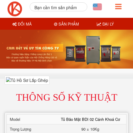
Bạn cần tìm sản phẩm
nào?
ĐỔI MÃ
SẢN PHẨM
ĐẠI LÝ
THÔNG SỐ KỸ THUẬT
Model
Tủ Bảo Mật BDI 02 Cánh Khoá Cơ
Trọng Lượng
90 ± 10Kg