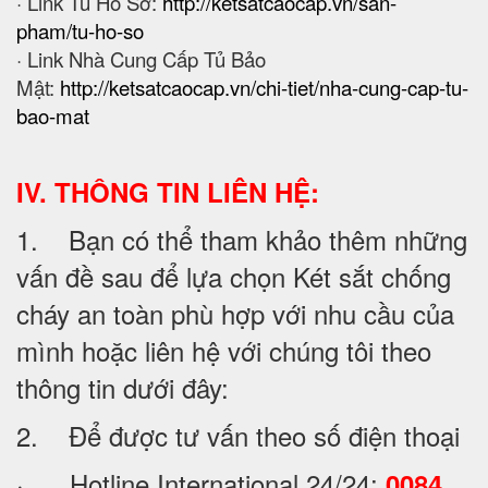
· Link Tủ Hồ Sơ:
http://ketsatcaocap.vn/san-
pham/tu-ho-so
· Link Nhà Cung Cấp Tủ Bảo
Mật:
http://ketsatcaocap.vn/chi-tiet/nha-cung-cap-tu-
bao-mat
IV. THÔNG TIN LIÊN HỆ:
1. Bạn có thể tham khảo thêm những
vấn đề sau để lựa chọn Két sắt chống
cháy an toàn phù hợp với nhu cầu của
mình hoặc liên hệ với chúng tôi theo
thông tin dưới đây:
2. Để được tư vấn theo số điện thoại
· Hotline International 24/24:
0084