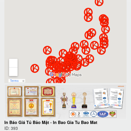
In Báo Giá Tủ Bảo Mật
-
In Bao Gia Tu Bao Mat
ID: 393