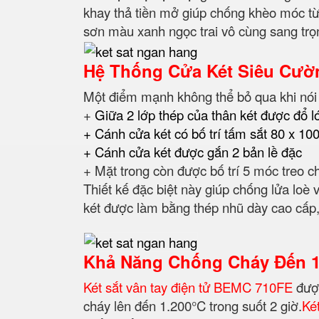
khay thả tiền mở giúp chống khèo móc từ
sơn màu xanh ngọc trai vô cùng sang trọ
Hệ Thống Cửa Két Siêu Cườ
Một điểm mạnh không thể bỏ qua khi nó
+
Giữa 2 lớp thép của thân két được đổ 
+ Cánh cửa két có bố trí tấm sắt 80 x 10
+ Cánh cửa két được gắn 2 bản lề đặc
+ Mặt trong còn được bố trí 5 móc treo c
Thiết kế đặc biệt này giúp chống lửa loè
két được làm bằng thép nhũ dày cao cấp, 
Khả Năng Chống Cháy Đến
Két sắt vân tay điện tử BEMC 710FE
đượ
cháy lên đến 1.200°C trong suốt 2 giờ.
Ké