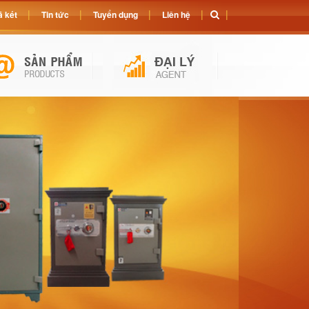
 két
Tin tức
Tuyển dụng
Liên hệ