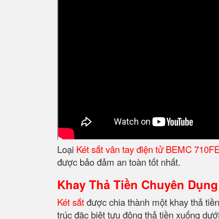
Loại
Két sắt vân tay điện tử BEMC 710F
được bảo đảm an toàn tốt nhất.
Khay Thả Tiền Chuyên Dụng
Két sắt
được chia thành một khay thả tiền 
trúc đặc biệt tựu động thả tiền xuống dướ