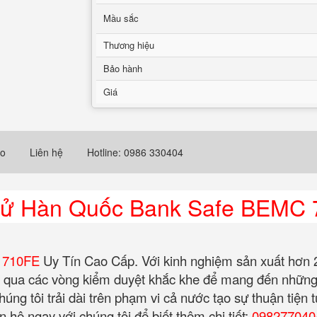
Mầu sắc
Thương hiệu
Bảo hành
Giá
eo
Liên hệ
Hotline: 0986 330404
 Tử Hàn Quốc Bank Safe BEMC 
C 710FE
Uy Tín Cao Cấp. Với kinh nghiệm sản xuất hơn 2
ải qua các vòng kiểm duyệt khắc khe để mang đến những
úng tôi trải dài trên phạm vi cả nước tạo sự thuận tiện t
hệ ngay với chúng tôi để biết thêm chi tiết:
098277040