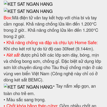
Box:
Mã điện tử vân tay kết hợp với chìa bi và tay
cầm ngoại. Khả năng chống lửa lên đến 1.200°C
trong 2 giờ.. Khả năng chống lửa lên đến 1.200°C
trong 2 giờ.
• Khả năng chống va đập và chịu lực Home Safe:
Khi cho két rơi tự do từ độ cao 30feet (9.144m).
•
Két sắt
được phủ bởi các lớp sơn dày, bóng, mịn
và chống bong sơn, chống gỉ. Đặc biệt sử dụng lớp
sơn lót chuyên dùng cho Tàu thuỷ chống mặn ở các
vùng ven biển Việt Nam (Công nghệ này chỉ có ở
dòng két sắt BEMC).
• Tay nắm xếp gọn, an
toàn cho trẻ em.
• Màu sắc sang trọng.
• Chốt khóa bằng thép cứng:
Gồm nhiều chốt an