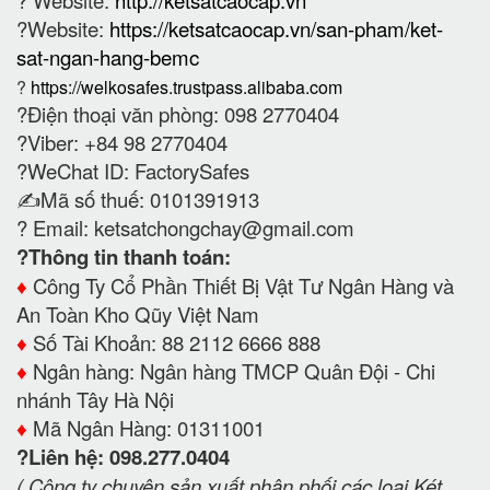
?Website:
https://ketsatcaocap.vn/san-pham/ket-
sat-ngan-hang-bemc
?
https://welkosafes.trustpass.alibaba.com
?Điện thoại văn phòng: 098 2770404
?Viber: +84 98 2770404
?WeChat ID: FactorySafes
✍️Mã số thuế: 0101391913
? Email:
ketsatchongchay@gmail.com
?Thông tin thanh toán:
♦️
Công Ty Cổ Phần Thiết Bị Vật Tư Ngân Hàng và
An Toàn Kho Qũy Việt Nam
♦️
Số Tài Khoản: 88 2112 6666 888
♦️
Ngân hàng: Ngân hàng TMCP Quân Đội - Chi
nhánh Tây Hà Nội
♦️
Mã Ngân Hàng: 01311001
?Liên hệ: 098.277.0404
( Công ty chuyên sản xuất phân phối các loại Két