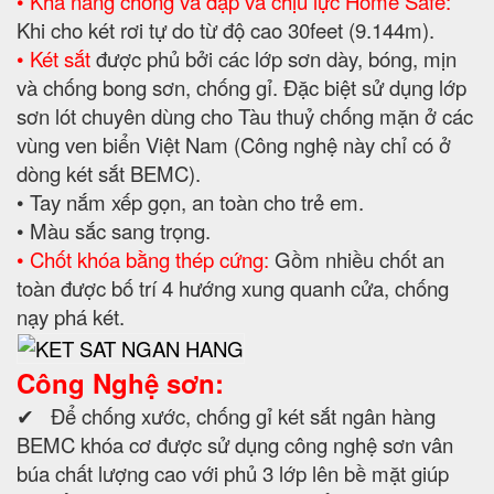
• Khả năng chống va đập và chịu lực Home Safe:
Khi cho két rơi tự do từ độ cao 30feet (9.144m).
• Két sắt
được phủ bởi các lớp sơn dày, bóng, mịn
và chống bong sơn, chống gỉ. Đặc biệt sử dụng lớp
sơn lót chuyên dùng cho Tàu thuỷ chống mặn ở các
vùng ven biển Việt Nam (Công nghệ này chỉ có ở
dòng két sắt BEMC).
• Tay nắm xếp gọn, an toàn cho trẻ em.
• Màu sắc sang trọng.
• Chốt khóa bằng thép cứng:
Gồm nhiều chốt an
toàn được bố trí 4 hướng xung quanh cửa, chống
nạy phá két.
Công Nghệ sơn:
✔ Để chống xước, chống gỉ két sắt ngân hàng
BEMC khóa cơ được sử dụng công nghệ sơn vân
búa chất lượng cao với phủ 3 lớp lên bề mặt giúp