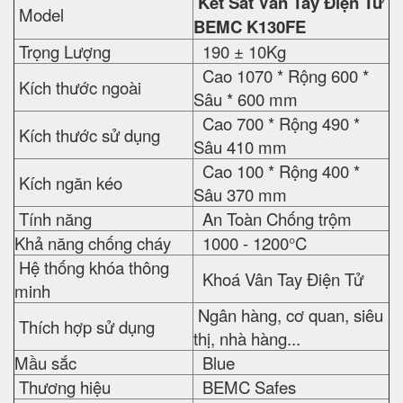
Két Sắt Vân Tay Điện Tử
Model
BEMC K130FE
Trọng Lượng
190 ± 10Kg
Cao 1070 * Rộng 600 *
Kích thước ngoài
Sâu * 600 mm
Cao 700 * Rộng 490 *
Kích thước sử dụng
Sâu 410 mm
Cao 100 * Rộng 400 *
Kích ngăn kéo
Sâu 370 mm
Tính năng
An Toàn Chống trộm
Khả năng chống cháy
1000 - 1200°C
Hệ thống khóa thông
Khoá Vân Tay Điện Tử
minh
Ngân hàng, cơ quan, siêu
Thích hợp sử dụng
thị, nhà hàng...
Mầu sắc
Blue
Thương hiệu
BEMC Safes