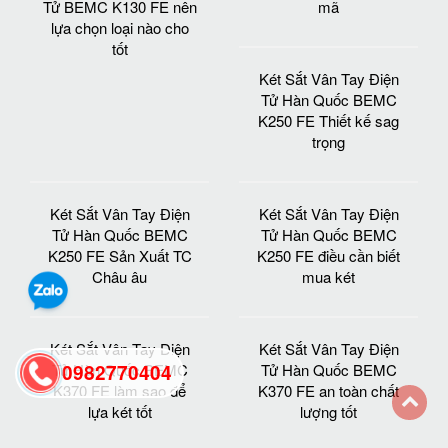
Tử BEMC K130 FE nên
mã
lựa chọn loại nào cho
tốt
Két Sắt Vân Tay Điện
Tử Hàn Quốc BEMC
K250 FE Thiết kế sag
trọng
Két Sắt Vân Tay Điện
Két Sắt Vân Tay Điện
Tử Hàn Quốc BEMC
Tử Hàn Quốc BEMC
K250 FE Sản Xuất TC
K250 FE điều cần biết
Châu âu
mua két
Két Sắt Vân Tay Điện
Két Sắt Vân Tay Điện
Tử Hàn Quốc BEMC
Tử Hàn Quốc BEMC
0982770404
K370 FE làm sao để
K370 FE an toàn chất
lựa két tốt
lượng tốt
back