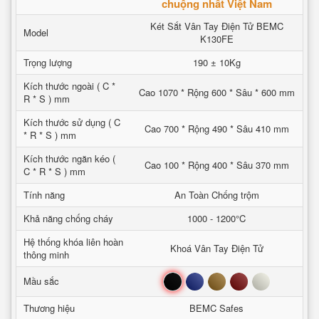
chuộng nhất Việt Nam
Két Sắt Vân Tay Điện Tử BEMC
Model
K130FE
Trọng lượng
190 ± 10Kg
Kích thước ngoài ( C *
Cao 1070 * Rộng 600 * Sâu * 600 mm
R * S ) mm
Kích thước sử dụng ( C
Cao 700 * Rộng 490 * Sâu 410 mm
* R * S ) mm
Kích thước ngăn kéo (
Cao 100 * Rộng 400 * Sâu 370 mm
C * R * S ) mm
Tính năng
An Toàn Chống trộm
Khả năng chống cháy
1000 - 1200°C
Hệ thống khóa liên hoàn
Khoá Vân Tay Điện Tử
thông minh
Đen
Xanh
Nâu
Đỏ
Trắng
Mầu sắc
Thương hiệu
BEMC Safes