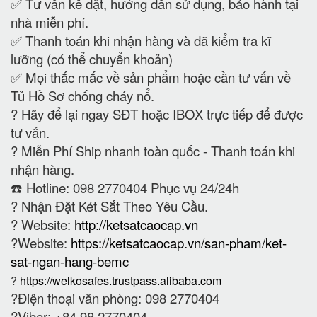
✅ Tư vấn kê đặt, hướng dẫn sử dụng, bảo hành tại
nhà miễn phí.
✅ Thanh toán khi nhận hàng và đã kiểm tra kĩ
lưỡng (có thể chuyển khoản)
✅ Mọi thắc mắc về sản phẩm hoặc cần tư vấn về
Tủ Hồ Sơ chống cháy nổ.
?
Hãy để lại ngay SĐT hoặc IBOX trực tiếp để được
tư vấn.
?
Miễn Phí Ship nhanh toàn quốc - Thanh toán khi
nhận hàng.
☎️ Hotline: 098 2770404 Phục vụ 24/24h
?
Nhận Đặt Két Sắt Theo Yêu Cầu.
? Website:
http://ketsatcaocap.vn
?Website:
https://ketsatcaocap.vn/san-pham/ket-
sat-ngan-hang-bemc
?
https://welkosafes.trustpass.alibaba.com
?Điện thoại văn phòng: 098 2770404
?Viber: +84 98 2770404