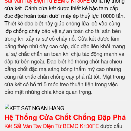
Sắt Vân Tay Điện Tử BEMC K130FE
đó là hệ thống
cửa két. Cánh cửa két được thiết kế bậc tam cấp
đúc đặc hoàn toàn dưới máy ép thuỷ lực 10000 tấn.
Thiết kế đặc biệt này giúp chống lửa loè vào cùng
lớp chống cháy
bảo vệ sự an toàn cho tài sản bên
trong khi xảy ra sự cố cháy nổ. Cửa két được làm
bằng thép nhũ dày cao cấp, đúc đặc liên khối mang
lại sự chắc chắn an toàn khi chịu tác động mạnh va
đập từ bên ngoài. Đặc biệt hệ thống chốt hai chiều
bằng chốt đặc mạ sáng bóng thẩm mỹ cao nhưng
cũng rất chắc chắn chống cạy phá rất tốt. Mặt trong
cửa két có bố trí 5 móc treo thuận tiện trong việc
bảo mật những chìa khoá quan trọng.
Hệ Thống Cửa Chốt Chống Đập Phá
Két Sắt Vân Tay Điện Tử BEMC K130FE
được cấu