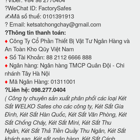
?WeChat ID: FactorySafes
✍️Mã số thuế: 0101391913
? Email:
ketsatchongchay@gmail.com
?Thông tin thanh toán:
♦️
Công Ty Cổ Phần Thiết Bị Vật Tư Ngân Hàng và
An Toàn Kho Qũy Việt Nam
♦️
Số Tài Khoản: 88 2112 6666 888
♦️
Ngân hàng: Ngân hàng TMCP Quân Đội - Chi
nhánh Tây Hà Nội
♦️
Mã Ngân Hàng: 01311001
?Liên hệ: 098.277.0404
( Công ty chuyên sản xuất phân phối các loại Két
Sắt WELKO Safes cho các công ty, Két Sắt Gia
Đình, Két Sắt Hàn Quốc, Két Sắt Văn Phòng, Két
Sắt Chống Cháy, Két Sắt Mini, Két Sắt Thu
Ngân, Két Sắt Thả Tiền Quầy Thu Ngân, Két Sắt
khách sạn, Két sắt ngân hàng, Két Sắt Cánh