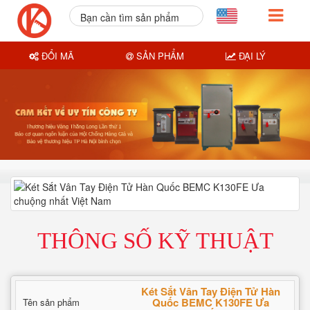
Bạn cần tìm sản phẩm
nào?
ĐỔI MÃ
SẢN PHẨM
ĐẠI LÝ
THÔNG SỐ KỸ THUẬT
Két Sắt Vân Tay Điện Tử Hàn
Quốc BEMC K130FE Ưa
Tên sản phẩm