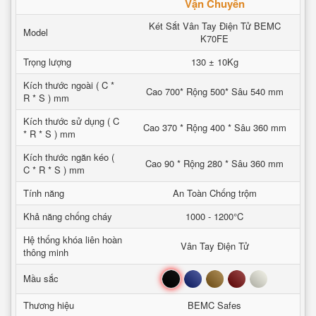
Vận Chuyển
Két Sắt Vân Tay Điện Tử BEMC
Model
K70FE
Trọng lượng
130 ± 10Kg
Kích thước ngoài ( C *
Cao 700* Rộng 500* Sâu 540 mm
R * S ) mm
Kích thước sử dụng ( C
Cao 370 * Rộng 400 * Sâu 360 mm
* R * S ) mm
Kích thước ngăn kéo (
Cao 90 * Rộng 280 * Sâu 360 mm
C * R * S ) mm
Tính năng
An Toàn Chống trộm
Khả năng chống cháy
1000 - 1200°C
Hệ thống khóa liên hoàn
Vân Tay Điện Tử
thông minh
Đen
Xanh
Nâu
Đỏ
Trắng
Mầu sắc
Thương hiệu
BEMC Safes