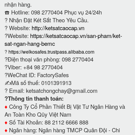
nhận hàng.
☎️ Hotline: 098 2770404 Phục vụ 24/24h
?
Nhận Đặt Két Sắt Theo Yêu Cầu.
? Website:
http://ketsatcaocap.vn
?Website:
https://ketsatcaocap.vn/san-pham/ket-
sat-ngan-hang-bemc
?
https://welkosafes.trustpass.alibaba.com
?Điện thoại văn phòng: 098 2770404
?Viber: +84 98 2770404
?WeChat ID: FactorySafes
✍️Mã số thuế: 0101391913
? Email:
ketsatchongchay@gmail.com
?Thông tin thanh toán:
♦️
Công Ty Cổ Phần Thiết Bị Vật Tư Ngân Hàng và
An Toàn Kho Qũy Việt Nam
♦️
Số Tài Khoản: 88 2112 6666 888
♦️
Ngân hàng: Ngân hàng TMCP Quân Đội - Chi