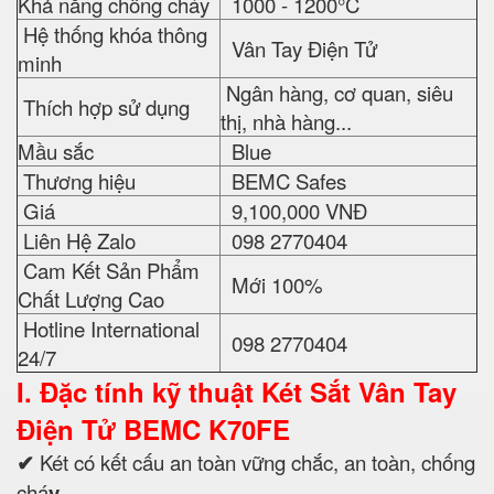
Khả năng chống cháy
1000 - 1200°C
Hệ thống khóa thông
Vân Tay Điện Tử
minh
Ngân hàng, cơ quan, siêu
Thích hợp sử dụng
thị, nhà hàng...
Mầu sắc
Blue
Thương hiệu
BEMC Safes
Giá
9,100,000 VNĐ
Liên Hệ Zalo
098 2770404
Cam Kết Sản Phẩm
Mới 100%
Chất Lượng Cao
Hotline International
098 2770404
24/7
I. Đặc tính kỹ thuật
Két Sắt Vân Tay
Điện Tử BEMC K70FE
✔
Két có kết cấu an toàn vững chắc, an toàn, chống
chá
y