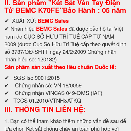
II. Sản phẩm "Két Sắt Vân Tay Điện
Tử BEMC K70FE"Bảo Hành : 05 năm
✔ XUẤT XỨ:
BEMC Safes
✔ Nhãn hiệu
BEMC Safes
đã được bảo hộ tại Việt
nam do CỤC SỞ HỮU TRÍ TUỆ CẤP TỪ NĂM
2009 (được Cục Sở Hữu Trí Tuệ cấp theo quyết định
số 3737/QĐ-SHTT ngày 24/2/2009 Chứng nhận
nhãn hiệu số: 120132)
Sản phẩm sản xuất theo tiêu chuẩn Quốc tế:
✔ SGS Iso 9001:2015
✔ Chứng nhận số: VN 16/0059
✔ Chứng nhận VINCAS 049-QMS (IAF)
✔ TCCS 01:2010/VTNH&ATKQ
III. THÔNG TIN LIÊN HỆ:
1. Bạn có thể tham khảo thêm những vấn đề sau để
lựa chọn Két sắt chống cháy an toàn phù hợp với