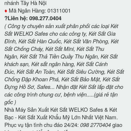
nhánh Tây Hà Nội
♦️
Mã Ngân Hàng: 01311001
?Liên hệ: 098.277.0404
( Công ty chuyên sản xuất phân phối các loại Két
Sắt WELKO Safes cho các công ty, Két Sắt Gia
Đình, Két Sắt Hàn Quốc, Két Sắt Văn Phòng, Két
Sắt Chống Cháy, Két Sắt Mini, Két Sắt Thu
Ngân, Két Sắt Thả Tiền Quầy Thu Ngân, Két Sắt
khách sạn, Két sắt ngân hàng, Két Sắt Cánh
Đúc, Két Sắt An Toàn, Két Sắt Siêu Cường, Két Sắt
Chống Đập Khoan Phá, Két Sắt Bảo Mật, Két Sắt
Đựng Hồ Sơ, Safes... Nhận đặt Két Sắt lắp đặt cho
các công trình chung cư, bệnh viện.....(giá rẻ tận
gốc )
Nhà Máy Sản Xuất Két Sắt WELKO Safes & Két
Bạc - Két Sắt Xuất Khẩu Mỹ Lớn Nhất Việt Nam.
Phục vụ tận tình chu đáo 24/24:
098 2770404
giao