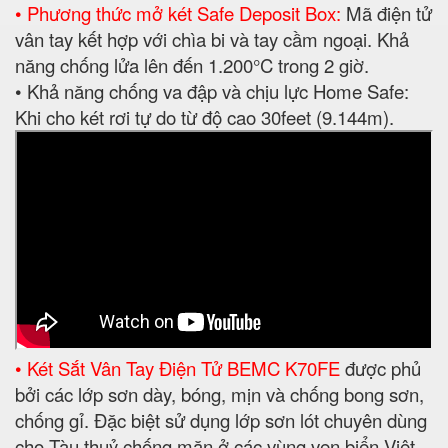
• Phương thức mở két Safe Deposit Box:
Mã điện tử
vân tay kết hợp với chìa bi và tay cầm ngoại. Khả
năng chống lửa lên đến 1.200°C trong 2 giờ.
• Khả năng chống va đập và chịu lực Home Safe:
Khi cho két rơi tự do từ độ cao 30feet (9.144m).
• Két Sắt Vân Tay Điện Tử BEMC K70FE
được phủ
bởi các lớp sơn dày, bóng, mịn và chống bong sơn,
chống gỉ. Đặc biệt sử dụng lớp sơn lót chuyên dùng
cho Tàu thuỷ chống mặn ở các vùng ven biển Việt