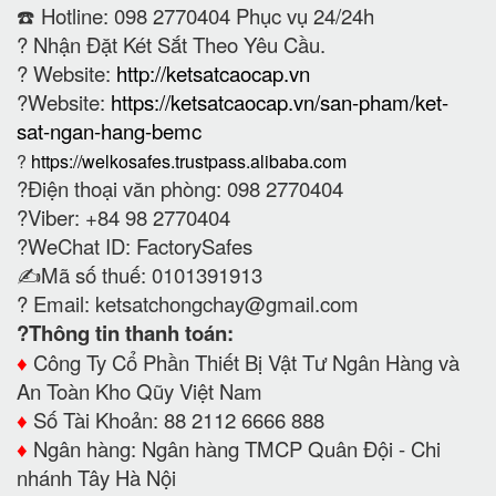
☎️ Hotline: 098 2770404 Phục vụ 24/24h
?
Nhận Đặt Két Sắt Theo Yêu Cầu.
? Website:
http://ketsatcaocap.vn
?Website:
https://ketsatcaocap.vn/san-pham/ket-
sat-ngan-hang-bemc
?
https://welkosafes.trustpass.alibaba.com
?Điện thoại văn phòng: 098 2770404
?Viber: +84 98 2770404
?WeChat ID: FactorySafes
✍️Mã số thuế: 0101391913
? Email:
ketsatchongchay@gmail.com
?Thông tin thanh toán:
♦️
Công Ty Cổ Phần Thiết Bị Vật Tư Ngân Hàng và
An Toàn Kho Qũy Việt Nam
♦️
Số Tài Khoản: 88 2112 6666 888
♦️
Ngân hàng: Ngân hàng TMCP Quân Đội - Chi
nhánh Tây Hà Nội