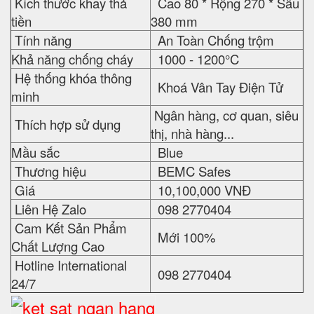
Kích thước khay thả
Cao 80 * Rộng 270 * Sâu
tiền
380 mm
Tính năng
An Toàn Chống trộm
Khả năng chống cháy
1000 - 1200°C
Hệ thống khóa thông
Khoá Vân Tay Điện Tử
minh
Ngân hàng, cơ quan, siêu
Thích hợp sử dụng
thị, nhà hàng...
Mầu sắc
Blue
Thương hiệu
BEMC Safes
Giá
10,100,000 VNĐ
Liên Hệ Zalo
098 2770404
Cam Kết Sản Phẩm
Mới 100%
Chất Lượng Cao
Hotline International
098 2770404
24/7