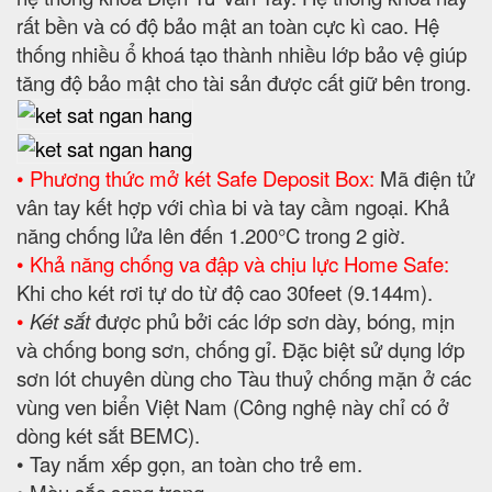
rất bền và có độ bảo mật an toàn cực kì cao. Hệ
thống nhiều ổ khoá tạo thành nhiều lớp bảo vệ giúp
tăng độ bảo mật cho tài sản được cất giữ bên trong.
• Phương thức mở két Safe Deposit Box:
Mã điện tử
vân tay kết hợp với chìa bi và tay cầm ngoại. Khả
năng chống lửa lên đến 1.200°C trong 2 giờ.
• Khả năng chống va đập và chịu lực Home Safe
:
Khi cho két rơi tự do từ độ cao 30feet (9.144m).
•
Két sắt
được phủ bởi các lớp sơn dày, bóng, mịn
và chống bong sơn, chống gỉ. Đặc biệt sử dụng lớp
sơn lót chuyên dùng cho Tàu thuỷ chống mặn ở các
vùng ven biển Việt Nam (Công nghệ này chỉ có ở
dòng két sắt BEMC).
• Tay nắm xếp gọn, an toàn cho trẻ em.
• Màu sắc sang trọng.