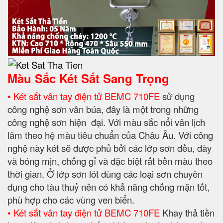
Màu Sắc Két Sắt Sang Trọng
• Két sắt vân tay điện tử BEMC 710FE
sử dụng
công nghệ sơn vân búa, đây là một trong những
công nghệ sơn hiện đại. Với màu sắc nổi vân lịch
lãm theo hệ màu tiêu chuẩn của Châu Âu. Với công
nghệ này két sẽ được phủ bởi các lớp sơn đều, dày
và bóng mịn, chống gỉ và đặc biệt rất bền màu theo
thời gian. Ở lớp sơn lót dùng các loại sơn chuyên
dụng cho tàu thuỷ nên có khả năng chống mặn tốt,
phù hợp cho các vùng ven biển.
• Két sắt vân tay điện tử BEMC 710FE
Khay thả tiền