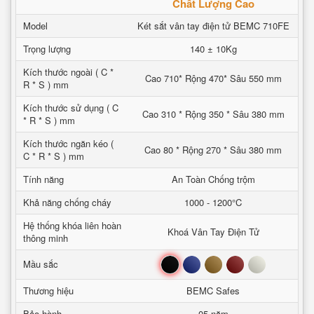
Chất Lượng Cao
Model
Két sắt vân tay điện tử BEMC 710FE
Trọng lượng
140 ± 10Kg
Kích thước ngoài ( C *
Cao 710* Rộng 470* Sâu 550 mm
R * S ) mm
Kích thước sử dụng ( C
Cao 310 * Rộng 350 * Sâu 380 mm
* R * S ) mm
Kích thước ngăn kéo (
Cao 80 * Rộng 270 * Sâu 380 mm
C * R * S ) mm
Tính năng
An Toàn Chống trộm
Khả năng chống cháy
1000 - 1200°C
Hệ thống khóa liên hoàn
Khoá Vân Tay Điện Tử
thông minh
Đen
Xanh
Nâu
Đỏ
Trắng
Mầu sắc
Thương hiệu
BEMC Safes
Bảo hành
05 năm