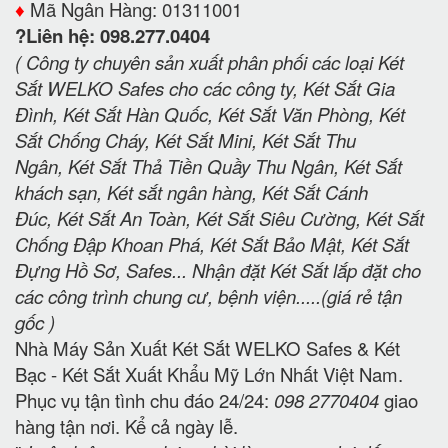
♦️
Mã Ngân Hàng: 01311001
?Liên hệ: 098.277.0404
( Công ty chuyên sản xuất phân phối các loại Két
Sắt WELKO Safes cho các công ty, Két Sắt Gia
Đình, Két Sắt Hàn Quốc, Két Sắt Văn Phòng, Két
Sắt Chống Cháy, Két Sắt Mini, Két Sắt Thu
Ngân, Két Sắt Thả Tiền Quầy Thu Ngân, Két Sắt
khách sạn, Két sắt ngân hàng, Két Sắt Cánh
Đúc, Két Sắt An Toàn, Két Sắt Siêu Cường, Két Sắt
Chống Đập Khoan Phá, Két Sắt Bảo Mật, Két Sắt
Đựng Hồ Sơ, Safes... Nhận đặt Két Sắt lắp đặt cho
các công trình chung cư, bệnh viện.....(giá rẻ tận
gốc )
Nhà Máy Sản Xuất Két Sắt WELKO Safes & Két
Bạc - Két Sắt Xuất Khẩu Mỹ Lớn Nhất Việt Nam.
Phục vụ tận tình chu đáo 24/24:
098 2770404
giao
hàng tận nơi. Kể cả ngày lễ.