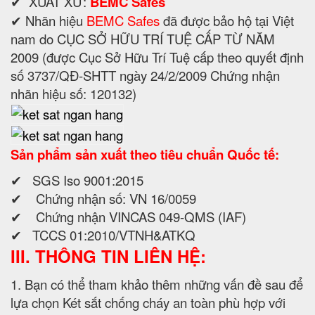
✔ XUẤT XỨ:
BEMC Safes
✔ Nhãn hiệu
BEMC Safes
đã được bảo hộ tại Việt
nam do CỤC SỞ HỮU TRÍ TUỆ CẤP TỪ NĂM
2009 (được Cục Sở Hữu Trí Tuệ cấp theo quyết định
số 3737/QĐ-SHTT ngày 24/2/2009 Chứng nhận
nhãn hiệu số: 120132)
Sản phẩm sản xuất theo tiêu chuẩn Quốc tế:
✔ SGS Iso 9001:2015
✔ Chứng nhận số: VN 16/0059
✔ Chứng nhận VINCAS 049-QMS (IAF)
✔ TCCS 01:2010/VTNH&ATKQ
III. THÔNG TIN LIÊN HỆ:
1. Bạn có thể tham khảo thêm những vấn đề sau để
lựa chọn Két sắt chống cháy an toàn phù hợp với