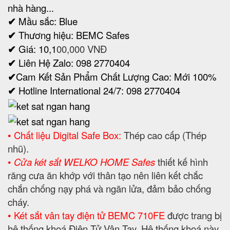
nhà hàng...
✔
Mầu sắc: Blue
✔
Thương hiệu: BEMC Safes
✔
Giá: 10,1
00,000 VNĐ
✔
Liên Hệ Zalo: 098 2770404
✔
Cam Kết Sản Phẩm Chất Lượng Cao: Mới 100%
✔
Hotline International 24/7: 098 2770404
• Chất liệu Digital Safe Box:
Thép cao cấp (Thép
nhũ).
•
Cửa két sắt WELKO HOME Safes
thiết kế hình
răng cưa ăn khớp với thân tạo nên liên kết chắc
chắn chống nạy phá và ngăn lửa, đảm bảo chống
cháy.
• Két sắt vân tay điện tử BEMC 710FE
được trang bị
hệ thống khoá Điện Tử Vân Tay. Hệ thống khoá này