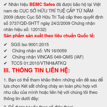
✔ Nhãn hiệu
BEMC Safes
đã được bảo hộ tại Việt
nam do CỤC SỞ HỮU TRÍ TUỆ CẤP TỪ NĂM
2009 (được Cục Sở Hữu Trí Tuệ cấp theo quyết định
số 3737/QĐ-SHTT ngày 24/2/2009 Chứng nhận
nhãn hiệu số: 120132)
Sản phẩm sản xuất theo tiêu chuẩn Quốc tế:
✔ SGS Iso 9001:2015
✔ Chứng nhận số: VN 16/0059
✔ Chứng nhận VINCAS 049-QMS (IAF)
✔ TCCS 01:2010/VTNH&ATKQ
III. THÔNG TIN LIÊN HỆ:
1. Bạn có thể tham khảo thêm những vấn đề sau để
lựa chọn Két sắt chống cháy an toàn phù hợp với
nhu cầu của mình hoặc liên hệ với chúng tôi theo
thông tin dưới đây:
2. Để được tư vấn theo số điện thoại