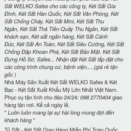
Sắt WELKO Safes cho các công ty, Két Sắt Gia
Đình, Két Sắt Hàn Quốc, Két Sắt Văn Phòng, Két
Sắt Chống Cháy, Két Sắt Mini, Két Sắt Thu
Ngân, Két Sắt Thả Tiền Quầy Thu Ngân, Két Sắt
khách sạn, Két sắt ngân hàng, Két Sắt Cánh
Đúc, Két Sắt An Toàn, Két Sắt Siêu Cường, Két Sắt
Chống Đập Khoan Phá, Két Sắt Bảo Mật, Két Sắt
Đựng Hồ Sơ, Safes... Nhận đặt Két Sắt lắp đặt cho
các công trình chung cư, bệnh viện.....(giá rẻ tận
gốc )
Nhà Máy Sản Xuất Két Sắt WELKO Safes & Két
Bạc - Két Sắt Xuất Khẩu Mỹ Lớn Nhất Việt Nam.
Phục vụ tận tình chu đáo 24/24:
098 2770404
giao
hàng tận nơi. Kể cả ngày lễ.
"
Luôn luôn mang lại sự hài lòng mong đợi đến
khách hàng
"
Tủ Sắt - Két Sắt Giao Hàng Miễn Phí Toàn Quốc