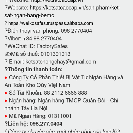
?Website:
https://ketsatcaocap.vn/san-pham/ket-
sat-ngan-hang-bemc
?
https://welkosafes.trustpass.alibaba.com
?Điện thoại văn phòng: 098 2770404
?Viber: +84 98 2770404
?WeChat ID: FactorySafes
✍️Mã số thuế: 0101391913
? Email:
ketsatchongchay@gmail.com
?Thông tin thanh toán:
♦️
Công Ty Cổ Phần Thiết Bị Vật Tư Ngân Hàng và
An Toàn Kho Qũy Việt Nam
♦️
Số Tài Khoản: 88 2112 6666 888
♦️
Ngân hàng: Ngân hàng TMCP Quân Đội - Chi
nhánh Tây Hà Nội
♦️
Mã Ngân Hàng: 01311001
?Liên hệ: 098.277.0404
( Công ty chuyên sản xuất phân phối các loại Két