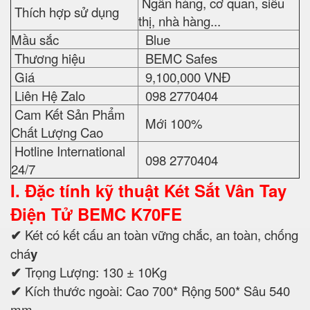
Ngân hàng, cơ quan, siêu
Thích hợp sử dụng
thị, nhà hàng...
Mầu sắc
Blue
Thương hiệu
BEMC Safes
Giá
9,100,000 VNĐ
Liên Hệ Zalo
098 2770404
Cam Kết Sản Phẩm
Mới 100%
Chất Lượng Cao
Hotline International
098 2770404
24/7
I. Đặc tính kỹ thuật
Két Sắt Vân Tay
Điện Tử BEMC K70FE
✔
Két có kết cấu an toàn vững chắc, an toàn, chống
chá
y
✔
Trọng Lượng: 130 ± 10Kg
✔
Kích thước ngoài: Cao 700* Rộng 500* Sâu 540
mm