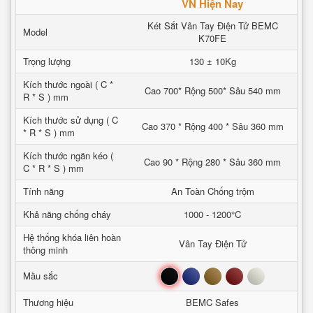
VN Hiện Nay
Két Sắt Vân Tay Điện Tử BEMC
Model
K70FE
Trọng lượng
130 ± 10Kg
Kích thước ngoài ( C *
Cao 700* Rộng 500* Sâu 540 mm
R * S ) mm
Kích thước sử dụng ( C
Cao 370 * Rộng 400 * Sâu 360 mm
* R * S ) mm
Kích thước ngăn kéo (
Cao 90 * Rộng 280 * Sâu 360 mm
C * R * S ) mm
Tính năng
An Toàn Chống trộm
Khả năng chống cháy
1000 - 1200°C
Hệ thống khóa liên hoàn
Vân Tay Điện Tử
thông minh
Đen
Xanh
Nâu
Đỏ
Trắng
Mầu sắc
Thương hiệu
BEMC Safes