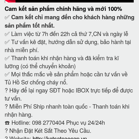
Cam kết
sản phẩm chính hãng và mới 100%
✅
Cam kết
chỉ mang đến cho khách hàng những
sản phẩm tốt nhất.
✅ Làm việc từ 7h đến 22h cả thứ 7,CN và ngày lễ
✅ Tư vấn kê đặt, hướng dẫn sử dụng, bảo hành tại
nhà miễn phí.
✅ Thanh toán khi nhận hàng và đã kiểm tra kĩ
lưỡng (có thể chuyển khoản)
✅ Mọi thắc mắc về sản phẩm hoặc cần tư vấn về
Tủ Hồ Sơ chống cháy nổ.
?
Hãy để lại ngay SĐT hoặc IBOX trực tiếp để được
tư vấn.
?
Miễn Phí Ship nhanh toàn quốc - Thanh toán khi
nhận hàng.
☎️ Hotline: 098 2770404 Phục vụ 24/24h
?
Nhận Đặt Két Sắt Theo Yêu Cầu.
? Website:
http://ketsatcaocap.vn