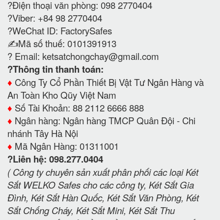
?Điện thoại văn phòng: 098 2770404
?Viber: +84 98 2770404
?WeChat ID: FactorySafes
✍️Mã số thuế: 0101391913
? Email:
ketsatchongchay@gmail.com
?Thông tin thanh toán:
♦️
Công Ty Cổ Phần Thiết Bị Vật Tư Ngân Hàng và
An Toàn Kho Qũy Việt Nam
♦️
Số Tài Khoản: 88 2112 6666 888
♦️
Ngân hàng: Ngân hàng TMCP Quân Đội - Chi
nhánh Tây Hà Nội
♦️
Mã Ngân Hàng: 01311001
?Liên hệ: 098.277.0404
( Công ty chuyên sản xuất phân phối các loại Két
Sắt WELKO Safes cho các công ty, Két Sắt Gia
Đình, Két Sắt Hàn Quốc, Két Sắt Văn Phòng, Két
Sắt Chống Cháy, Két Sắt Mini, Két Sắt Thu