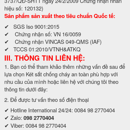
3737/QĐ-SHTT ngày 24/2/2009 Chứng nhận nhãn
hiệu số: 120132)
Sản phẩm sản xuất theo tiêu chuẩn Quốc tế:
✔ SGS Iso 9001:2015
✔ Chứng nhận số: VN 16/0059
✔ Chứng nhận VINCAS 049-QMS (IAF)
✔ TCCS 01:2010/VTNH&ATKQ
III. THÔNG TIN LIÊN HỆ:
1. Bạn có thể tham khảo thêm những vấn đề sau để
lựa chọn Két sắt chống cháy an toàn phù hợp với
nhu cầu của mình hoặc liên hệ với chúng tôi theo
thông tin dưới đây:
2. Để được tư vấn theo số điện thoại
✔ Hotline International 24/24: 0084 98 2770404
✔ Zalo:
098 2770404
✔ Viber: 0084 98 2770404