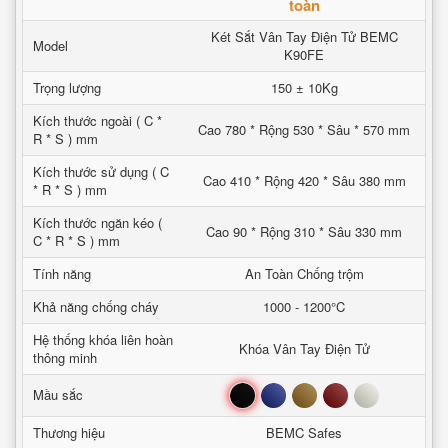
toàn
Két Sắt Vân Tay Điện Tử BEMC
Model
K90FE
Trọng lượng
150 ± 10Kg
Kích thước ngoài ( C *
Cao 780 * Rộng 530 * Sâu * 570 mm
R * S ) mm
Kích thước sử dụng ( C
Cao 410 * Rộng 420 * Sâu 380 mm
* R * S ) mm
Kích thước ngăn kéo (
Cao 90 * Rộng 310 * Sâu 330 mm
C * R * S ) mm
Tính năng
An Toàn Chống trộm
Khả năng chống cháy
1000 - 1200°C
Hệ thống khóa liên hoàn
Khóa Vân Tay Điện Tử
thông minh
Đen
Xanh
Nâu
Đỏ
Trắng
Mầu sắc
Thương hiệu
BEMC Safes