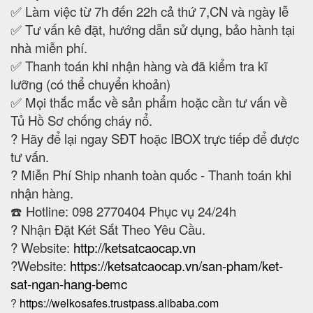
✅ Làm việc từ 7h đến 22h cả thứ 7,CN và ngày lễ
✅ Tư vấn kê đặt, hướng dẫn sử dụng, bảo hành tại
nhà miễn phí.
✅ Thanh toán khi nhận hàng và đã kiểm tra kĩ
lưỡng (có thể chuyển khoản)
✅ Mọi thắc mắc về sản phẩm hoặc cần tư vấn về
Tủ Hồ Sơ chống cháy nổ.
?
Hãy để lại ngay SĐT hoặc IBOX trực tiếp để được
tư vấn.
?
Miễn Phí Ship nhanh toàn quốc - Thanh toán khi
nhận hàng.
☎️ Hotline: 098 2770404 Phục vụ 24/24h
?
Nhận Đặt Két Sắt Theo Yêu Cầu.
? Website:
http://ketsatcaocap.vn
?Website:
https://ketsatcaocap.vn/san-pham/ket-
sat-ngan-hang-bemc
?
https://welkosafes.trustpass.alibaba.com