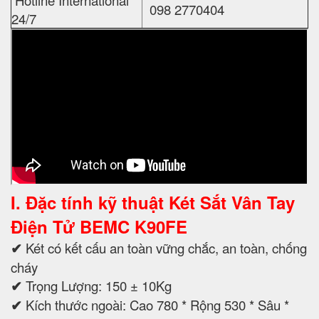
098 2770404
24/7
I. Đặc tính kỹ thuật Két Sắt Vân Tay
Điện Tử BEMC K90FE
✔
Két có kết cấu an toàn vững chắc, an toàn, chống
cháy
✔
Trọng Lượng: 150 ± 10Kg
✔
Kích thước ngoài: Cao 780 * Rộng 530 * Sâu *