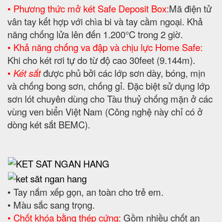
• Phương thức mở két Safe Deposit Box:
Mã điện tử
vân tay kết hợp với chìa bi và tay cầm ngoại. Khả
năng chống lửa lên đến 1.200°C trong 2 giờ.
• Khả năng chống va đập và chịu lực Home Safe:
Khi cho két rơi tự do từ độ cao 30feet (9.144m).
•
Két sắt
được phủ bởi các lớp sơn dày, bóng, mịn
và chống bong sơn, chống gỉ. Đặc biệt sử dụng lớp
sơn lót chuyên dùng cho Tàu thuỷ chống mặn ở các
vùng ven biển Việt Nam (Công nghệ này chỉ có ở
dòng két sắt BEMC).
• Tay nắm xếp gọn, an toàn cho trẻ em.
• Màu sắc sang trọng.
• Chốt khóa bằng thép cứng:
Gồm nhiều chốt an