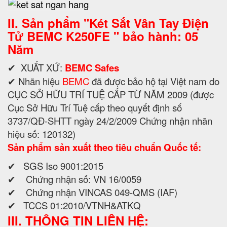
II. Sản phẩm "
Két Sắt Vân Tay Điện
Tử BEMC K250FE " bảo hành: 05
Năm
✔ XUẤT XỨ:
BEMC Safes
✔ Nhãn hiệu
BEMC
đã được bảo hộ tại Việt nam do
CỤC SỞ HỮU TRÍ TUỆ CẤP TỪ NĂM 2009 (được
Cục Sở Hữu Trí Tuệ cấp theo quyết định số
3737/QĐ-SHTT ngày 24/2/2009 Chứng nhận nhãn
hiệu số: 120132)
Sản phẩm sản xuất theo tiêu chuẩn Quốc tế:
✔ SGS Iso 9001:2015
✔ Chứng nhận số: VN 16/0059
✔ Chứng nhận VINCAS 049-QMS (IAF)
✔ TCCS 01:2010/VTNH&ATKQ
III. THÔNG TIN LIÊN HỆ: