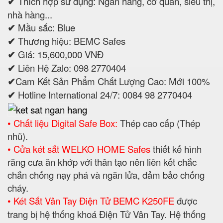
✔
Thích hợp sử dụng: Ngân hàng, cơ quan, siêu thị,
nhà hàng...
✔
Mầu sắc: Blue
✔
Thương hiệu: BEMC Safes
✔
Giá: 15,600,000 VNĐ
✔
Liên Hệ Zalo: 098 2770404
✔
Cam Kết Sản Phẩm Chất Lượng Cao: Mới 100%
✔
Hotline International 24/7: 0084 98 2770404
• Chất liệu Digital Safe Box:
Thép cao cấp (Thép
nhũ).
• Cửa két sắt WELKO HOME Safes
thiết kế hình
răng cưa ăn khớp với thân tạo nên liên kết chắc
chắn chống nạy phá và ngăn lửa, đảm bảo chống
cháy.
• Két Sắt Vân Tay Điện Tử BEMC K250FE
được
trang bị hệ thống khoá Điện Tử Vân Tay. Hệ thống