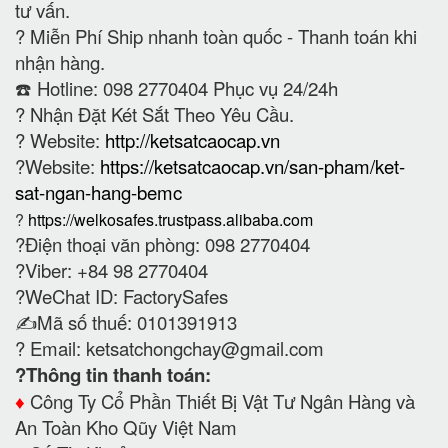
tư vấn.
?
Miễn Phí Ship nhanh toàn quốc - Thanh toán khi
nhận hàng.
☎️ Hotline: 098 2770404 Phục vụ 24/24h
?
Nhận Đặt Két Sắt Theo Yêu Cầu.
? Website:
http://ketsatcaocap.vn
?Website:
https://ketsatcaocap.vn/san-pham/ket-
sat-ngan-hang-bemc
?
https://welkosafes.trustpass.alibaba.com
?Điện thoại văn phòng: 098 2770404
?Viber: +84 98 2770404
?WeChat ID: FactorySafes
✍️Mã số thuế: 0101391913
? Email:
ketsatchongchay@gmail.com
?Thông tin thanh toán:
♦️
Công Ty Cổ Phần Thiết Bị Vật Tư Ngân Hàng và
An Toàn Kho Qũy Việt Nam