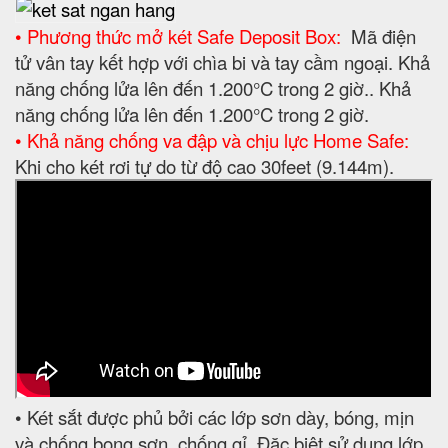
• Phương thức mở két Safe Deposit Box:
Mã điện
tử vân tay kết hợp với chìa bi và tay cầm ngoại. Khả
năng chống lửa lên đến 1.200°C trong 2 giờ.. Khả
năng chống lửa lên đến 1.200°C trong 2 giờ.
• Khả năng chống va đập và chịu lực Home Safe:
Khi cho két rơi tự do từ độ cao 30feet (9.144m).
• Két sắt được phủ bởi các lớp sơn dày, bóng, mịn
và chống bong sơn, chống gỉ. Đặc biệt sử dụng lớp