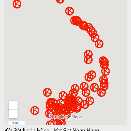
Két Sắt Ngân Hàng
-
Ket Sat Ngan Hang