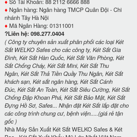
♦️
Số Tài Khoản: 88 2112 6666 888
♦️
Ngân hàng: Ngân hàng TMCP Quân Đội - Chi
nhánh Tây Hà Nội
♦️
Mã Ngân Hàng: 01311001
?Liên hệ: 098.277.0404
( Công ty chuyên sản xuất phân phối các loại Két
Sắt WELKO Safes cho các công ty, Két Sắt Gia
Đình, Két Sắt Hàn Quốc, Két Sắt Văn Phòng, Két
Sắt Chống Cháy, Két Sắt Mini, Két Sắt Thu
Ngân, Két Sắt Thả Tiền Quầy Thu Ngân, Két Sắt
khách sạn, Két sắt ngân hàng, Két Sắt Cánh
Đúc, Két Sắt An Toàn, Két Sắt Siêu Cường, Két Sắt
Chống Đập Khoan Phá, Két Sắt Bảo Mật, Két Sắt
Đựng Hồ Sơ, Safes... Nhận đặt Két Sắt lắp đặt cho
các công trình chung cư, bệnh viện.....(giá rẻ tận
gốc )
Nhà Máy Sản Xuất Két Sắt WELKO Safes & Két
Bạc - Két Sắt Xuất Khẩu Mỹ Lớn Nhất Việt Nam.