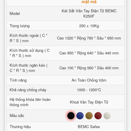
mật mã
Két Sắt Vân Tay Điện Tử BEMC
Model
K250F
Trọng lượng
250 ± 10Kg
Kích thước ngoài ( C *
Cao 1320 * Rộng 760 * Sâu * 650 mm
R * S ) mm
Kích thước sử dụng ( C
Cao 950 * Rộng 640 * Sâu 440 mm
* R * S ) mm
Kích thước ngăn kéo (
Cao 100 * Rộng 560 * Sâu 400 mm
C * R * S ) mm
Tính năng
An Toàn Chống trộm
Khả năng chống cháy
1000 - 1200°C
Hệ thống khóa liên hoàn
Khoá Vân Tay Điện Tử
thông minh
Đen
Xanh
Nâu
Đỏ
Trắng
Mầu sắc
Thương hiệu
BEMC Safes