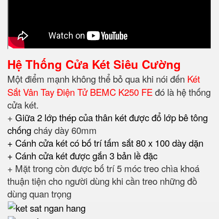
Hệ Thống Cửa Két Siêu Cường
Một điểm mạnh không thể bỏ qua khi nói đến
Két
Sắt Vân Tay Điện Tử BEMC K250 FE
đó là hệ thống
cửa két.
+
Giữa 2 lớp thép của thân két được đổ lớp bê tông
chống
cháy dày 60mm
+ Cánh cửa két có bố trí tấm sắt 80 x 100 dày dặn
+ Cánh cửa két được gắn 3 bản lề đặc
+ Mặt trong còn được bố trí 5 móc treo chìa khoá
thuận tiện cho người dùng khi cần treo những đồ
dùng quan trọng