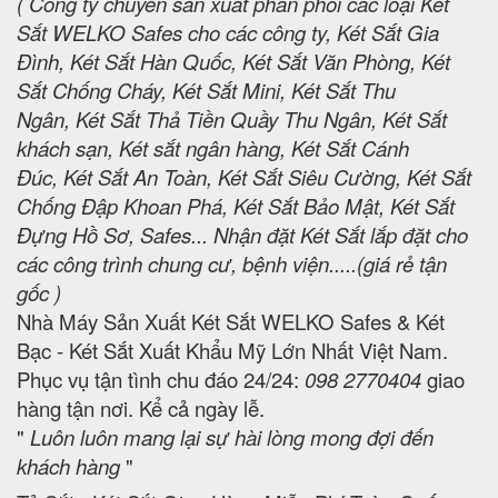
( Công ty chuyên sản xuất phân phối các loại Két
Sắt WELKO Safes cho các công ty, Két Sắt Gia
Đình, Két Sắt Hàn Quốc, Két Sắt Văn Phòng, Két
Sắt Chống Cháy, Két Sắt Mini, Két Sắt Thu
Ngân, Két Sắt Thả Tiền Quầy Thu Ngân, Két Sắt
khách sạn, Két sắt ngân hàng, Két Sắt Cánh
Đúc, Két Sắt An Toàn, Két Sắt Siêu Cường, Két Sắt
Chống Đập Khoan Phá, Két Sắt Bảo Mật, Két Sắt
Đựng Hồ Sơ, Safes... Nhận đặt Két Sắt lắp đặt cho
các công trình chung cư, bệnh viện.....(giá rẻ tận
gốc )
Nhà Máy Sản Xuất Két Sắt WELKO Safes & Két
Bạc - Két Sắt Xuất Khẩu Mỹ Lớn Nhất Việt Nam.
Phục vụ tận tình chu đáo 24/24:
098 2770404
giao
hàng tận nơi. Kể cả ngày lễ.
"
Luôn luôn mang lại sự hài lòng mong đợi đến
khách hàng
"