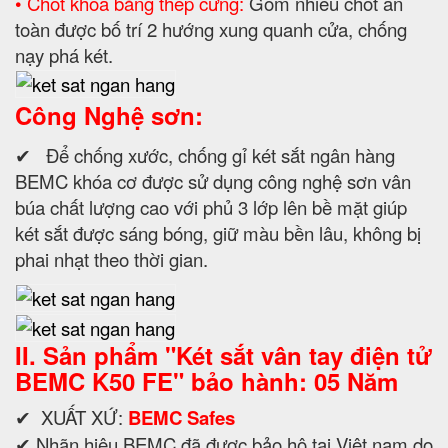
• Chốt khóa bằng thép cứng:
Gồm nhiều chốt an
toàn được bố trí 2 hướng xung quanh cửa, chống
nạy phá két.
Công Nghệ sơn:
✔ Để chống xước, chống gỉ két sắt ngân hàng
BEMC khóa cơ được sử dụng công nghệ sơn vân
búa chất lượng cao với phủ 3 lớp lên bề mặt giúp
két sắt được sáng bóng, giữ màu bền lâu, không bị
phai nhạt theo thời gian.
II. Sản phẩm "
Két sắt vân tay điện tử
BEMC K50 FE" bảo hành: 05 Năm
✔ XUẤT XỨ:
BEMC Safes
✔ Nhãn hiệu BEMC đã được bảo hộ tại Việt nam do