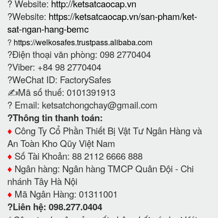
? Website:
http://ketsatcaocap.vn
?Website:
https://ketsatcaocap.vn/san-pham/ket-
sat-ngan-hang-bemc
?
https://welkosafes.trustpass.alibaba.com
?Điện thoại văn phòng: 098 2770404
?Viber: +84 98 2770404
?WeChat ID: FactorySafes
✍️Mã số thuế: 0101391913
? Email:
ketsatchongchay@gmail.com
?Thông tin thanh toán:
♦️
Công Ty Cổ Phần Thiết Bị Vật Tư Ngân Hàng và
An Toàn Kho Qũy Việt Nam
♦️
Số Tài Khoản: 88 2112 6666 888
♦️
Ngân hàng: Ngân hàng TMCP Quân Đội - Chi
nhánh Tây Hà Nội
♦️
Mã Ngân Hàng: 01311001
?Liên hệ: 098.277.0404