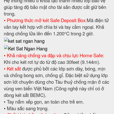
Hệ thống nhiều ổ khoá tạo thành nhiều lớp bảo vệ
giúp tăng độ bảo mật cho tài sản được cất giữ bên
trong.
• Phương thức mở két Safe Deposit Box:
Mã điện tử
vân tay kết hợp với chìa bi và tay cầm ngoại. Khả
năng chống lửa lên đến 1.200°C trong 2 giờ.
• Khả năng chống va đập và chịu lực Home Safe:
Khi cho két rơi tự do từ độ cao 30feet (9.144m).
• Két sắt
được phủ bởi các lớp sơn dày, bóng, mịn
và chống bong sơn, chống gỉ. Đặc biệt sử dụng lớp
sơn lót chuyên dùng cho Tàu thuỷ chống mặn ở các
vùng ven biển Việt Nam (Công nghệ này chỉ có ở
dòng két sắt BEMC).
• Tay nắm xếp gọn, an toàn cho trẻ em.
• Màu sắc sang trọng.