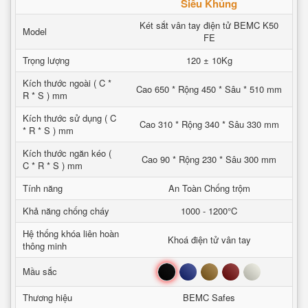
Siêu Khủng
Két sắt vân tay điện tử BEMC K50
Model
FE
Trọng lượng
120 ± 10Kg
Kích thước ngoài ( C *
Cao 650 * Rộng 450 * Sâu * 510 mm
R * S ) mm
Kích thước sử dụng ( C
Cao 310 * Rộng 340 * Sâu 330 mm
* R * S ) mm
Kích thước ngăn kéo (
Cao 90 * Rộng 230 * Sâu 300 mm
C * R * S ) mm
Tính năng
An Toàn Chống trộm
Khả năng chống cháy
1000 - 1200°C
Hệ thống khóa liên hoàn
Khoá điện tử vân tay
thông minh
Đen
Xanh
Nâu
Đỏ
Trắng
Mầu sắc
Thương hiệu
BEMC Safes