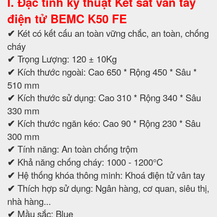
I. Đặc tính kỹ thuật Két sắt vân tay
điện tử BEMC K50 FE
✔
Két có kết cấu an toàn vững chắc, an toàn, chống
cháy
✔
Trọng Lượng: 120 ± 10Kg
✔
Kích thước ngoài: Cao 650 * Rộng 450 * Sâu *
510 mm
✔
Kích thước sử dụng: Cao 310 * Rộng 340 * Sâu
330 mm
✔
Kích thước ngăn kéo: Cao 90 * Rộng 230 * Sâu
300 mm
✔
Tính năng: An toàn chống trộm
✔
Khả năng chống cháy: 1000 - 1200°C
✔
Hệ thống khóa thông minh: Khoá điện tử vân tay
✔
Thích hợp sử dụng: Ngân hàng, cơ quan, siêu thị,
nhà hàng...
✔
Mầu sắc: Blue