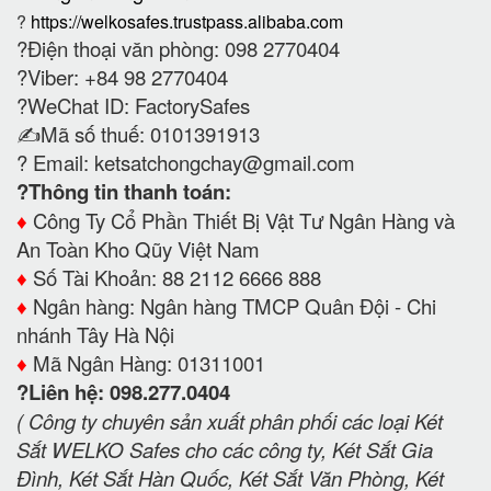
?
https://welkosafes.trustpass.alibaba.com
?Điện thoại văn phòng: 098 2770404
?Viber: +84 98 2770404
?WeChat ID: FactorySafes
✍️Mã số thuế: 0101391913
? Email:
ketsatchongchay@gmail.com
?Thông tin thanh toán:
♦️
Công Ty Cổ Phần Thiết Bị Vật Tư Ngân Hàng và
An Toàn Kho Qũy Việt Nam
♦️
Số Tài Khoản: 88 2112 6666 888
♦️
Ngân hàng: Ngân hàng TMCP Quân Đội - Chi
nhánh Tây Hà Nội
♦️
Mã Ngân Hàng: 01311001
?Liên hệ: 098.277.0404
( Công ty chuyên sản xuất phân phối các loại Két
Sắt WELKO Safes cho các công ty, Két Sắt Gia
Đình, Két Sắt Hàn Quốc, Két Sắt Văn Phòng, Két