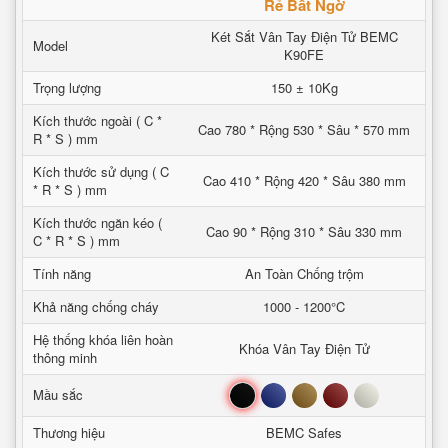
Rẻ Bất Ngờ
Két Sắt Vân Tay Điện Tử BEMC
Model
K90FE
Trọng lượng
150 ± 10Kg
Kích thước ngoài ( C *
Cao 780 * Rộng 530 * Sâu * 570 mm
R * S ) mm
Kích thước sử dụng ( C
Cao 410 * Rộng 420 * Sâu 380 mm
* R * S ) mm
Kích thước ngăn kéo (
Cao 90 * Rộng 310 * Sâu 330 mm
C * R * S ) mm
Tính năng
An Toàn Chống trộm
Khả năng chống cháy
1000 - 1200°C
Hệ thống khóa liên hoàn
Khóa Vân Tay Điện Tử
thông minh
Đen
Xanh
Nâu
Đỏ
Trắng
Mầu sắc
Thương hiệu
BEMC Safes