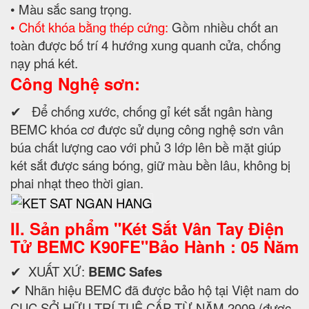
• Màu sắc sang trọng.
• Chốt khóa bằng thép cứng:
Gồm nhiều chốt an
toàn được bố trí 4 hướng xung quanh cửa, chống
nạy phá két.
Công Nghệ sơn:
✔ Để chống xước, chống gỉ két sắt ngân hàng
BEMC khóa cơ được sử dụng công nghệ sơn vân
búa chất lượng cao với phủ 3 lớp lên bề mặt giúp
két sắt được sáng bóng, giữ màu bền lâu, không bị
phai nhạt theo thời gian.
II. Sản phẩm "
Két Sắt Vân Tay Điện
Tử BEMC K90FE"Bảo Hành : 05 Năm
✔ XUẤT XỨ:
BEMC Safes
✔ Nhãn hiệu BEMC đã được bảo hộ tại Việt nam do
CỤC SỞ HỮU TRÍ TUỆ CẤP TỪ NĂM 2009 (được