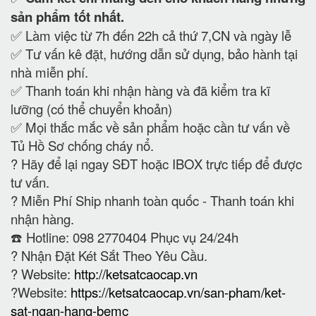
sản phẩm tốt nhất.
✅ Làm việc từ 7h đến 22h cả thứ 7,CN và ngày lễ
✅ Tư vấn kê đặt, hướng dẫn sử dụng, bảo hành tại
nhà miễn phí.
✅ Thanh toán khi nhận hàng và đã kiểm tra kĩ
lưỡng (có thể chuyển khoản)
✅ Mọi thắc mắc về sản phẩm hoặc cần tư vấn về
Tủ Hồ Sơ chống cháy nổ.
?
Hãy để lại ngay SĐT hoặc IBOX trực tiếp để được
tư vấn.
?
Miễn Phí Ship nhanh toàn quốc - Thanh toán khi
nhận hàng.
☎️ Hotline: 098 2770404 Phục vụ 24/24h
?
Nhận Đặt Két Sắt Theo Yêu Cầu.
? Website:
http://ketsatcaocap.vn
?Website:
https://ketsatcaocap.vn/san-pham/ket-
sat-ngan-hang-bemc