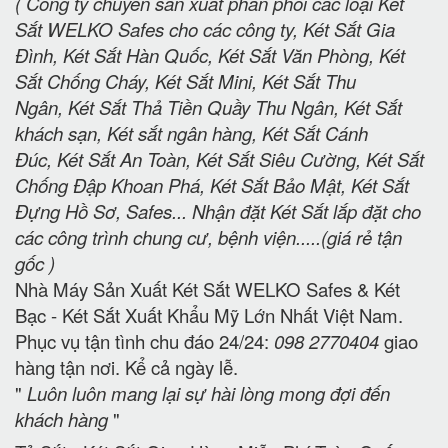
( Công ty chuyên sản xuất phân phối các loại Két
Sắt WELKO Safes cho các công ty, Két Sắt Gia
Đình, Két Sắt Hàn Quốc, Két Sắt Văn Phòng, Két
Sắt Chống Cháy, Két Sắt Mini, Két Sắt Thu
Ngân, Két Sắt Thả Tiền Quầy Thu Ngân, Két Sắt
khách sạn, Két sắt ngân hàng, Két Sắt Cánh
Đúc, Két Sắt An Toàn, Két Sắt Siêu Cường, Két Sắt
Chống Đập Khoan Phá, Két Sắt Bảo Mật, Két Sắt
Đựng Hồ Sơ, Safes... Nhận đặt Két Sắt lắp đặt cho
các công trình chung cư, bệnh viện.....(giá rẻ tận
gốc )
Nhà Máy Sản Xuất Két Sắt WELKO Safes & Két
Bạc - Két Sắt Xuất Khẩu Mỹ Lớn Nhất Việt Nam.
Phục vụ tận tình chu đáo 24/24:
098 2770404
giao
hàng tận nơi. Kể cả ngày lễ.
"
Luôn luôn mang lại sự hài lòng mong đợi đến
khách hàng
"