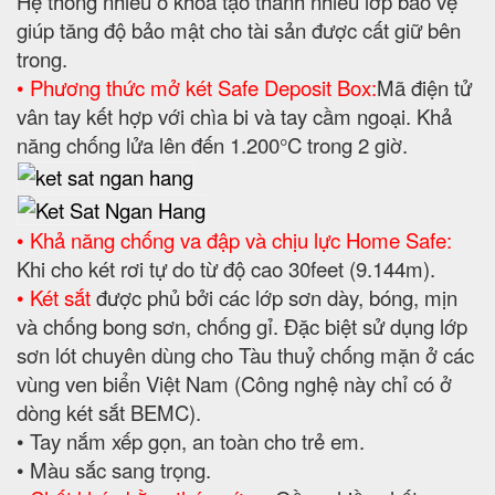
Hệ thống nhiều ổ khoá tạo thành nhiều lớp bảo vệ
giúp tăng độ bảo mật cho tài sản được cất giữ bên
trong.
• Phương thức mở két Safe Deposit Box:
Mã điện tử
vân tay kết hợp với chìa bi và tay cầm ngoại. Khả
năng chống lửa lên đến 1.200°C trong 2 giờ.
• Khả năng chống va đập và chịu lực Home Safe:
Khi cho két rơi tự do từ độ cao 30feet (9.144m).
• Két sắt
được phủ bởi các lớp sơn dày, bóng, mịn
và chống bong sơn, chống gỉ. Đặc biệt sử dụng lớp
sơn lót chuyên dùng cho Tàu thuỷ chống mặn ở các
vùng ven biển Việt Nam (Công nghệ này chỉ có ở
dòng két sắt BEMC).
• Tay nắm xếp gọn, an toàn cho trẻ em.
• Màu sắc sang trọng.