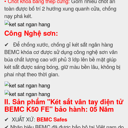
• Chốt khóa bằng thép cứng:
Gồm nhiều chốt an
toàn được bố trí 2 hướng xung quanh cửa, chống
nạy phá két.
Công Nghệ sơn:
✔ Để chống xước, chống gỉ két sắt ngân hàng
BEMC khóa cơ được sử dụng công nghệ sơn vân
búa chất lượng cao với phủ 3 lớp lên bề mặt giúp
két sắt được sáng bóng, giữ màu bền lâu, không bị
phai nhạt theo thời gian.
II. Sản phẩm "
Két sắt vân tay điện tử
BEMC K50 FE" bảo hành: 05 Năm
✔ XUẤT XỨ:
BEMC Safes
✔ Nhãn hiệu BEMC đã được bảo hộ tại Việt nam do