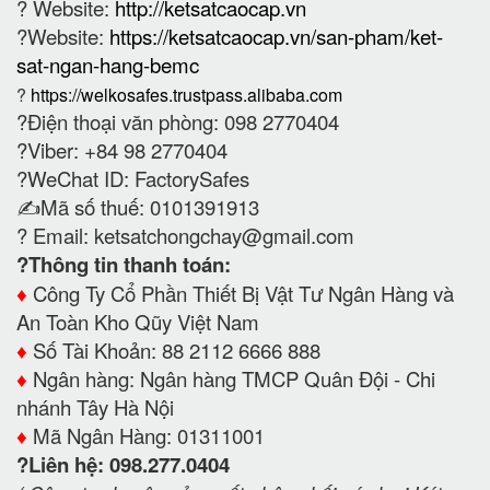
? Website:
http://ketsatcaocap.vn
?Website:
https://ketsatcaocap.vn/san-pham/ket-
sat-ngan-hang-bemc
?
https://welkosafes.trustpass.alibaba.com
?Điện thoại văn phòng: 098 2770404
?Viber: +84 98 2770404
?WeChat ID: FactorySafes
✍️Mã số thuế: 0101391913
? Email:
ketsatchongchay@gmail.com
?Thông tin thanh toán:
♦️
Công Ty Cổ Phần Thiết Bị Vật Tư Ngân Hàng và
An Toàn Kho Qũy Việt Nam
♦️
Số Tài Khoản: 88 2112 6666 888
♦️
Ngân hàng: Ngân hàng TMCP Quân Đội - Chi
nhánh Tây Hà Nội
♦️
Mã Ngân Hàng: 01311001
?Liên hệ: 098.277.0404