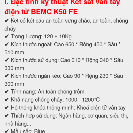
I. Đặc tính kỹ thuật Két sắt vân tay
điện tử BEMC K50 FE
✔
Két có kết cấu an toàn vững chắc, an toàn, chống
cháy
✔
Trọng Lượng: 120 ± 10Kg
✔
Kích thước ngoài: Cao 650 * Rộng 450 * Sâu *
510 mm
✔
Kích thước sử dụng: Cao 310 * Rộng 340 * Sâu
330 mm
✔
Kích thước ngăn kéo: Cao 90 * Rộng 230 * Sâu
300 mm
✔
Tính năng: An toàn chống trộm
✔
Khả năng chống cháy: 1000 - 1200°C
✔
Hệ thống khóa thông minh: Khoá điện tử vân tay
✔
Thích hợp sử dụng: Ngân hàng, cơ quan, siêu thị,
nhà hàng...
✔
Mầu sắc: Blue