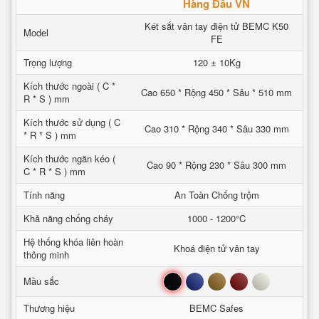
Hàng Đầu VN
Két sắt vân tay điện tử BEMC K50
Model
FE
Trọng lượng
120 ± 10Kg
Kích thước ngoài ( C *
Cao 650 * Rộng 450 * Sâu * 510 mm
R * S ) mm
Kích thước sử dụng ( C
Cao 310 * Rộng 340 * Sâu 330 mm
* R * S ) mm
Kích thước ngăn kéo (
Cao 90 * Rộng 230 * Sâu 300 mm
C * R * S ) mm
Tính năng
An Toàn Chống trộm
Khả năng chống cháy
1000 - 1200°C
Hệ thống khóa liên hoàn
Khoá điện tử vân tay
thông minh
Đen
Xanh
Nâu
Đỏ
Trắng
Mầu sắc
Thương hiệu
BEMC Safes