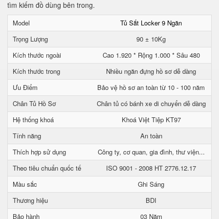
tìm kiếm đồ dùng bên trong.
Model
Tủ Sắt Locker 9 Ngăn
Trọng Lượng
90 ± 10Kg
Kích thước ngoài
Cao 1.920 * Rộng 1.000 * Sâu 480
Kích thước trong
Nhiều ngăn đựng hồ sơ dễ dàng
Ưu Điểm
Bảo vệ hồ sơ an toàn từ 10 - 100 năm
Chân Tủ Hồ Sơ
Chân tủ có bánh xe di chuyển dễ dàng
Hệ thống khoá
Khoá Việt Tiệp KT97
Tính năng
An toàn
Thích hợp sử dụng
Công ty, cơ quan, gia đình, thư viện...
Theo tiêu chuẩn quốc tế
ISO 9001 - 2008 HT 2776.12.17
Màu sắc
Ghi Sáng
Thương hiệu
BDI
Bảo hành
03 Năm