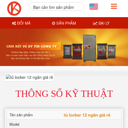
Bạn cần tìm sản phẩm
nào?
ĐỔI MÃ
SẢN PHẨM
ĐẠI LÝ
THÔNG SỐ KỸ THUẬT
tủ locker 12 ngăn giá rẻ
Tên sản phẩm
Model