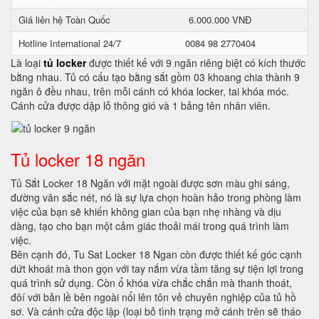
Giá liên hệ Toàn Quốc
6.000.000 VNĐ
Hotline International 24/7
0084 98 2770404
Là loại
tủ locker
được thiết kế với 9 ngăn riêng biệt có kích thước
bằng nhau. Tủ có cấu tạo bằng sắt gồm 03 khoang chia thành 9
ngăn ô đều nhau, trên mỗi cánh có khóa locker, tai khóa móc.
Cánh cửa được dập lỗ thông gió và 1 bảng tên nhân viên.
Tủ locker 18 ngăn
Tủ Sắt Locker 18 Ngăn với mặt ngoài được sơn màu ghi sáng,
đường vân sắc nét, nó là sự lựa chọn hoàn hảo trong phòng làm
việc của bạn sẽ khiến không gian của bạn nhẹ nhàng và dịu
dàng, tạo cho bạn một cảm giác thoải mái trong quá trình làm
việc.
Bên cạnh đó, Tu Sat Locker 18 Ngan còn được thiết kế góc cạnh
dứt khoát mà thon gọn với tay nắm vừa tầm tăng sự tiện lợi trong
quá trình sử dụng. Còn ổ khóa vừa chắc chắn mà thanh thoát,
đôí với bản lề bên ngoài nổi lên tôn vẻ chuyên nghiệp của tủ hồ
sơ. Và cánh cửa độc lập (loại bỏ tình trạng mở cánh trên sẽ tháo