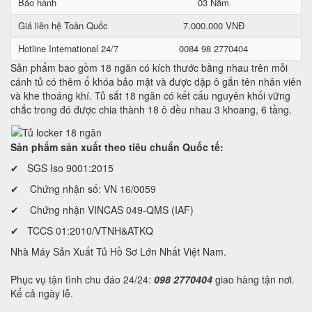
Bảo hành
03 Năm
Giá liên hệ Toàn Quốc
7.000.000 VNĐ
Hotline International 24/7
0084 98 2770404
Sản phẩm bao gồm 18 ngăn có kích thước bằng nhau trên mỗi
cánh tủ có thêm ổ khóa bảo mật và được dập ô gắn tên nhân viên
và khe thoáng khí. Tủ sắt 18 ngăn có kết cấu nguyên khối vững
chắc trong đó được chia thành 18 ô đều nhau 3 khoang, 6 tầng.
Sản phẩm sản xuất theo tiêu chuẩn Quốc tế:
✔ SGS Iso 9001:2015
✔ Chứng nhận số: VN 16/0059
✔ Chứng nhận VINCAS 049-QMS (IAF)
✔ TCCS 01:2010/VTNH&ATKQ
Nhà Máy Sản Xuất Tủ Hồ Sơ Lớn Nhất Việt Nam.
Phục vụ tận tình chu đáo 24/24:
098 2770404
giao hàng tận nơi.
Kể cả ngày lễ.