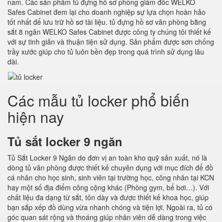
nam. Các sản phẩm tủ đựng hồ sơ phòng giám đốc WELKO
Safes Cabinet đem lại cho doanh nghiệp sự lựa chọn hoàn hảo
tốt nhất để lưu trữ hồ sơ tài liệu. tủ đựng hồ sơ văn phòng bằng
sắt 8 ngăn WELKO Safes Cabinet được công ty chúng tôi thiết kế
với sự tinh giản và thuận tiện sử dụng. Sản phẩm được sơn chống
trầy xước giúp cho tủ luôn bền đẹp trong quá trình sử dụng lâu
dài.
Các mẫu tủ locker phổ biến
hiện nay
Tủ sắt locker 9 ngăn
Tủ Sắt Locker 9 Ngăn do đơn vị an toàn kho quỹ sản xuất, nó là
dòng tủ văn phòng được thiết kế chuyên dụng với mục đích để đồ
cá nhân cho học sinh, sinh viên tại trường học, công nhân tại KCN
hay một số địa điểm công cộng khác (Phòng gym, bể bơi…). Với
chất liệu đa dạng từ sắt, tôn dày và được thiết kế khoa học, giúp
bạn sắp xếp đồ dùng vừa nhanh chóng và tiện lợi. Ngoài ra, tủ có
góc quan sát rộng và thoáng giúp nhân viên dễ dàng trong việc